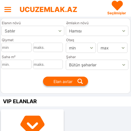
UCUZEMLAK.AZ
Seçilmişlər
Elanın növü
Əmlakın növü
Qiymət
Otaq
Sahə m²
Şəhər
VIP ELANLAR