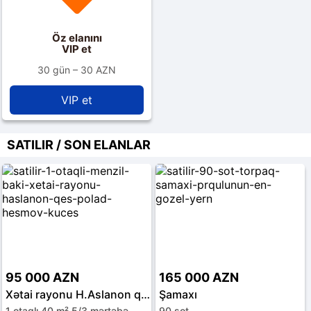
Öz elanını
VIP et
30 gün – 30 AZN
VIP et
SATILIR / SON ELANLAR
95 000 AZN
165 000 AZN
Xətai rayonu H.Aslanon qəs.
Şamaxı
1 otaqlı 40 m² 5/3 mərtəbə
90 sot