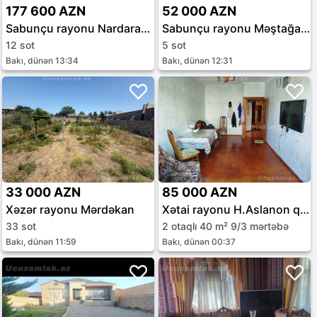
177 600 AZN
52 000 AZN
Sabunçu rayonu Nardaran qəs.
Sabunçu rayonu Məştağa qəs.
12 sot
5 sot
Bakı, dünən 13:34
Bakı, dünən 12:31
33 000 AZN
85 000 AZN
Xəzər rayonu Mərdəkan
Xətai rayonu H.Aslanon qəs.
33 sot
2 otaqlı 40 m² 9/3 mərtəbə
Bakı, dünən 11:59
Bakı, dünən 00:37