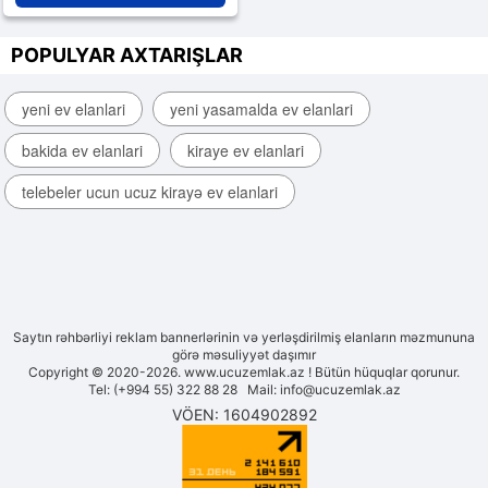
POPULYAR AXTARIŞLAR
yeni ev elanlari
yeni yasamalda ev elanlari
bakida ev elanlari
kiraye ev elanlari
telebeler ucun ucuz kirayə ev elanlari
Saytın rəhbərliyi reklam bannerlərinin və yerləşdirilmiş elanların məzmununa
görə məsuliyyət daşımır
Copyright © 2020-2026. www.ucuzemlak.az ! Bütün hüquqlar qorunur.
Tel: (+994 55) 322 88 28 Mail:
info@ucuzemlak.az
VÖEN: 1604902892