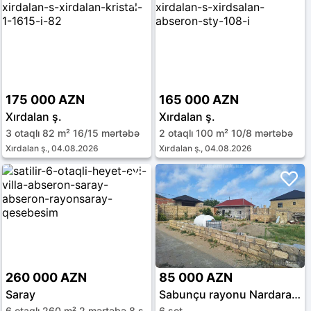
175 000 AZN
165 000 AZN
Xırdalan ş.
Xırdalan ş.
3 otaqlı 82 m² 16/15 mərtəbə
2 otaqlı 100 m² 10/8 mərtəbə
Xırdalan ş., 04.08.2026
Xırdalan ş., 04.08.2026
260 000 AZN
85 000 AZN
Saray
Sabunçu rayonu Nardaran qəs.
6 otaqlı 260 m² 2 mərtəbə 8 sot
6 sot