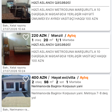
HƏZİ ASLANOV QƏSƏBƏSİ
HƏZİ ASLANOV METROSUNA MARŞURUTLA 10
DƏQİQƏLİK MƏSAFƏDƏ YERLƏŞİR HƏYƏTİ
ÜMUMİDİ EV AYRIDI VASİTƏÇİ HAQQI 100 AZN
Bakı, Xətai rayonu
27.07.2026 10:44
/
220 AZN
Mənzil
/
Aylıq
1
20
1
/
1
otaq
m²
Mərtəbə
HƏZİ ASLANOV QƏSƏBƏSİ
HƏZİ ASLANOV METROSUNA MARŞURUTLA 10
DƏQİQƏLİK MƏSAFƏDƏ YERLƏŞİR VASİTƏÇİ HAQQI
100 AZN
Bakı, Xətai rayonu
27.07.2026 10:24
/
400 AZN
Həyət evi/villa
/
Aylıq
2
98
2
1
otaq
m²
sot
Mərtəbə
Nerimanovda Bagirov Korpusun yani
Nerimanovda Bagirov Korpusun yani. Metroya 7-8 deq
yol
Bakı, Nərimanov rayonu