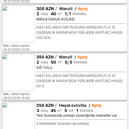
16.07.2026 00:56
/
300 AZN
Mənzil
/
Aylıq
2
40
1
/
1
otaq
m²
Mərtəbə
MİRZƏ DAVUD KÜÇƏSİ
HƏZİ ASLANOV METROSUNA MARŞURUTLA 15
DƏQİQƏLİK MƏSAFƏDƏ YERLƏŞİR VASİTƏÇİ HAQQI
100 AZN
Bakı, Xətai rayonu
14.07.2026 23:05
/
350 AZN
Mənzil
/
Aylıq
2
50
5
/
5
otaq
m²
Mərtəbə
ZIĞ YOLU
HƏZİ ASLANOV METROSUNA MARŞURUTLA 10
DƏQİQƏLİK MƏSAFƏDƏ YERLƏŞİR VASİTƏÇİ HAQQI
30 %
Bakı, Xətai rayonu
09.07.2026 19:29
/
250 AZN
Həyət evi/villa
/
Aylıq
3
45
5
1
otaq
m²
sot
Mərtəbə
Yeni Suraxanıda yerləşir yaxınlığında marketler var
2 mertebedir Suraxanı da yerləşir