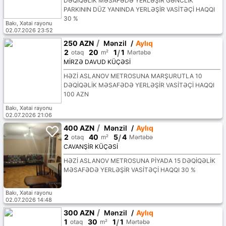
DƏQİQƏLİK MƏSAFƏDƏ YERLƏŞİR GƏNCLİK
PARKININ DÜZ YANINDA YERLƏŞİR VASİTƏÇİ HAQQI
30 %
Bakı, Xətai rayonu
02.07.2026 23:52
/
250 AZN
Mənzil
/
Aylıq
2
20
1
/
1
otaq
m²
Mərtəbə
MİRZƏ DAVUD KÜÇƏSİ
HƏZİ ASLANOV METROSUNA MARŞURUTLA 10
DƏQİQƏLİK MƏSAFƏDƏ YERLƏŞİR VASİTƏÇİ HAQQI
100 AZN
Bakı, Xətai rayonu
02.07.2026 21:06
/
400 AZN
Mənzil
/
Aylıq
2
40
5
/
4
otaq
m²
Mərtəbə
CAVANŞİR KÜÇƏSİ
HƏZİ ASLANOV METROSUNA PİYADA 15 DƏQİQƏLİK
MƏSAFƏDƏ YERLƏŞİR VASİTƏÇİ HAQQI 30 %
Bakı, Xətai rayonu
02.07.2026 14:48
/
300 AZN
Mənzil
/
Aylıq
1
30
1
/
1
otaq
m²
Mərtəbə