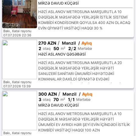
MİRZƏ DAVUD KÜÇƏSİ
HƏZİ ASLANOV METROSUNA MARŞURUTLA 10
DƏQİQƏLİK MƏSAFƏDƏ YERLƏŞİR İSTİLİK SİSTEMİ
KOMBİDİ KONDİSONER QOYULSA 400 AZN OLACAQ
EVİN QİYMƏTİ VASİTƏÇİ HAQQI 30 %
Bakı, Xətai rayonu
07.07.2026 22:36
/
270 AZN
Mənzil
/
Aylıq
2
50
2
/
2
otaq
m²
Mərtəbə
HƏZİ ASLANOV QƏSƏBƏSİ
HƏZİ ASLANOV METROSUNA MARŞURUTLA 20
DƏQİQƏLİK MƏSAFƏDƏ YERLƏŞİR HƏYƏTİ
SANUZERİ SANİTARI ÜMUMİDİ HƏYƏTDƏKİ
KOMANALAR DAXİLDİ QİYMƏTƏ EVDƏKİ
Bakı, Xətai rayonu
KOMUNALAR DAXİL DEYİL QİYMƏTƏ VASİTƏÇİ
07.07.2026 13:39
HAQQI 100 AZN
/
300 AZN
Mənzil
/
Aylıq
3
70
1
/
1
otaq
m²
Mərtəbə
MİRZƏ DAVUD KÜÇƏSİ
HƏZİ ASLANOV METROSUNA MARŞURUTLA 10
DƏQİQƏLİK MƏSAFƏDƏ YERLƏŞİR HƏYƏTİ
ÜMUMİDİ EV AYRIDI HƏR ŞEYİ EVİN İÇİNDƏDİ İSTİLİK
KOMBİDİ VASİTƏÇİ HAQQI 100 AZN
Bakı, Xətai rayonu