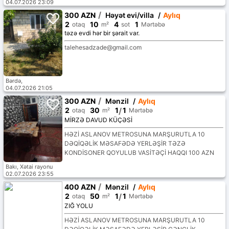
04.07.2026 23:09
/
300 AZN
Həyət evi/villa
/
Aylıq
2
10
4
1
otaq
m²
sot
Mərtəbə
təzə evdi hər bir şərait var.
talehesadzade@gmail.com
Bərdə,
04.07.2026 21:05
/
300 AZN
Mənzil
/
Aylıq
2
30
1
/
1
otaq
m²
Mərtəbə
MİRZƏ DAVUD KÜÇƏSİ
HƏZİ ASLANOV METROSUNA MARŞURUTLA 10
DƏQİQƏLİK MƏSAFƏDƏ YERLƏŞİR TƏZƏ
KONDİSONER QOYULUB VASİTƏÇİ HAQQI 100 AZN
Bakı, Xətai rayonu
02.07.2026 23:55
/
400 AZN
Mənzil
/
Aylıq
2
50
1
/
1
otaq
m²
Mərtəbə
ZIĞ YOLU
HƏZİ ASLANOV METROSUNA MARŞURUTLA 10