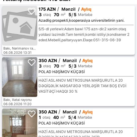
/
175 AZN
Mənzil
/
Aylıq
3
70
5
/
5
otaq
m²
Mərtəbə
Azadlig prospekti,kooperasiya universitetinin yani.
5/5-dl yerlewir.Adam bawi 175 azn-dir.2 xanim otaq
yoldasi lazimdir.Tam temirli,kombi istiliyi,kondisener 2
eded.Mebelli,paltaryuyan.Elaqe:051-315-06-39
Bakı, Nərimanov rayonu
06.08.2026 13:31
/
350 AZN
Mənzil
/
Aylıq
3
70
5
/
3
otaq
m²
Mərtəbə
POLAD HƏŞİMOV KÜÇƏSİ
HƏZİ ASLANOV METROSUNA MARŞURUTLA 20
DƏQİQƏLİK MƏSAFƏDƏ YERLƏŞİR TAM BOŞ EVDİ
VASİTƏÇİ HAQQI 30 %
Bakı, Xətai rayonu
06.08.2026 11:20
/
350 AZN
Mənzil
/
Aylıq
1
40
5
/
4
otaq
m²
Mərtəbə
POLAD HƏŞİMOV KÜÇƏSİ
HƏZİ ASLANOV METROSUNA MARŞURUTLA 20