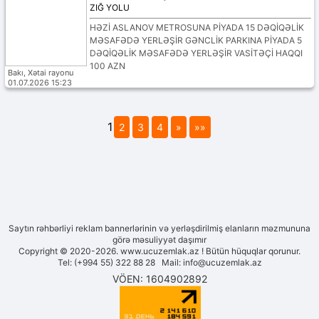
ZIĞ YOLU
HƏZİ ASLANOV METROSUNA PİYADA 15 DƏQİQƏLİK
MƏSAFƏDƏ YERLƏŞİR GƏNCLİK PARKINA PİYADA 5
DƏQİQƏLİK MƏSAFƏDƏ YERLƏŞİR VASİTƏÇİ HAQQI
100 AZN
Bakı, Xətai rayonu
01.07.2026 15:23
1
2
3
4
»
»»
Saytın rəhbərliyi reklam bannerlərinin və yerləşdirilmiş elanların məzmununa
görə məsuliyyət daşımır
Copyright © 2020-2026. www.ucuzemlak.az ! Bütün hüquqlar qorunur.
Tel: (+994 55) 322 88 28 Mail:
info@ucuzemlak.az
VÖEN: 1604902892