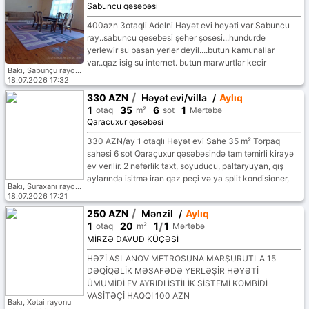
Sabuncu qəsəbəsi
400azn 3otaqli Adelni Həyət evi heyəti var Sabuncu
ray..sabuncu qesebesi şeher şosesi...hundurde
yerlewir su basan yerler deyil....butun kamunallar
var..qaz isig su internet. butun marwurtlar kecir
Bakı, Sabunçu rayonu
yanindan...marketler mekteb baxca yaxinligda var
18.07.2026 17:32
Aileye ana balaya #G6301
/
330 AZN
Həyət evi/villa
/
Aylıq
1
35
6
1
otaq
m²
sot
Mərtəbə
Qaracuxur qəsəbəsi
330 AZN/ay 1 otaqlı Həyət evi Sahe 35 m² Torpaq
sahəsi 6 sot Qaraçuxur qəsəbəsində tam təmirli kirayə
ev verilir. 2 nəfərlik taxt, soyuducu, paltaryuyan, qış
aylarında isitmə iran qaz peçi və ya split kondisioner,
Bakı, Suraxanı rayonu
TV, WIFI, 24 saat isti soyuq su. Ev şəkildəki kimidir.
18.07.2026 17:21
Gənc ailəyə və ya tələbələrə verilir. Yalnız həyətin
/
250 AZN
Mənzil
/
Aylıq
girişi ümumidir. Qalan şəkildə gördüyüvüz evin
1
20
1
/
1
otaq
m²
Mərtəbə
daxilindədir. #G6301
MİRZƏ DAVUD KÜÇƏSİ
HƏZİ ASLANOV METROSUNA MARŞURUTLA 15
DƏQİQƏLİK MƏSAFƏDƏ YERLƏŞİR HƏYƏTİ
ÜMUMİDİ EV AYRIDI İSTİLİK SİSTEMİ KOMBİDİ
VASİTƏÇİ HAQQI 100 AZN
Bakı, Xətai rayonu