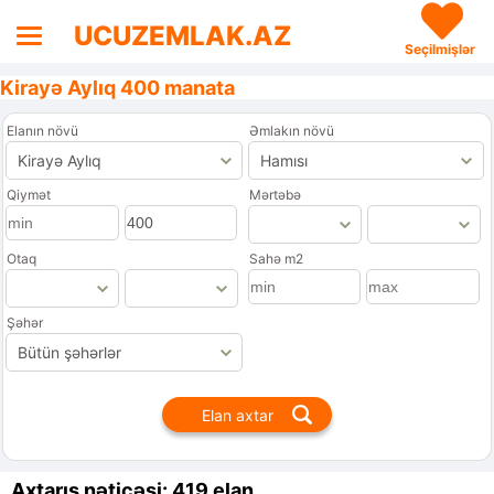
UCUZEMLAK.AZ
Seçilmişlər
Kirayə Aylıq 400 manata
Elanın növü
Əmlakın növü
Qiymət
Mərtəbə
Otaq
Sahə m2
Şəhər
Axtarış nəticəsi: 419 elan