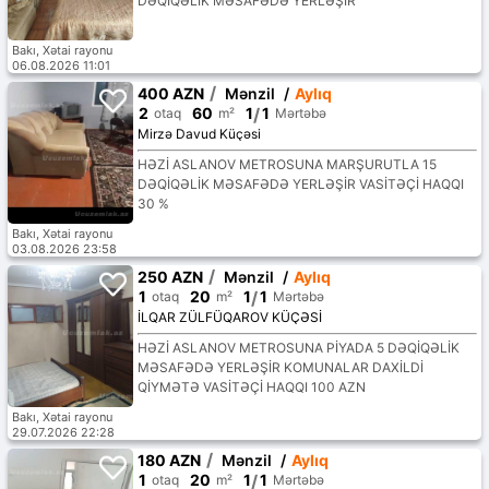
DƏQİQƏLİK MƏSAFƏDƏ YERLƏŞİR
Bakı, Xətai rayonu
06.08.2026 11:01
/
400 AZN
Mənzil
/
Aylıq
2
60
1
/
1
otaq
m²
Mərtəbə
Mirzə Davud Küçəsi
HƏZİ ASLANOV METROSUNA MARŞURUTLA 15
DƏQİQƏLİK MƏSAFƏDƏ YERLƏŞİR VASİTƏÇİ HAQQI
30 %
Bakı, Xətai rayonu
03.08.2026 23:58
/
250 AZN
Mənzil
/
Aylıq
1
20
1
/
1
otaq
m²
Mərtəbə
İLQAR ZÜLFÜQAROV KÜÇƏSİ
HƏZİ ASLANOV METROSUNA PİYADA 5 DƏQİQƏLİK
MƏSAFƏDƏ YERLƏŞİR KOMUNALAR DAXİLDİ
QİYMƏTƏ VASİTƏÇİ HAQQI 100 AZN
Bakı, Xətai rayonu
29.07.2026 22:28
/
180 AZN
Mənzil
/
Aylıq
1
20
1
/
1
otaq
m²
Mərtəbə