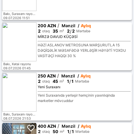
Bakı, Suraxanı rayonu
09.07.2026 11:51
/
200 AZN
Mənzil
/
Aylıq
2
35
2
/
2
otaq
m²
Mərtəbə
MİRZƏ DAVUD KÜÇƏSİ
HƏZİ ASLANOV METROSUNA MARŞURUTLA 15
DƏQİQƏLİK MƏSAFƏDƏ YERLƏŞİR HƏYƏTİ YOXDU
VASİTƏÇİ HAQQI 30 %
Bakı, Xətai rayonu
09.07.2026 01:45
/
250 AZN
Mənzil
/
Aylıq
2
45
1
/
1
otaq
m²
Mərtəbə
Yeni Suraxanı
Yeni Suraxanıda yerləşir həmçinin yaxınlıqinda
marketler mövcuddur
Bakı, Suraxanı rayonu
08.07.2026 21:53
/
400 AZN
Mənzil
/
Aylıq
2
50
1
/
1
otaq
m²
Mərtəbə