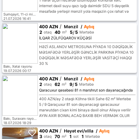
1 nəfər üçün nəzərdə tutulmuşdur komunal xərc
əlverişli yerdədir vadcapda da yaza bilərsiniz
internet daxil suyu qazı işığı daimidir SDU 5 dəyqelik
məsafədə yerləşir mənzil yola maqazin çox rahat və
Sumqayıt, 11-ci mikrorayon
əlverişli yerdədir vadcapda da yaza bilərsiniz
21.07.2026 16:41
/
400 AZN
Mənzil
/
Aylıq
2
40
5
/
5
otaq
m²
Mərtəbə
İLQAR ZÜLFÜQAROV KÜÇƏSİ
HƏZİ ASLANOV METROSUNA PİYADA 10 DƏQİQƏLİK
MƏSAFƏDƏ YERLƏŞİR GƏNCLİK PARKINA PİYADA 10
DƏQİQƏLİK MƏSAFƏDƏ YERLƏŞİR VASİTƏÇİ HAQQI
30 %
Bakı, Xətai rayonu
19.07.2026 00:17
/
400 AZN
Mənzil
/
Aylıq
2
62
9
/
5
otaq
m²
Mərtəbə
Qaracuxur qəsəbəsi 81 n marshrut son dayanaçağında
400 AZN/ay 2 otaqlı Köhnə tikili Sahe 62 m² Mertebe
5 / 9 Qaraçuxur 81 son dayanacagi qaracauxur
marwutdan cixan kimi binaya daxil olnur Ailəyə verilir
AYIN AXIR BOWALACAQ BAXIB BEH VERMƏK OLUR
Bakı, Suraxanı rayonu
#G6301
18.07.2026 18:29
/
400 AZN
Həyət evi/villa
/
Aylıq
3
70
1
1
otaq
m²
sot
Mərtəbə