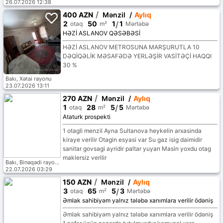
26.07.2026 12:38
/
400 AZN
Mənzil
/
Aylıq
2
50
1
/
1
otaq
m²
Mərtəbə
HƏZİ ASLANOV QƏSƏBƏSİ
HƏZİ ASLANOV METROSUNA MARŞURUTLA 10
DƏQİQƏLİK MƏSAFƏDƏ YERLƏŞİR VASİTƏÇİ HAQQI
30 %
Bakı, Xətai rayonu
23.07.2026 13:11
/
270 AZN
Mənzil
/
Aylıq
1
28
5
/
5
otaq
m²
Mərtəbə
Ataturk prospekti
1 otagli menzil Ayna Sultanova heykelin arxasinda
kiraye verilir Otagin esyasi var Su gaz isig daimidir
sanitar govsagi ayridir paltar yuyan Masin yoxdu otag
maklersiz verilir
Bakı, Binəqədi rayonu
22.07.2026 03:29
/
150 AZN
Mənzil
/
Aylıq
3
65
5
/
3
otaq
m²
Mərtəbə
Əmlak sahibiyəm yalnız tələbə xanımlara verilir ödəniş
1 nəfər üçün nəzərdə tutulmuşdur komunal xərc
Əmlak sahibiyəm yalnız tələbə xanımlara verilir ödəniş
internet daxil suyu qazı işığı daimidir SDU 5 dəyqelik
məsafədə yerləşir mənzil yola maqazin çox rahat və