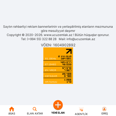
Saytın rəhbərliyi reklam bannerlərinin və yerləşdirilmiş elanların məzmununa
görə məsuliyyət daşımır
Copyright © 2020-2026. www.ucuzemlak.az ! Bütün hüquqlar qorunur.
Tel: (+994 55) 322 88 28 Mail:
info@ucuzemlak.az
VÖEN: 1604902892
YENI ELAN
ƏSAS
ELAN AXTAR
GIRIŞ
AGENTLIK