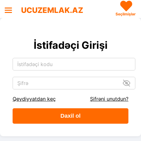
UCUZEMLAK.AZ
Seçilmişlər
İstifadəçi Girişi
İstifadəçi kodu
Şifrə
Qeydiyyatdan keç
Şifrəni unutdun?
Daxil ol