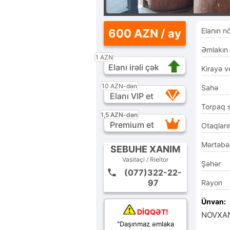
Elanın n
600 AZN / ay
Əmlakın
1 AZN
Elanı irəli çək
Kirayə ve
10 AZN-dən
Sahə
Elanı VIP et
Torpaq 
1,5 AZN-dən
Premium et
Otaqları
Mərtəbə
SEBUHE XANIM
Vasitəçi / Rieltor
Şəhər
(077)322-22-
97
Rayon
Ünvan:
DİQQƏT!
NOVXAN
"Daşınmaz əmlaka