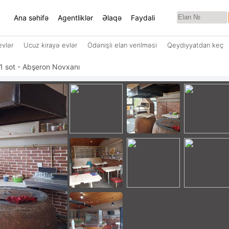
Ana səhifə
Agentliklər
Əlaqə
Faydali
evlər
Ucuz kirayə evlər
Ödənişli elan verilməsi
Qeydiyyatdan keç
 1 sot - Abşeron Novxanı