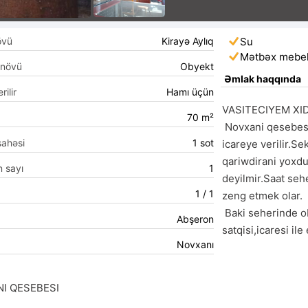
övü
Kirayə Aylıq
Su
Mətbəx mebel
 növü
Obyekt
Əmlak haqqında
rilir
Hamı üçün
VASITECIYEM XID
70 m²
 Novxani qesebesinde 70kvadratliq tendirxana 
sahəsi
1 sot
icareye verilir.Se
qariwdirani yoxdu
n sayı
1
deyilmir.Saat seh
1 / 1
zeng etmek olar.

 Baki seherinde obyekt ve ofislerin alqi-
Abşeron
satqisi,icaresi ile
Novxanı
I QESEBESI