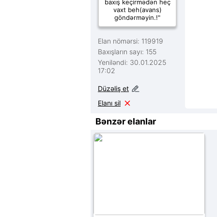
baxış keçirmədən heç
vaxt beh(avans)
göndərməyin.!"
Elan nömərsi: 119919
Baxışların sayı: 155
Yeniləndi: 30.01.2025
17:02
Düzəliş et
Elanı sil
Bənzər elanlar