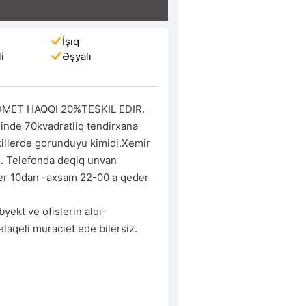
İşıq
i
Əşyalı
MET HAQQI 20%TESKIL EDIR.

killerde gorunduyu kimidi.Xemir 
. Telefonda deqiq unvan 
er 10dan -axsam 22-00 a qeder 
 elaqeli muraciet ede bilersiz.