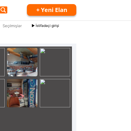
+ Yeni Elan
Seçilmişlər
► İstifadəçi girişi