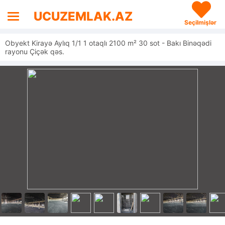
UCUZEMLAK.AZ
Seçilmişlər
Obyekt Kirayə Aylıq 1/1 1 otaqlı 2100 m² 30 sot - Bakı Binəqədi
rayonu Çiçək qəs.