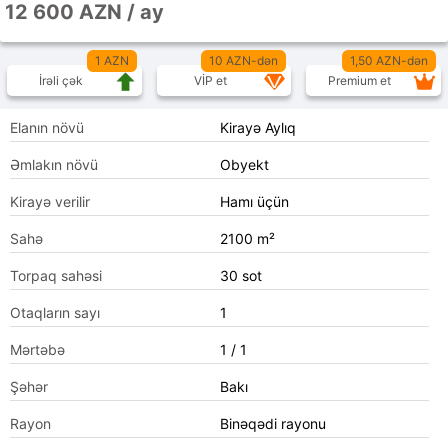
12 600 AZN / ay
1 AZN
10 AZN-dən
1,50 AZN-dən
İrəli çək
VİP et
Premium et
Elanın növü
Kirayə Aylıq
Əmlakın növü
Obyekt
Kirayə verilir
Hamı üçün
Sahə
2100 m²
Torpaq sahəsi
30 sot
Otaqların sayı
1
Mərtəbə
1 / 1
Şəhər
Bakı
Rayon
Binəqədi rayonu