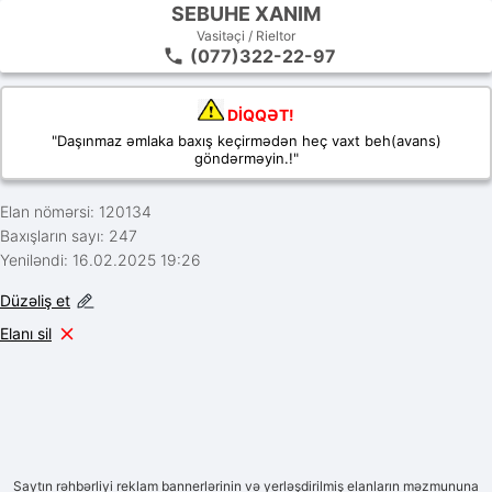
SEBUHE XANIM
Vasitəçi / Rieltor
(077)322-22-97
DİQQƏT!
"Daşınmaz əmlaka baxış keçirmədən heç vaxt beh(avans)
göndərməyin.!"
Elan nömərsi: 120134
Baxışların sayı: 247
Yeniləndi: 16.02.2025 19:26
Düzəliş et
Elanı sil
Saytın rəhbərliyi reklam bannerlərinin və yerləşdirilmiş elanların məzmununa