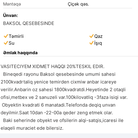
Məntəqə
Çiçək qəs.
Ünvan:
BAKSOL QESEBESINDE
Təmirli
Qaz
Su
İşıq
Əmlak haqqında
VASITECIYEM XIDMET HAQQI 20%TESKIL EDIR.

  Bineqedi rayonu Baksol qesebesinde umumi sahesi 
2100kvadrtaliq yenice temirden cixmiw anbar icareye 
verilir.Anbarin oz sahesi 1800kvadratdi.Heyetinde 2 otaqli 
ofisi,metbex ve 2 sanuzeli var.100kilovatliq -3faza isiqi var.

 Obyektin kvadrati 6 manatadi.Telefonda deqiq unvan 
deyilmir.Saat 10dan -22-00a qeder zeng etmek olar.

  Baki seherinde obyekt ve ofsilerin alqi-satqis,icaresi ile 
elaqeli muraciet ede bilersiz.