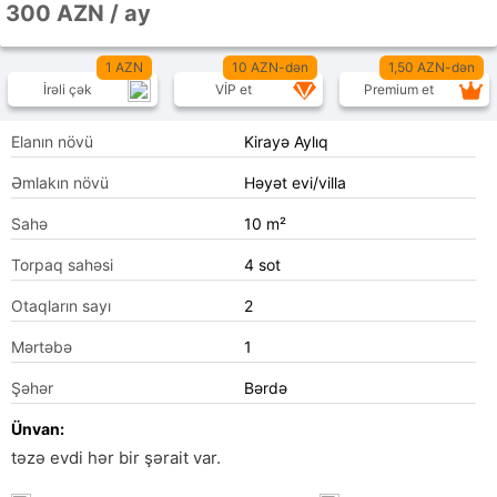
300 AZN / ay
1 AZN
10 AZN-dən
1,50 AZN-dən
İrəli çək
VİP et
Premium et
Elanın növü
Kirayə Aylıq
Əmlakın növü
Həyət evi/villa
Sahə
10 m²
Torpaq sahəsi
4 sot
Otaqların sayı
2
Mərtəbə
1
Şəhər
Bərdə
Ünvan:
təzə evdi hər bir şərait var.