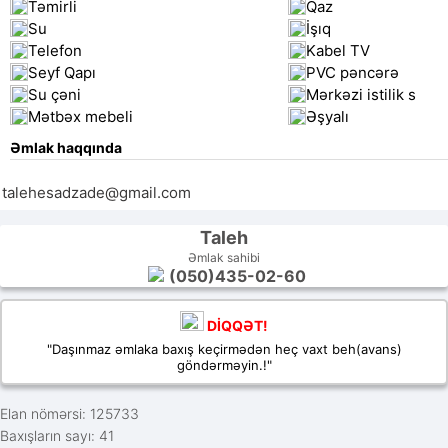
Təmirli
Qaz
Su
İşıq
Telefon
Kabel TV
Seyf Qapı
PVC pəncərə
Su çəni
Mərkəzi istilik s
Mətbəx mebeli
Əşyalı
Əmlak haqqında
talehesadzade@gmail.com
Taleh
Əmlak sahibi
(050)435-02-60
DİQQƏT!
"Daşınmaz əmlaka baxış keçirmədən heç vaxt beh(avans)
göndərməyin.!"
Elan nömərsi: 125733
Baxışların sayı: 41