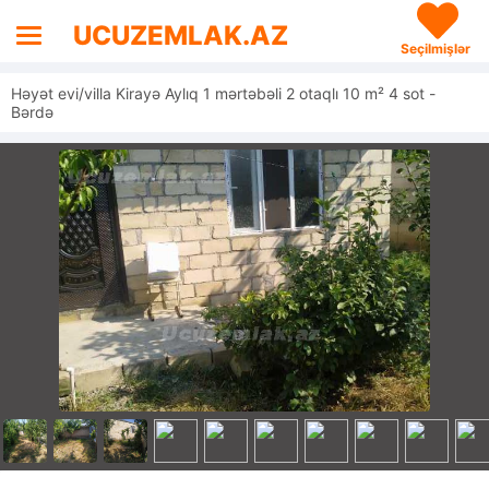
UCUZEMLAK.AZ
Seçilmişlər
Həyət evi/villa Kirayə Aylıq 1 mərtəbəli 2 otaqlı 10 m² 4 sot -
Bərdə