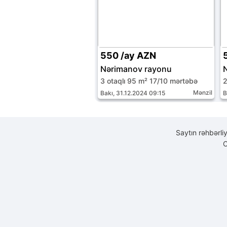
550 /ay AZN
Nərimanov rayonu
3 otaqlı 95 m² 17/10 mərtəbə
2
Mənzil
Bakı, 31.12.2024 09:15
B
Saytın rəhbərli
C