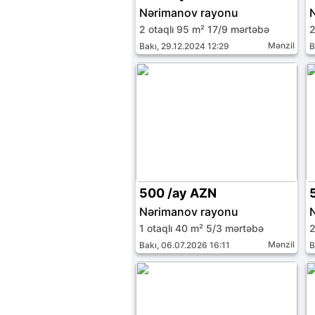
Nərimanov rayonu
2 otaqlı 95 m² 17/9 mərtəbə
2
Mənzil
Bakı, 29.12.2024 12:29
B
500 /ay AZN
Nərimanov rayonu
1 otaqlı 40 m² 5/3 mərtəbə
2
Mənzil
Bakı, 06.07.2026 16:11
B