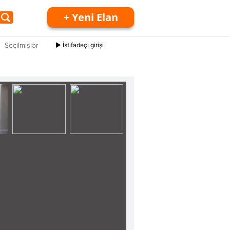
+ Yeni Elan
Seçilmişlər
► İstifadəçi girişi