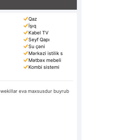
Qaz
İşıq
Kabel TV
Seyf Qapı
Su çəni
Mərkəzi istilik s
Mətbəx mebeli
Kombi sistemi
 wekillar eva maxsusdur buyrub 