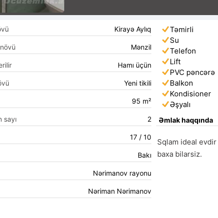
övü
Kirayə Aylıq
Təmirli
Su
 növü
Mənzil
Telefon
Lift
rilir
Hamı üçün
PVC pəncərə
Balkon
övü
Yeni tikili
Kondisioner
95 m²
Əşyalı
n sayı
2
Əmlak haqqında
17 / 10
Sqlam ideal evdir
baxa bilarsiz.
Bakı
Nərimanov rayonu
Nəriman Nərimanov