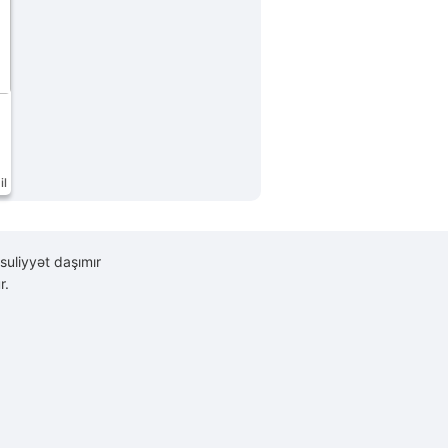
il
suliyyət daşımır
r.