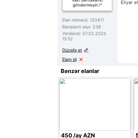
vaxt beh(avans)
Eliyar e
göndərməyin.!"
Elan nömərsi: 120411
Baxışların sayı: 238
Yeniləndi: 07.03.2025
15:52
Düzəliş et
Elanı sil
Bənzər elanlar
450 /ay AZN