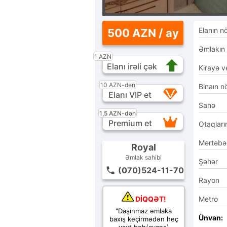
Elanın n
500 AZN / ay
Əmlakın
1 AZN
Elanı irəli çək
Kirayə ve
10 AZN-dən
Binaın n
Elanı VIP et
Sahə
1,5 AZN-dən
Premium et
Otaqları
Mərtəbə
Royal
Əmlak sahibi
Şəhər
(070)524-11-70
Rayon
DİQQƏT!
Metro
"Daşınmaz əmlaka
Ünvan:
baxış keçirmədən heç