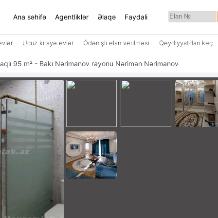
Ana səhifə
Agentliklər
Əlaqə
Faydali
evlər
Ucuz kirayə evlər
Ödənişli elan verilməsi
Qeydiyyatdan keç
2 otaqlı 95 m² - Bakı Nərimanov rayonu Nəriman Nərimanov