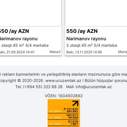
550 /ay AZN
550 /ay AZN
Nərimanov rayonu
Nərimanov rayonu
 otaqlı 45 m² 4/4 mərtəbə
2 otaqlı 45 m² 5/4 mərtəbə
Mənzil
Mənz
akı, 21.09.2024 10:41
Bakı, 13.11.2025 14:56
yi reklam bannerlərinin və yerləşdirilmiş elanların məzmununa görə mə
opyright © 2020-2026. www.ucuzemlak.az ! Bütün hüquqlar qorunu
Tel: (+994 55) 322 88 28 Mail:
info@ucuzemlak.az
VÖEN: 1604902892