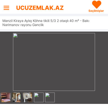
UCUZEMLAK.AZ
Seçilmişlər
Mənzil Kirayə Aylıq Köhnə tikili 5/3 2 otaqlı 40 m² - Bakı
Nərimanov rayonu Gənclik