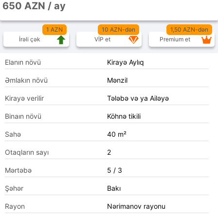
650 AZN / ay
1 AZN
10 AZN-dən
1,50 AZN-dən
İrəli çək
VİP et
Premium et
Elanın növü
Kirayə Aylıq
Əmlakın növü
Mənzil
Kirayə verilir
Tələbə və ya Ailəyə
Binaın növü
Köhnə tikili
Sahə
40 m²
Otaqların sayı
2
Mərtəbə
5 / 3
Şəhər
Bakı
Rayon
Nərimanov rayonu