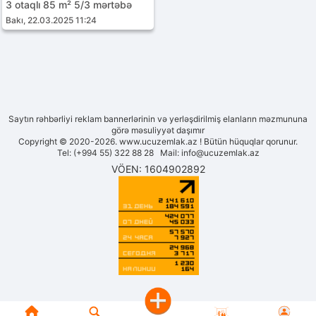
3 otaqlı 85 m² 5/3 mərtəbə
Bakı, 22.03.2025 11:24
Saytın rəhbərliyi reklam bannerlərinin və yerləşdirilmiş elanların məzmununa
görə məsuliyyət daşımır
Copyright © 2020-2026. www.ucuzemlak.az ! Bütün hüquqlar qorunur.
Tel: (+994 55) 322 88 28 Mail:
info@ucuzemlak.az
VÖEN: 1604902892