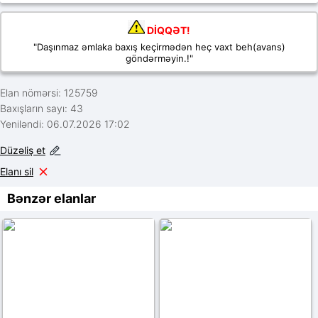
DİQQƏT!
"Daşınmaz əmlaka baxış keçirmədən heç vaxt beh(avans)
göndərməyin.!"
Elan nömərsi: 125759
Baxışların sayı: 43
Yeniləndi: 06.07.2026 17:02
Düzəliş et
Elanı sil
Bənzər elanlar