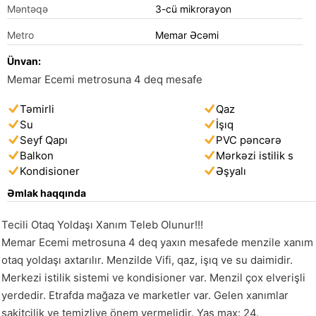
Məntəqə
3-cü mikrorayon
Metro
Memar Əcəmi
Ünvan:
Memar Ecemi metrosuna 4 deq mesafe
Təmirli
Qaz
Su
İşıq
Seyf Qapı
PVC pəncərə
Balkon
Mərkəzi istilik s
Kondisioner
Əşyalı
Əmlak haqqında
Tecili Otaq Yoldaşı Xanım Teleb Olunur!!!

Memar Ecemi metrosuna 4 deq yaxın mesafede menzile xanım 
otaq yoldaşı axtarılır. Menzilde Vifi, qaz, işıq ve su daimidir. 
Merkezi istilik sistemi ve kondisioner var. Menzil çox elverişli 
yerdedir. Etrafda mağaza ve marketler var. Gelen xanımlar 
sakitçilik ve temizliye önem vermelidir. Yaş max: 24. 
