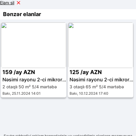
Elanı sil
Bənzər elanlar
159 /ay AZN
125 /ay AZN
Nəsimi rayonu 2-ci mikrorayon
Nəsimi rayonu 2-ci mikrorayon
2 otaqlı 50 m² 5/4 mərtəbə
3 otaqlı 65 m² 5/4 mərtəbə
Bakı, 25.11.2024 14:01
Bakı, 10.12.2024 17:40
Saytın rəhbərliyi reklam bannerlərinin və yerləşdirilmiş elanların məzmununa