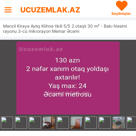
UCUZEMLAK.AZ
Seçilmişlər
Mənzil Kirayə Aylıq Köhnə tikili 5/5 2 otaqlı 30 m² - Bakı Nəsimi
rayonu 3-cü mikrorayon Memar Əcəmi