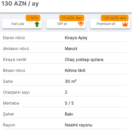
130 AZN / ay
1 AZN
10 AZN-dən
1,50 AZN-dən
İrəli çək
VİP et
Premium et
Elanın növü
Kirayə Aylıq
Əmlakın növü
Mənzil
Kirayə verilir
Otaq yoldaşı qızlara
Binaın növü
Köhnə tikili
Sahə
30 m²
Otaqların sayı
2
Mərtəbə
5 / 5
Şəhər
Bakı
Rayon
Nəsimi rayonu