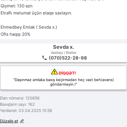
Qiymet: 130 azn

Etraflı melumat üçün elaqe saxlayın.

Ehmedbey Emlak ( Sevda x.)

Ofis haqqı 20%
Sevda x.
Vasitəçi / Rieltor
(070)522-28-98
DİQQƏT!
"Daşınmaz əmlaka baxış keçirmədən heç vaxt beh(avans)
göndərməyin.!"
Elan nömərsi: 120856
Baxışların sayı: 162
Yeniləndi: 03.04.2025 15:58
Düzəliş et