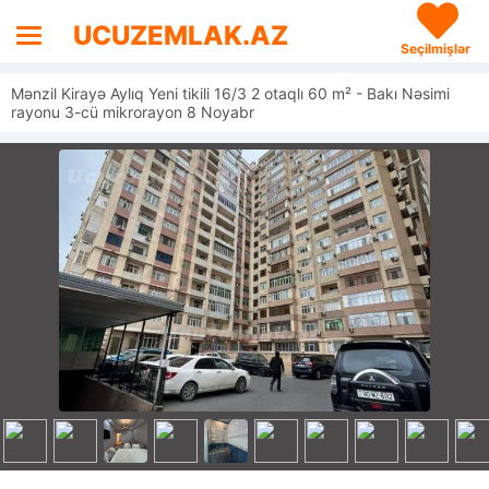
UCUZEMLAK.AZ
Seçilmişlər
Mənzil Kirayə Aylıq Yeni tikili 16/3 2 otaqlı 60 m² - Bakı Nəsimi
rayonu 3-cü mikrorayon 8 Noyabr