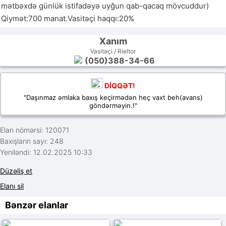
mətbəxdə günlük istifadəyə uyğun qab-qacaq mövcuddur) 
Qiymət:700 manat.Vasitəçi haqqı:20%
Xanım
Vasitəçi / Rieltor
(050)388-34-66
DİQQƏT!
"Daşınmaz əmlaka baxış keçirmədən heç vaxt beh(avans)
göndərməyin.!"
Elan nömərsi: 120071
Baxışların sayı: 248
Yeniləndi: 12.02.2025 10:33
Düzəliş et
Elanı sil
Bənzər elanlar