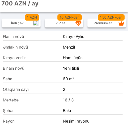
700 AZN / ay
1 AZN
10 AZN-dən
1,50 AZN-dən
İrəli çək
VİP et
Premium et
Elanın növü
Kirayə Aylıq
Əmlakın növü
Mənzil
Kirayə verilir
Hamı üçün
Binaın növü
Yeni tikili
Sahə
60 m²
Otaqların sayı
2
Mərtəbə
16 / 3
Şəhər
Bakı
Rayon
Nəsimi rayonu