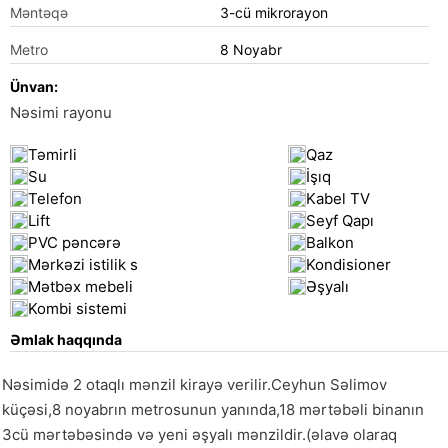
Məntəqə
3-cü mikrorayon
Metro
8 Noyabr
Ünvan:
Nəsimi rayonu
Təmirli
Qaz
Su
İşıq
Telefon
Kabel TV
Lift
Seyf Qapı
PVC pəncərə
Balkon
Mərkəzi istilik s
Kondisioner
Mətbəx mebeli
Əşyalı
Kombi sistemi
Əmlak haqqında
Nəsimidə 2 otaqlı mənzil kirayə verilir.Ceyhun Səlimov 
küçəsi,8 noyabrın metrosunun yanında,18 mərtəbəli binanın 
3cü mərtəbəsində və yeni əşyalı mənzildir.(əlavə olaraq 