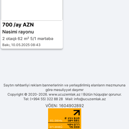
700 /ay AZN
Nəsimi rayonu
2 otaqlı 62 m² 5/1 mərtəbə
Bakı, 10.05.2025 08:43
Saytın rəhbərliyi reklam bannerlərinin və yerləşdirilmiş elanların məzmununa
görə məsuliyyət daşımır
Copyright © 2020-2026. www.ucuzemlak.az ! Bütün hüquqlar qorunur.
Tel: (+994 55) 322 88 28 Mail:
info@ucuzemlak.az
VÖEN: 1604902892