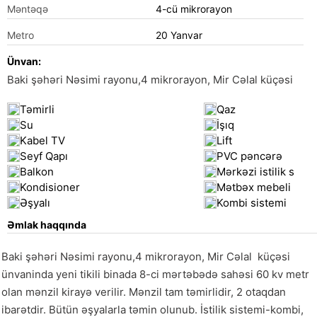
Məntəqə
4-cü mikrorayon
Metro
20 Yanvar
Ünvan:
Baki şəhəri Nəsimi rayonu,4 mikrorayon, Mir Cəlal küçəsi
Təmirli
Qaz
Su
İşıq
Kabel TV
Lift
Seyf Qapı
PVC pəncərə
Balkon
Mərkəzi istilik s
Kondisioner
Mətbəx mebeli
Əşyalı
Kombi sistemi
Əmlak haqqında
Baki şəhəri Nəsimi rayonu,4 mikrorayon, Mir Cəlal  küçəsi  
ünvaninda yeni tikili binada 8-ci mərtəbədə sahəsi 60 kv metr 
olan mənzil kirayə verilir. Mənzil tam təmirlidir, 2 otaqdan 
ibarətdir. Bütün əşyalarla təmin olunub. İstilik sistemi-kombi, 