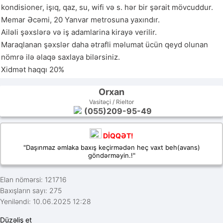
kondisioner, işıq, qaz, su, wifi və s. hər bir şərait mövcuddur. 
Memar Əcəmi, 20 Yanvar metrosuna yaxındır.

Ailəli şəxslərə və iş adamlarina kirayə verilir. 

Maraqlanan şəxslər daha ətrafli məlumat ücün qeyd olunan 
nömrə ilə əlaqə saxlaya bilərsiniz. 

Orxan
Vasitəçi / Rieltor
(055)209-95-49
DİQQƏT!
"Daşınmaz əmlaka baxış keçirmədən heç vaxt beh(avans)
göndərməyin.!"
Elan nömərsi: 121716
Baxışların sayı: 275
Yeniləndi: 10.06.2025 12:28
Düzəliş et