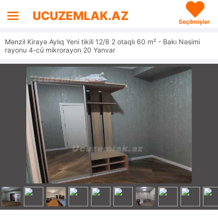
UCUZEMLAK.AZ
Seçilmişlər
Mənzil Kirayə Aylıq Yeni tikili 12/8 2 otaqlı 60 m² - Bakı Nəsimi
rayonu 4-cü mikrorayon 20 Yanvar