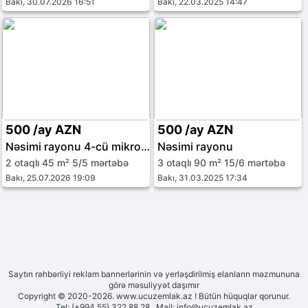
Bakı, 30.07.2026 16:51
Bakı, 22.03.2025 14:47
500 /ay AZN
500 /ay AZN
Nəsimi rayonu 4-cü mikrorayon
Nəsimi rayonu
2 otaqlı 45 m² 5/5 mərtəbə
3 otaqlı 90 m² 15/6 mərtəbə
Bakı, 25.07.2026 19:09
Bakı, 31.03.2025 17:34
Saytın rəhbərliyi reklam bannerlərinin və yerləşdirilmiş elanların məzmununa
görə məsuliyyət daşımır
Copyright © 2020-2026. www.ucuzemlak.az ! Bütün hüquqlar qorunur.
Tel: (+994 55) 322 88 28 Mail:
info@ucuzemlak.az