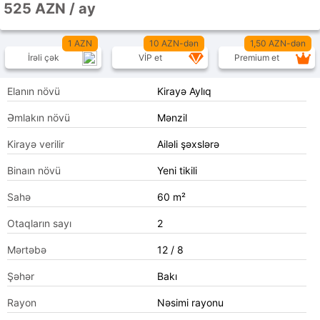
525 AZN / ay
1 AZN
10 AZN-dən
1,50 AZN-dən
İrəli çək
VİP et
Premium et
Elanın növü
Kirayə Aylıq
Əmlakın növü
Mənzil
Kirayə verilir
Ailəli şəxslərə
Binaın növü
Yeni tikili
Sahə
60 m²
Otaqların sayı
2
Mərtəbə
12 / 8
Şəhər
Bakı
Rayon
Nəsimi rayonu