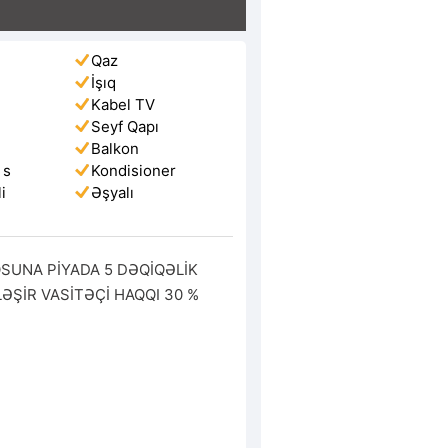
Qaz
İşıq
Kabel TV
Seyf Qapı
Balkon
 s
Kondisioner
i
Əşyalı
UNA PİYADA 5 DƏQİQƏLİK 
ŞİR VASİTƏÇİ HAQQI 30 %