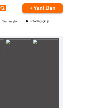
+ Yeni Elan
Seçilmişlər
► İstifadəçi girişi