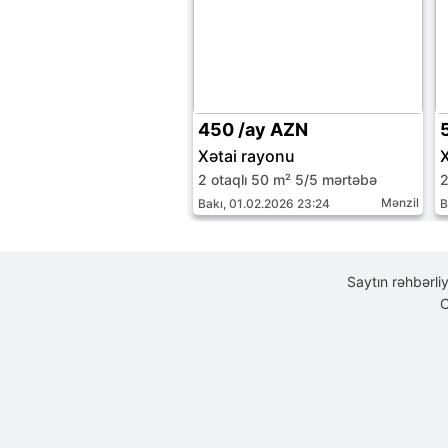
450 /ay AZN
Xətai rayonu
2 otaqlı 50 m² 5/5 mərtəbə
2
Mənzil
Bakı, 01.02.2026 23:24
B
Saytın rəhbərli
C