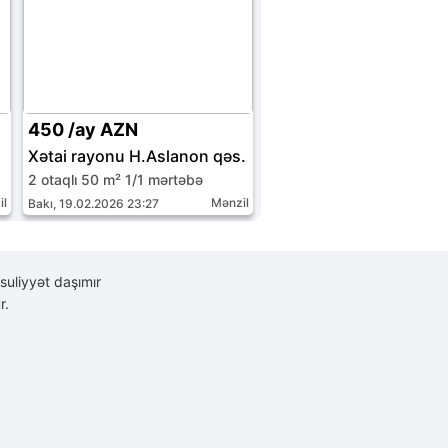
450 /ay AZN
Xətai rayonu H.Aslanon qəs.
2 otaqlı 50 m² 1/1 mərtəbə
il
Mənzil
Bakı, 19.02.2026 23:27
suliyyət daşımır
r.