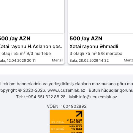
500 /ay AZN
500 /ay AZN
Xətai rayonu H.Aslanon qəs.
Xətai rayonu Əhmədli
 otaqlı 55 m² 9/3 mərtəbə
3 otaqlı 75 m² 9/8 mərtəbə
Mənzil
Mənz
akı, 12.04.2026 20:11
Bakı, 28.02.2026 14:32
yi reklam bannerlərinin və yerləşdirilmiş elanların məzmununa görə mə
opyright © 2020-2026. www.ucuzemlak.az ! Bütün hüquqlar qorunu
Tel: (+994 55) 322 88 28 Mail:
info@ucuzemlak.az
VÖEN: 1604902892