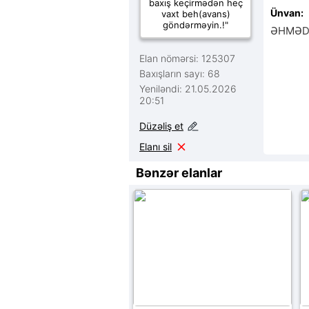
baxış keçirmədən heç
Ünvan:
vaxt beh(avans)
göndərməyin.!"
ƏHMƏD
Elan nömərsi: 125307
Baxışların sayı: 68
Yeniləndi: 21.05.2026
20:51
Düzəliş et
Elanı sil
Bənzər elanlar