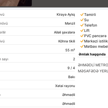
övü
Kirayə Aylıq
Təmirli
Su
 növü
Mənzil
Telefon
Lift
rilir
Ailəli şəxslərə
PVC pəncərə
Mərkəzi istilik
övü
Köhnə tikili
Mətbəx mebel
55 m²
Əmlak haqqında
n sayı
2
ƏHMƏDLİ METROS
9 / 4
MƏSAFƏDƏ YERLƏ
Bakı
Xətai rayonu
ə
Əhmədli
Əhmədli