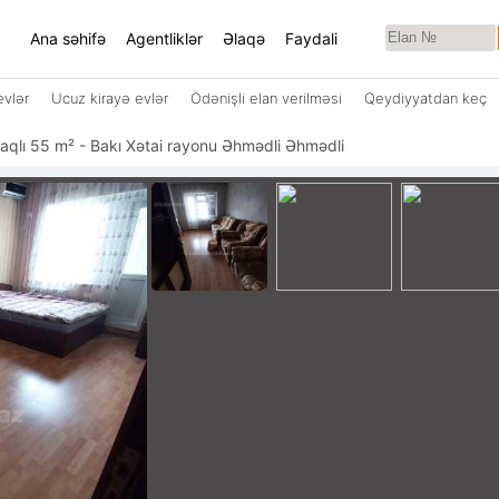
Ana səhifə
Agentliklər
Əlaqə
Faydali
evlər
Ucuz kirayə evlər
Ödənişli elan verilməsi
Qeydiyyatdan keç
 otaqlı 55 m² - Bakı Xətai rayonu Əhmədli Əhmədli