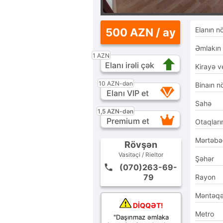
Elanın n
500 AZN / ay
Əmlakın
1 AZN
Elanı irəli çək
Kirayə ve
10 AZN-dən
Binaın n
Elanı VIP et
Sahə
1,5 AZN-dən
Premium et
Otaqları
Mərtəbə
Rövşən
Vasitəçi / Rieltor
Şəhər
(070)263-69-
79
Rayon
Məntəq
DİQQƏT!
Metro
"Daşınmaz əmlaka