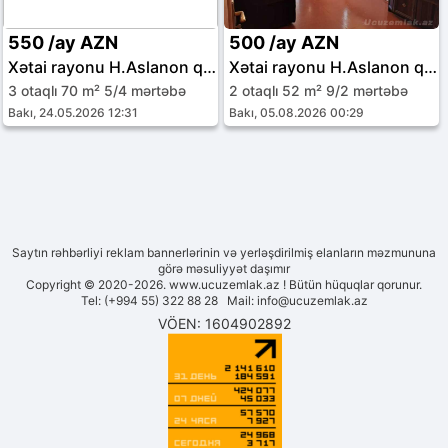
550 /ay AZN
500 /ay AZN
Xətai rayonu H.Aslanon qəs.
Xətai rayonu H.Aslanon qəs.
3 otaqlı 70 m² 5/4 mərtəbə
2 otaqlı 52 m² 9/2 mərtəbə
Bakı, 24.05.2026 12:31
Bakı, 05.08.2026 00:29
Saytın rəhbərliyi reklam bannerlərinin və yerləşdirilmiş elanların məzmununa
görə məsuliyyət daşımır
Copyright © 2020-2026. www.ucuzemlak.az ! Bütün hüquqlar qorunur.
Tel: (+994 55) 322 88 28 Mail:
info@ucuzemlak.az
VÖEN: 1604902892