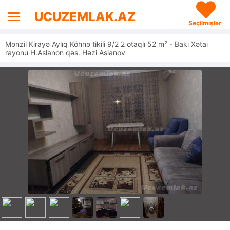
UCUZEMLAK.AZ
Seçilmişlər
Mənzil Kirayə Aylıq Köhnə tikili 9/2 2 otaqlı 52 m² - Bakı Xətai
rayonu H.Aslanon qəs. Həzi Aslanov