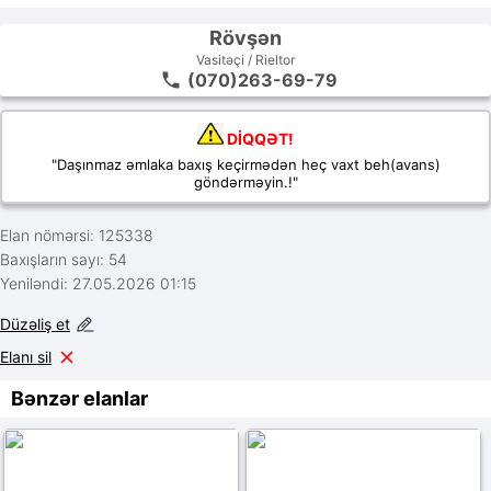
Rövşən
Vasitəçi / Rieltor
(070)263-69-79
DİQQƏT!
"Daşınmaz əmlaka baxış keçirmədən heç vaxt beh(avans)
göndərməyin.!"
Elan nömərsi: 125338
Baxışların sayı: 54
Yeniləndi: 27.05.2026 01:15
Düzəliş et
Elanı sil
Bənzər elanlar