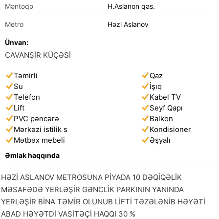
Məntəqə
H.Aslanon qəs.
Metro
Həzi Aslanov
Ünvan:
CAVANŞİR KÜÇƏSİ
Təmirli
Qaz
Su
İşıq
Telefon
Kabel TV
Lift
Seyf Qapı
PVC pəncərə
Balkon
Mərkəzi istilik s
Kondisioner
Mətbəx mebeli
Əşyalı
Əmlak haqqında
HƏZİ ASLANOV METROSUNA PİYADA 10 DƏQİQƏLİK 
MƏSAFƏDƏ YERLƏŞİR GƏNCLİK PARKININ YANINDA 
YERLƏŞİR BİNA TƏMİR OLUNUB LİFTİ TƏZƏLƏNİB HƏYƏTİ 
ABAD HƏYƏTDİ VASİTƏÇİ HAQQI 30 %