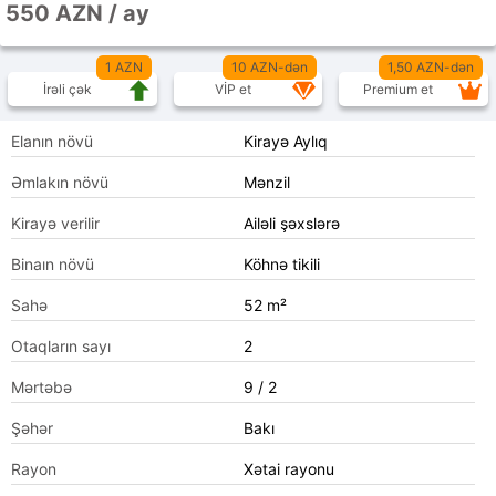
550 AZN / ay
1 AZN
10 AZN-dən
1,50 AZN-dən
İrəli çək
VİP et
Premium et
Elanın növü
Kirayə Aylıq
Əmlakın növü
Mənzil
Kirayə verilir
Ailəli şəxslərə
Binaın növü
Köhnə tikili
Sahə
52 m²
Otaqların sayı
2
Mərtəbə
9 / 2
Şəhər
Bakı
Rayon
Xətai rayonu