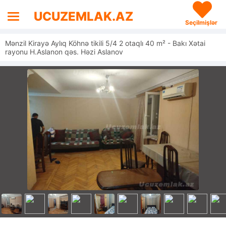
UCUZEMLAK.AZ
Seçilmişlər
Mənzil Kirayə Aylıq Köhnə tikili 5/4 2 otaqlı 40 m² - Bakı Xətai
rayonu H.Aslanon qəs. Həzi Aslanov