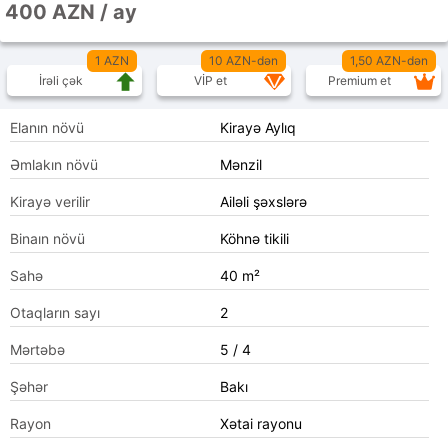
400 AZN / ay
1 AZN
10 AZN-dən
1,50 AZN-dən
İrəli çək
VİP et
Premium et
Elanın növü
Kirayə Aylıq
Əmlakın növü
Mənzil
Kirayə verilir
Ailəli şəxslərə
Binaın növü
Köhnə tikili
Sahə
40 m²
Otaqların sayı
2
Mərtəbə
5 / 4
Şəhər
Bakı
Rayon
Xətai rayonu