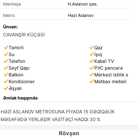
Məntəqə
H.Aslanon qəs.
Metro
Həzi Aslanov
Ünvan:
CAVANŞİR KÜÇƏSİ
Təmirli
Qaz
Su
İşıq
Telefon
Kabel TV
Seyf Qapı
PVC pəncərə
Balkon
Mərkəzi istilik s
Kondisioner
Mətbəx mebeli
Əşyalı
Əmlak haqqında
HƏZİ ASLANOV METROSUNA PİYADA 15 DƏQİQƏLİK 
MƏSAFƏDƏ YERLƏŞİR VASİTƏÇİ HAQQI 30 %
Rövşən