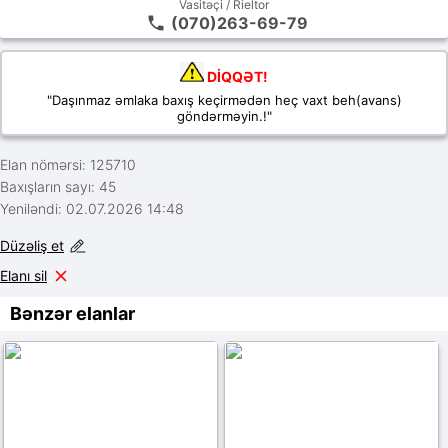
Vasitəçi / Rieltor
(070)263-69-79
DİQQƏT!
"Daşınmaz əmlaka baxış keçirmədən heç vaxt beh(avans)
göndərməyin.!"
Elan nömərsi: 125710
Baxışların sayı: 45
Yeniləndi: 02.07.2026 14:48
Düzəliş et
Elanı sil
Bənzər elanlar