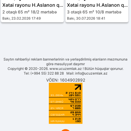
Xətai rayonu H.Aslanon qəs.
Xətai rayonu H.Aslanon qəs.
2 otaqlı 65 m² 18/2 mərtəbə
3 otaqlı 65 m² 10/8 mərtəbə
Bakı, 23.02.2026 17:49
Bakı, 30.07.2026 18:41
Saytın rəhbərliyi reklam bannerlərinin və yerləşdirilmiş elanların məzmununa
görə məsuliyyət daşımır
Copyright © 2020-2026. www.ucuzemlak.az ! Bütün hüquqlar qorunur.
Tel: (+994 55) 322 88 28 Mail:
info@ucuzemlak.az
VÖEN: 1604902892