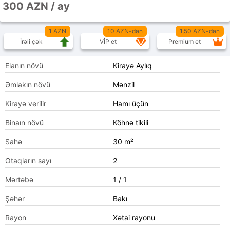
300 AZN / ay
1 AZN
10 AZN-dən
1,50 AZN-dən
İrəli çək
VİP et
Premium et
Elanın növü
Kirayə Aylıq
Əmlakın növü
Mənzil
Kirayə verilir
Hamı üçün
Binaın növü
Köhnə tikili
Sahə
30 m²
Otaqların sayı
2
Mərtəbə
1 / 1
Şəhər
Bakı
Rayon
Xətai rayonu