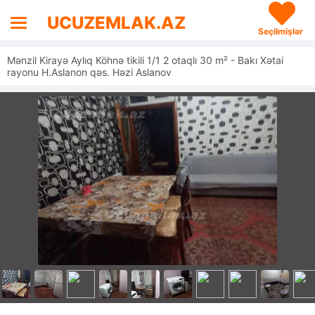
UCUZEMLAK.AZ
Seçilmişlər
Mənzil Kirayə Aylıq Köhnə tikili 1/1 2 otaqlı 30 m² - Bakı Xətai
rayonu H.Aslanon qəs. Həzi Aslanov