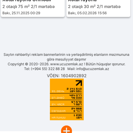
2 otaqlı 75 m² 2/1 mərtəbə
2 otaqlı 30 m² 2/1 mərtəbə
Bakı, 25.11.2025 00:29
Bakı, 05.02.2026 15:56
Saytın rəhbərliyi reklam bannerlərinin və yerləşdirilmiş elanların məzmununa
görə məsuliyyət daşımır
Copyright © 2020-2026. www.ucuzemlak.az ! Bütün hüquqlar qorunur.
Tel: (+994 55) 322 88 28 Mail:
info@ucuzemlak.az
VÖEN: 1604902892