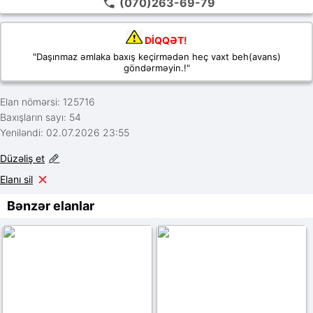
(070)263-69-79
DİQQƏT!
"Daşınmaz əmlaka baxış keçirmədən heç vaxt beh(avans)
göndərməyin.!"
Elan nömərsi: 125716
Baxışların sayı: 54
Yeniləndi: 02.07.2026 23:55
Düzəliş et
Elanı sil
Bənzər elanlar