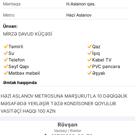
Məntəqə
H.Aslanon qəs.
Metro
Həzi Aslanov
Ünvan:
MİRZƏ DAVUD KÜÇƏSİ
Təmirli
Qaz
Su
İşıq
Telefon
Kabel TV
Seyf Qapı
PVC pəncərə
Mətbəx mebeli
Əşyalı
Əmlak haqqında
HƏZİ ASLANOV METROSUNA MARŞURUTLA 10 DƏQİQƏLİK 
MƏSAFƏDƏ YERLƏŞİR TƏZƏ KONDİSONER QOYULUB 
VASİTƏÇİ HAQQI 100 AZN 
Rövşən
Vasitəçi / Rieltor