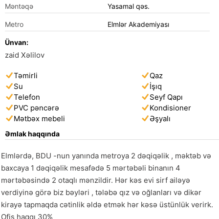
Məntəqə
Yasamal qəs.
Metro
Elmlər Akademiyası
Ünvan:
zaid Xəlilov
Təmirli
Qaz
Su
İşıq
Telefon
Seyf Qapı
PVC pəncərə
Kondisioner
Mətbəx mebeli
Əşyalı
Əmlak haqqında
Elmlərdə, BDU -nun yanında metroya 2 dəqiqəlik , məktəb və 
baxcaya 1 dəqiqəlik mesafədə 5 mərtəbəli binanın 4 
mərtəbəsində 2 otaqlı mənzildir. Hər kəs evi sirf ailəyə 
verdiyinə görə biz bəyləri , tələbə qız və oğlanları və dikər 
kirayə tapmaqda cətinlik əldə etmək hər kəsə üstünlük verirk. 
Ofis haqqı 30%      