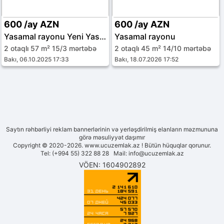
600 /ay AZN
600 /ay AZN
Yasamal rayonu Yeni Yasamal qəs.
Yasamal rayonu
2 otaqlı 57 m² 15/3 mərtəbə
2 otaqlı 45 m² 14/10 mərtəbə
Bakı, 06.10.2025 17:33
Bakı, 18.07.2026 17:52
Saytın rəhbərliyi reklam bannerlərinin və yerləşdirilmiş elanların məzmununa
görə məsuliyyət daşımır
Copyright © 2020-2026. www.ucuzemlak.az ! Bütün hüquqlar qorunur.
Tel: (+994 55) 322 88 28 Mail:
info@ucuzemlak.az
VÖEN: 1604902892