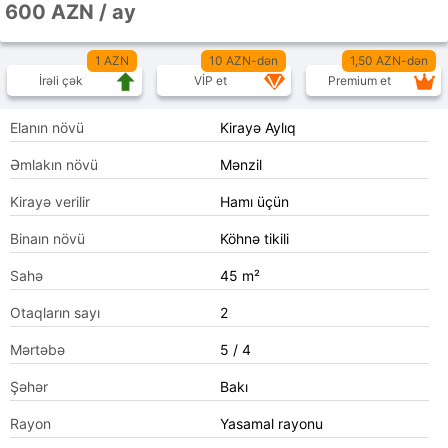
600 AZN / ay
1 AZN
10 AZN-dən
1,50 AZN-dən
İrəli çək
VİP et
Premium et
Elanın növü
Kirayə Aylıq
Əmlakın növü
Mənzil
Kirayə verilir
Hamı üçün
Binaın növü
Köhnə tikili
Sahə
45 m²
Otaqların sayı
2
Mərtəbə
5 / 4
Şəhər
Bakı
Rayon
Yasamal rayonu