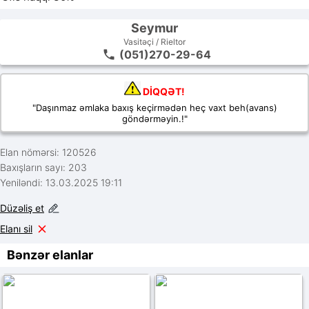
Seymur
Vasitəçi / Rieltor
(051)270-29-64
DİQQƏT!
"Daşınmaz əmlaka baxış keçirmədən heç vaxt beh(avans)
göndərməyin.!"
Elan nömərsi: 120526
Baxışların sayı: 203
Yeniləndi: 13.03.2025 19:11
Düzəliş et
Elanı sil
Bənzər elanlar