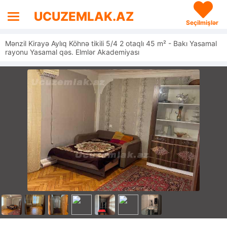
UCUZEMLAK.AZ
Seçilmişlər
Mənzil Kirayə Aylıq Köhnə tikili 5/4 2 otaqlı 45 m² - Bakı Yasamal
rayonu Yasamal qəs. Elmlər Akademiyası