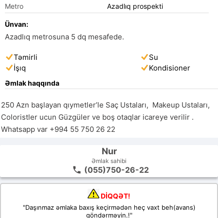
Metro
Azadlıq prospekti
Ünvan:
Azadlıq metrosuna 5 dq mesafede.
Təmirli
Su
İşıq
Kondisioner
Əmlak haqqında
250 Azn başlayan qıymetler’le Saç Ustaları,  Makeup Ustaları,  
Coloristler ucun Güzgüler ve boş otaqlar icareye verilir . 
Whatsapp var +994 55 750 26 22
Nur
Əmlak sahibi
(055)750-26-22
DİQQƏT!
"Daşınmaz əmlaka baxış keçirmədən heç vaxt beh(avans)
göndərməyin.!"