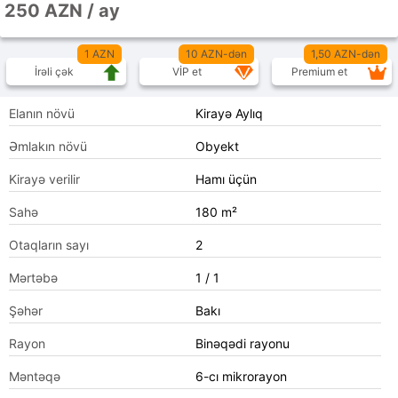
250 AZN / ay
1 AZN
10 AZN-dən
1,50 AZN-dən
İrəli çək
VİP et
Premium et
Elanın növü
Kirayə Aylıq
Əmlakın növü
Obyekt
Kirayə verilir
Hamı üçün
Sahə
180 m²
Otaqların sayı
2
Mərtəbə
1 / 1
Şəhər
Bakı
Rayon
Binəqədi rayonu
Məntəqə
6-cı mikrorayon