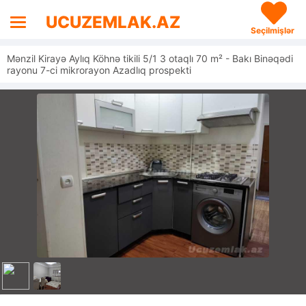
UCUZEMLAK.AZ
Seçilmişlər
Mənzil Kirayə Aylıq Köhnə tikili 5/1 3 otaqlı 70 m² - Bakı Binəqədi
rayonu 7-ci mikrorayon Azadlıq prospekti