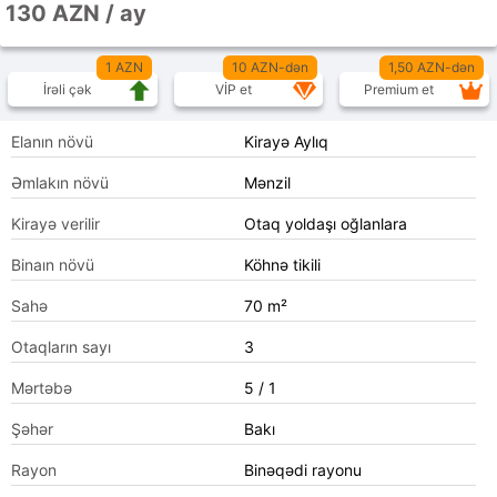
130 AZN / ay
1 AZN
10 AZN-dən
1,50 AZN-dən
İrəli çək
VİP et
Premium et
Elanın növü
Kirayə Aylıq
Əmlakın növü
Mənzil
Kirayə verilir
Otaq yoldaşı oğlanlara
Binaın növü
Köhnə tikili
Sahə
70 m²
Otaqların sayı
3
Mərtəbə
5 / 1
Şəhər
Bakı
Rayon
Binəqədi rayonu