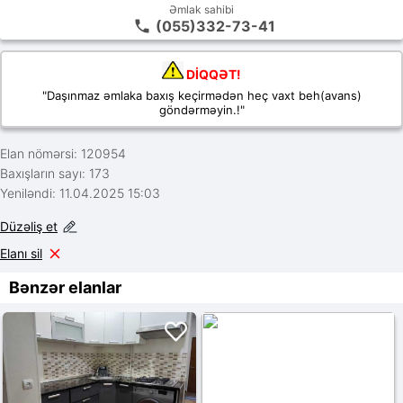
Əmlak sahibi
(055)332-73-41
DİQQƏT!
"Daşınmaz əmlaka baxış keçirmədən heç vaxt beh(avans)
göndərməyin.!"
Elan nömərsi: 120954
Baxışların sayı: 173
Yeniləndi: 11.04.2025 15:03
Düzəliş et
Elanı sil
Bənzər elanlar