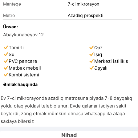
Məntəqə
7-ci mikrorayon
Metro
Azadlıq prospekti
Ünvan:
Abaykunabeyov 12
Təmirli
Qaz
Su
İşıq
PVC pəncərə
Mərkəzi istilik s
Mətbəx mebeli
Əşyalı
Kombi sistemi
Əmlak haqqında
Ev 7-ci mikrorayonda azadlıq metrosuna piyada 7-8 deyqalıq 
yoldu otaq yoldasi teleb olunur. Evde qalanar isdiyen sakit 
beylerdi, zəng etmək mümkün olmasa whatsapp ilə əlaqə 
saxlaya bilərsiz
Nihad