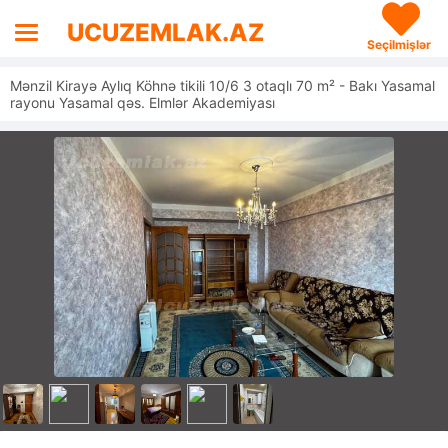
UCUZEMLAK.AZ
Seçilmişlər
Mənzil Kirayə Aylıq Köhnə tikili 10/6 3 otaqlı 70 m² - Bakı Yasamal
rayonu Yasamal qəs. Elmlər Akademiyası