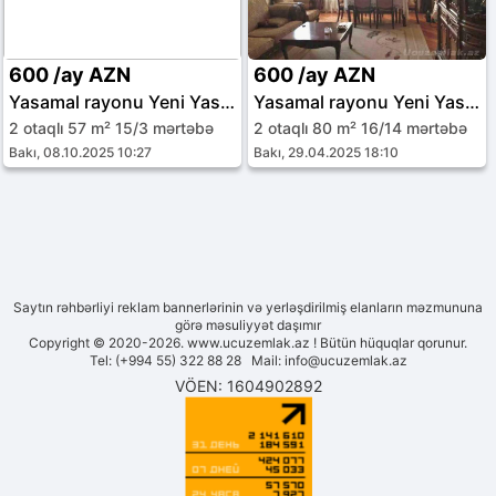
600 /ay AZN
600 /ay AZN
Yasamal rayonu Yeni Yasamal qəs.
Yasamal rayonu Yeni Yasamal qəs.
2 otaqlı 57 m² 15/3 mərtəbə
2 otaqlı 80 m² 16/14 mərtəbə
Bakı, 08.10.2025 10:27
Bakı, 29.04.2025 18:10
Saytın rəhbərliyi reklam bannerlərinin və yerləşdirilmiş elanların məzmununa
görə məsuliyyət daşımır
Copyright © 2020-2026. www.ucuzemlak.az ! Bütün hüquqlar qorunur.
Tel: (+994 55) 322 88 28 Mail:
info@ucuzemlak.az
VÖEN: 1604902892