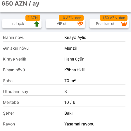
650 AZN / ay
1 AZN
10 AZN-dən
1,50 AZN-dən
İrəli çək
VİP et
Premium et
Elanın növü
Kirayə Aylıq
Əmlakın növü
Mənzil
Kirayə verilir
Hamı üçün
Binaın növü
Köhnə tikili
Sahə
70 m²
Otaqların sayı
3
Mərtəbə
10 / 6
Şəhər
Bakı
Rayon
Yasamal rayonu