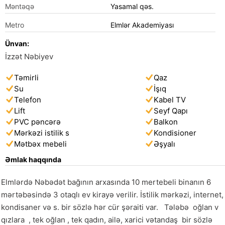
Məntəqə
Yasamal qəs.
Metro
Elmlər Akademiyası
Ünvan:
İzzət Nəbiyev
Təmirli
Qaz
Su
İşıq
Telefon
Kabel TV
Lift
Seyf Qapı
PVC pəncərə
Balkon
Mərkəzi istilik s
Kondisioner
Mətbəx mebeli
Əşyalı
Əmlak haqqında
Elmlərdə Nəbədət bağının arxasında 10 mertebeli binanın 6 
mərtəbəsində 3 otaqlı ev kirayə verilir. İstilik mərkəzi, internet, 
kondisaner və s. bir sözlə hər cür şəraiti var.   Tələbə  oğlan v 
qızlara  , tek oğlan , tek qadın, ailə, xarici vətandaş  bir sözlə 