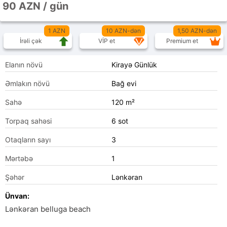
90 AZN / gün
1 AZN
10 AZN-dən
1,50 AZN-dən
İrəli çək
VİP et
Premium et
Elanın növü
Kirayə Günlük
Əmlakın növü
Bağ evi
Sahə
120 m²
Torpaq sahəsi
6 sot
Otaqların sayı
3
Mərtəbə
1
Şəhər
Lənkəran
Ünvan:
Lənkəran belluga beach