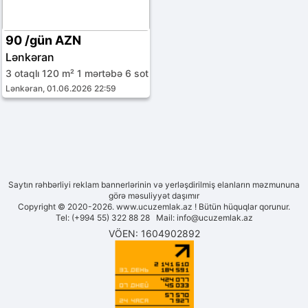
90 /gün AZN
Lənkəran
3 otaqlı 120 m² 1 mərtəbə 6 sot
Lənkəran, 01.06.2026 22:59
Saytın rəhbərliyi reklam bannerlərinin və yerləşdirilmiş elanların məzmununa
görə məsuliyyət daşımır
Copyright © 2020-2026. www.ucuzemlak.az ! Bütün hüquqlar qorunur.
Tel: (+994 55) 322 88 28 Mail:
info@ucuzemlak.az
VÖEN: 1604902892