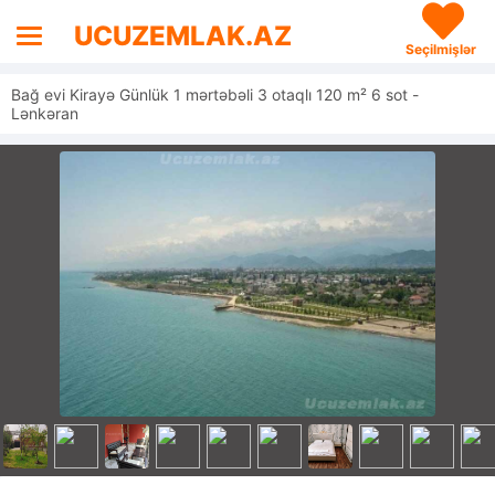
UCUZEMLAK.AZ
Seçilmişlər
Bağ evi Kirayə Günlük 1 mərtəbəli 3 otaqlı 120 m² 6 sot -
Lənkəran