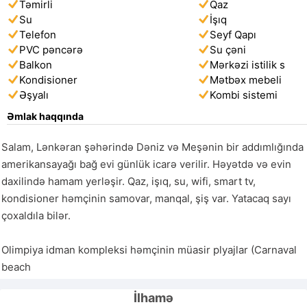
Təmirli
Qaz
Su
İşıq
Telefon
Seyf Qapı
PVC pəncərə
Su çəni
Balkon
Mərkəzi istilik s
Kondisioner
Mətbəx mebeli
Əşyalı
Kombi sistemi
Əmlak haqqında
Salam, Lənkəran şəhərində Dəniz və Meşənin bir addımlığında 
amerikansayağı bağ evi günlük icarə verilir. Həyətdə və evin 
daxilində hamam yerləşir. Qaz, işıq, su, wifi, smart tv, 
kondisioner həmçinin samovar, manqal, şiş var. Yatacaq sayı 
çoxaldıla bilər.  

Olimpiya idman kompleksi həmçinin müasir plyajlar (Carnaval 
beach 
İlhamə