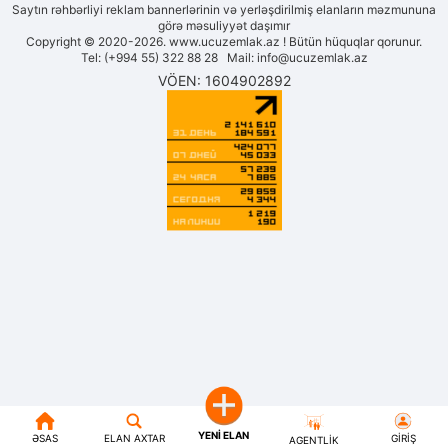
Saytın rəhbərliyi reklam bannerlərinin və yerləşdirilmiş elanların məzmununa
görə məsuliyyət daşımır
Copyright © 2020-2026. www.ucuzemlak.az ! Bütün hüquqlar qorunur.
Tel: (+994 55) 322 88 28 Mail:
info@ucuzemlak.az
VÖEN: 1604902892
YENI ELAN
ƏSAS
ELAN AXTAR
GIRIŞ
AGENTLIK