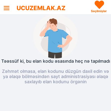
UCUZEMLAK.AZ
Seçilmişlər
Təəssüf ki, bu elan kodu əsasında heç nə tapılmadı
Zəhmət olmasa, elan kodunu düzgün daxil edin və
ya əlaqə bölməsindən sayt administrasiyası əlaqə
saxlayıb elan kodunu örgənin