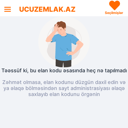
UCUZEMLAK.AZ
Seçilmişlər
Təəssüf ki, bu elan kodu əsasında heç nə tapılmadı
Zəhmət olmasa, elan kodunu düzgün daxil edin və
ya əlaqə bölməsindən sayt administrasiyası əlaqə
saxlayıb elan kodunu örgənin