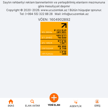
Saytın rəhbərliyi reklam bannerlərinin və yerləşdirilmiş elanların məzmununa
görə məsuliyyət daşımır
Copyright © 2020-2026. www.ucuzemlak.az ! Bütün hüquqlar qorunur.
Tel: (+994 55) 322 88 28 Mail:
info@ucuzemlak.az
VÖEN: 1604902892
YENI ELAN
ƏSAS
ELAN AXTAR
GIRIŞ
AGENTLIK