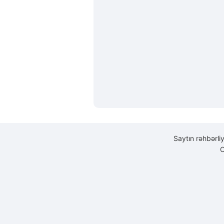
Saytın rəhbərli
C