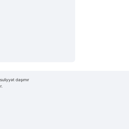
suliyyət daşımır
r.