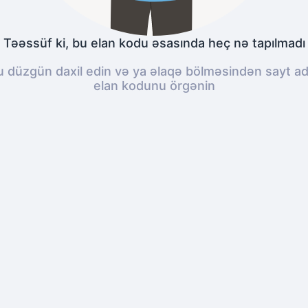
Təəssüf ki, bu elan kodu əsasında heç nə tapılmadı
düzgün daxil edin və ya əlaqə bölməsindən sayt adm
elan kodunu örgənin