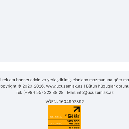
yi reklam bannerlərinin və yerləşdirilmiş elanların məzmununa görə mə
opyright © 2020-2026. www.ucuzemlak.az ! Bütün hüquqlar qorunu
Tel: (+994 55) 322 88 28 Mail:
info@ucuzemlak.az
VÖEN: 1604902892