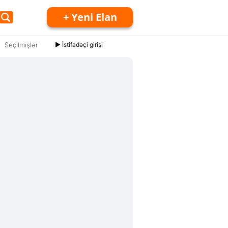
+ Yeni Elan
Seçilmişlər
► İstifadəçi girişi