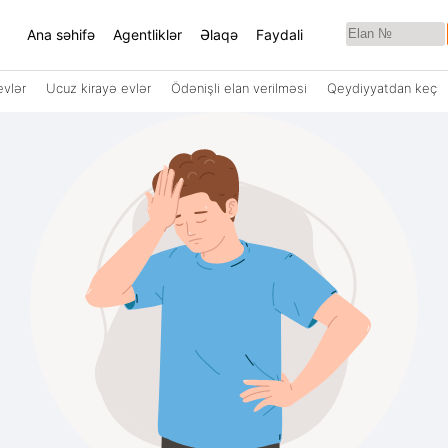
Ana səhifə
Agentliklər
Əlaqə
Faydali
evlər
Ucuz kirayə evlər
Ödənişli elan verilməsi
Qeydiyyatdan keç