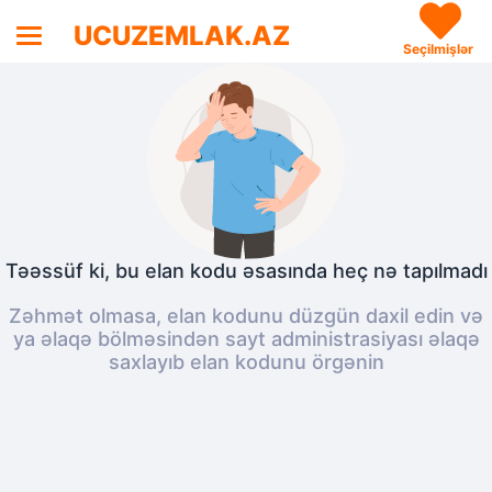
UCUZEMLAK.AZ
Seçilmişlər
Təəssüf ki, bu elan kodu əsasında heç nə tapılmadı
Zəhmət olmasa, elan kodunu düzgün daxil edin və
ya əlaqə bölməsindən sayt administrasiyası əlaqə
saxlayıb elan kodunu örgənin