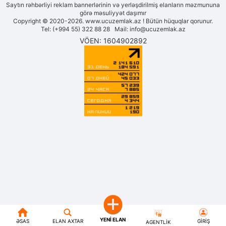
Saytın rəhbərliyi reklam bannerlərinin və yerləşdirilmiş elanların məzmununa
görə məsuliyyət daşımır
Copyright © 2020-2026. www.ucuzemlak.az ! Bütün hüquqlar qorunur.
Tel: (+994 55) 322 88 28 Mail:
info@ucuzemlak.az
VÖEN: 1604902892
YENI ELAN
ƏSAS
ELAN AXTAR
GIRIŞ
AGENTLIK