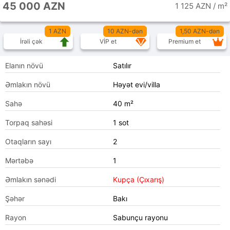
45 000 AZN
1 125 AZN / m²
1 AZN
10 AZN-dən
1,50 AZN-dən
İrəli çək
VİP et
Premium et
Elanın növü
Satılır
Əmlakın növü
Həyət evi/villa
Sahə
40 m²
Torpaq sahəsi
1 sot
Otaqların sayı
2
Mərtəbə
1
Əmlakın sənədi
Kupça (Çıxarış)
Şəhər
Bakı
Rayon
Sabunçu rayonu