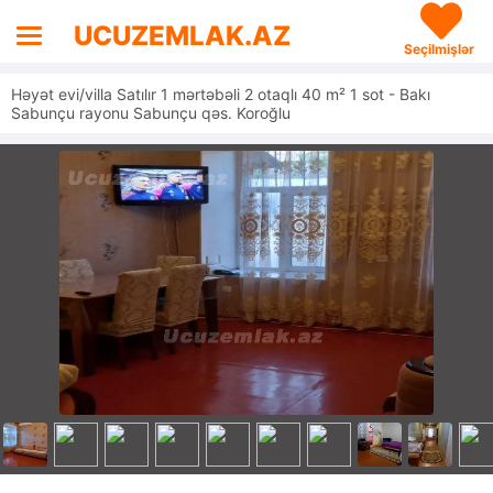
UCUZEMLAK.AZ
Seçilmişlər
Həyət evi/villa Satılır 1 mərtəbəli 2 otaqlı 40 m² 1 sot - Bakı
Sabunçu rayonu Sabunçu qəs. Koroğlu