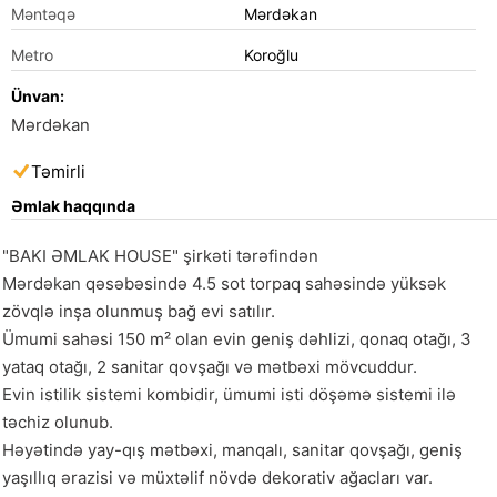
Məntəqə
Mərdəkan
Metro
Koroğlu
Ünvan:
Mərdəkan
Təmirli
Əmlak haqqında
"BAKI ƏMLAK HOUSE" şirkəti tərəfindən

Mərdəkan qəsəbəsində 4.5 sot torpaq sahəsində yüksək 
zövqlə inşa olunmuş bağ evi satılır.

Ümumi sahəsi 150 m² olan evin geniş dəhlizi, qonaq otağı, 3 
yataq otağı, 2 sanitar qovşağı və mətbəxi mövcuddur.

Evin istilik sistemi kombidir, ümumi isti döşəmə sistemi ilə 
təchiz olunub.

Həyətində yay-qış mətbəxi, manqalı, sanitar qovşağı, geniş 
yaşıllıq ərazisi və müxtəlif növdə dekorativ ağacları var.
