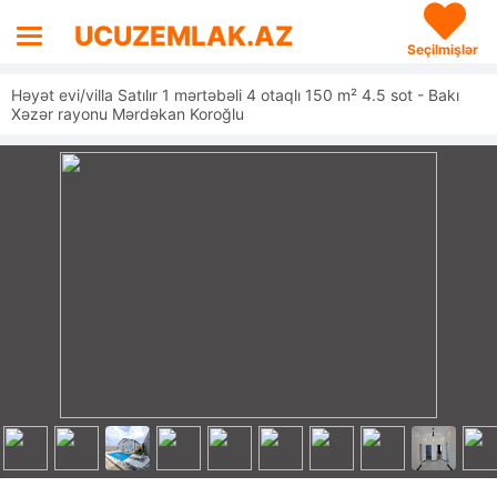
UCUZEMLAK.AZ
Seçilmişlər
Həyət evi/villa Satılır 1 mərtəbəli 4 otaqlı 150 m² 4.5 sot - Bakı
Xəzər rayonu Mərdəkan Koroğlu