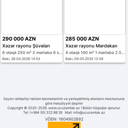
290 000 AZN
285 000 AZN
Xəzər rayonu Şüvəlan
Xəzər rayonu Mərdəkan
6 otaqlı 250 m² 2 mərtəbə 6 sot
4 otaqlı 100 m² 1 mərtəbə 2.5 sot
Bakı, 28.04.2026 14:53
Bakı, 09.05.2025 13:38
Saytın rəhbərliyi reklam bannerlərinin və yerləşdirilmiş elanların məzmununa
görə məsuliyyət daşımır
Copyright © 2020-2026. www.ucuzemlak.az ! Bütün hüquqlar qorunur.
Tel: (+994 55) 322 88 28 Mail:
info@ucuzemlak.az
VÖEN: 1604902892