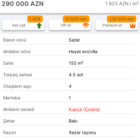
290 000 AZN
1 933 AZN / m²
1 AZN
10 AZN-dən
1,50 AZN-dən
İrəli çək
VİP et
Premium et
Elanın növü
Satılır
Əmlakın növü
Həyət evi/villa
Sahə
150 m²
Torpaq sahəsi
4.5 sot
Otaqların sayı
4
Mərtəbə
1
Əmlakın sənədi
Kupça (Çıxarış)
Şəhər
Bakı
Rayon
Xəzər rayonu