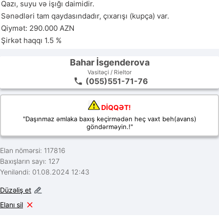
Qazı, suyu və işığı daimidir.

Sənədləri tam qaydasındadır, çıxarışı (kupça) var.

Qiymət: 290.000 AZN

Şirkət haqqı 1.5 %
Bahar İsgenderova
Vasitəçi / Rieltor
(055)551-71-76
DİQQƏT!
"Daşınmaz əmlaka baxış keçirmədən heç vaxt beh(avans)
göndərməyin.!"
Elan nömərsi: 117816
Baxışların sayı: 127
Yeniləndi: 01.08.2024 12:43
Düzəliş et
Elanı sil