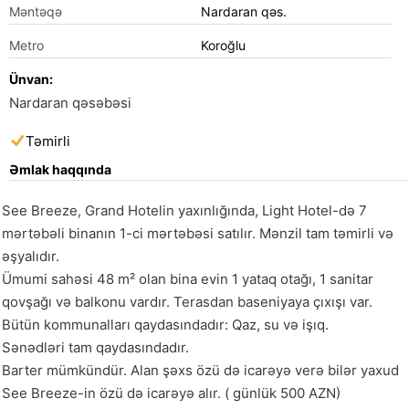
Məntəqə
Nardaran qəs.
Metro
Koroğlu
Ünvan:
Nardaran qəsəbəsi
Təmirli
Əmlak haqqında
See Breeze, Grand Hotelin yaxınlığında, Light Hotel-də 7 
mərtəbəli binanın 1-ci mərtəbəsi satılır. Mənzil tam təmirli və 
əşyalıdır.

Ümumi sahəsi 48 m² olan bina evin 1 yataq otağı, 1 sanitar 
qovşağı və balkonu vardır. Terasdan baseniyaya çıxışı var.

Bütün kommunalları qaydasındadır: Qaz, su və işıq.

Sənədləri tam qaydasındadır.

Barter mümkündür. Alan şəxs özü də icarəyə verə bilər yaxud 
See Breeze-in özü də icarəyə alır. ( günlük 500 AZN)
