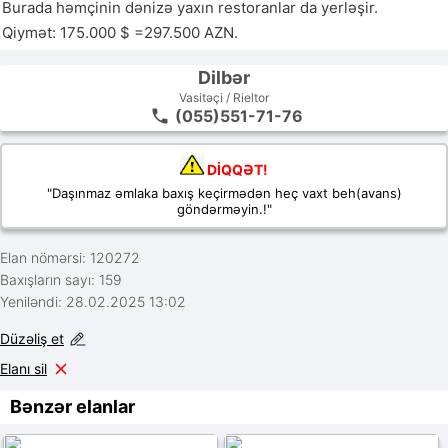
Burada həmçinin dənizə yaxın restoranlar da yerləşir.

Qiymət: 175.000 $ =297.500 AZN.
Dilbər
Vasitəçi / Rieltor
(055)551-71-76
DİQQƏT!
"Daşınmaz əmlaka baxış keçirmədən heç vaxt beh(avans)
göndərməyin.!"
Elan nömərsi: 120272
Baxışların sayı: 159
Yeniləndi: 28.02.2025 13:02
Düzəliş et
Elanı sil
Bənzər elanlar