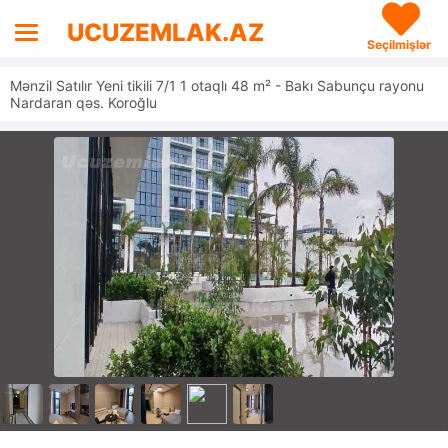
UCUZEMLAK.AZ
Seçilmişlər
Mənzil Satılır Yeni tikili 7/1 1 otaqlı 48 m² - Bakı Sabunçu rayonu
Nardaran qəs. Koroğlu