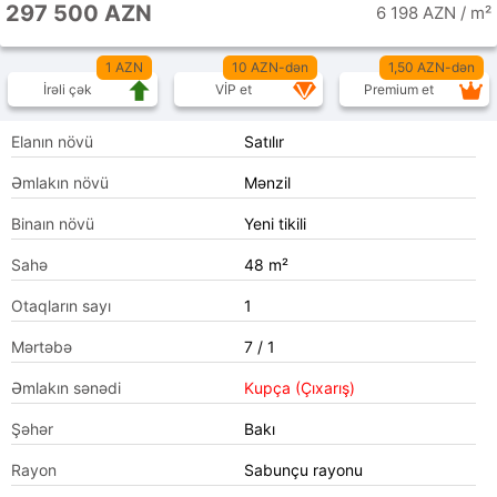
297 500 AZN
6 198 AZN / m²
1 AZN
10 AZN-dən
1,50 AZN-dən
İrəli çək
VİP et
Premium et
Elanın növü
Satılır
Əmlakın növü
Mənzil
Binaın növü
Yeni tikili
Sahə
48 m²
Otaqların sayı
1
Mərtəbə
7 / 1
Əmlakın sənədi
Kupça (Çıxarış)
Şəhər
Bakı
Rayon
Sabunçu rayonu