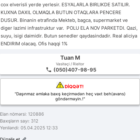
cox elverisli yerde yerlesir. ESYALARLA BIRLIKDE SATILIR. 
KUXNA DAXIL OLMAQLA BUTUN OTAQLARA PENCERE 
DUSUR. Binanin etrafinda Mekteb, bagca, supermarket ve 
diger lazimi infrastruktur var.  POLU ELA NOV PARKETDI. Qazi, 
suyu, isigi daimidir. Butun senedler qaydasindadir. Real aliciya 
ENDIRIM olacaq. Ofis haqqi 1%
Tuan M
Vasitəçi / Rieltor
(050)407-98-95
DİQQƏT!
"Daşınmaz əmlaka baxış keçirmədən heç vaxt beh(avans)
göndərməyin.!"
Elan nömərsi: 120886
Baxışların sayı: 312
Yeniləndi: 05.04.2025 12:33
Düzəliş et