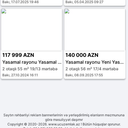
Bakı, 17.07.2025 19:46
Bakı, 05.04.2025 09:27
117 999 AZN
140 000 AZN
Yasamal rayonu Yasamal qəs.
Yasamal rayonu Yeni Yasamal qəs.
2 otaqlı 55 m² 19/13 mərtəbə
2 otaqlı 56 m² 17/4 mərtəbə
Bakı, 27.10.2024 16:11
Bakı, 08.09.2025 17:55
Saytın rəhbərliyi reklam bannerlərinin və yerləşdirilmiş elanların məzmununa
görə məsuliyyət daşımır
Copyright © 2020-2026. www.ucuzemlak.az ! Bütün hüquqlar qorunur.