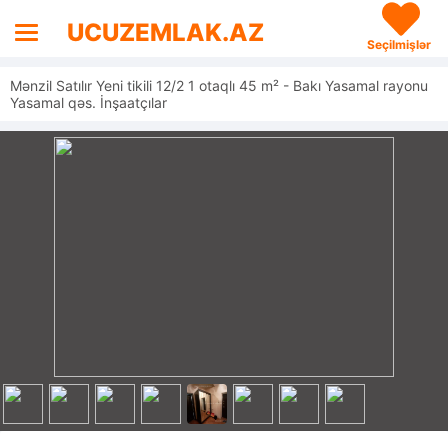
UCUZEMLAK.AZ
Seçilmişlər
Mənzil Satılır Yeni tikili 12/2 1 otaqlı 45 m² - Bakı Yasamal rayonu
Yasamal qəs. İnşaatçılar