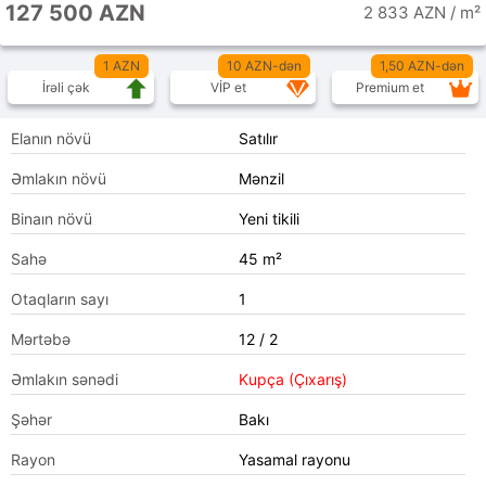
127 500 AZN
2 833 AZN / m²
1 AZN
10 AZN-dən
1,50 AZN-dən
İrəli çək
VİP et
Premium et
Elanın növü
Satılır
Əmlakın növü
Mənzil
Binaın növü
Yeni tikili
Sahə
45 m²
Otaqların sayı
1
Mərtəbə
12 / 2
Əmlakın sənədi
Kupça (Çıxarış)
Şəhər
Bakı
Rayon
Yasamal rayonu