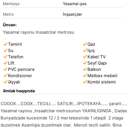
Məntəqə
Yasamal qəs.
Metro
İnşaatçılar
Ünvan:
Yasamal rayonu Insaatcilar metrosu
Təmirli
Qaz
Su
İşıq
Telefon
Kabel TV
Lift
Seyf Qapı
PVC pəncərə
Balkon
Kondisioner
Mətbəx mebeli
Əşyalı
Kombi sistemi
Əmlak haqqında
COOOX....COOX....TECILI..... SATILIR....IPOTEKAYA...... yararli.....

Yasamal rayonu ,Insaatcilar metrosunun YAXINLIGINDA , Dadas 
Bunyadzade kucesinde 12 / 2 mertebesinde 1 otaqdi  2 otaga 
duzelmek Asanliqla duzeltmek olar.  Menzil tecili satilir. Bina 