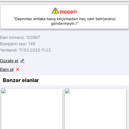
DİQQƏT!
"Daşınmaz əmlaka baxış keçirmədən heç vaxt beh(avans)
göndərməyin.!"
Elan nömərsi: 120597
Baxışların sayı: 149
Yeniləndi: 17.03.2025 11:22
Düzəliş et
Elanı sil
Bənzər elanlar