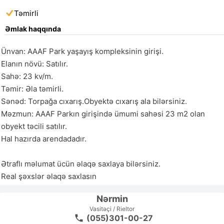
Təmirli
Əmlak haqqında
Ünvan: AAAF Park yaşayış kompleksinin girişi.

Elanın növü: Satılır.

Sahə: 23 kv/m.

Təmir: Əla təmirli.

Sənəd: Torpağa cıxarış.Obyektə cıxarış ala bilərsiniz.

Məzmun: AAAF Parkın girişində ümumi sahəsi 23 m2 olan 
obyekt təcili satılır.

Hal hazırda arendadadır.

Ətraflı məlumat ücün əlaqə saxlaya bilərsiniz.

Real şəxslər əlaqə saxlasın
Nərmin
Vasitəçi / Rieltor
(055)301-00-27