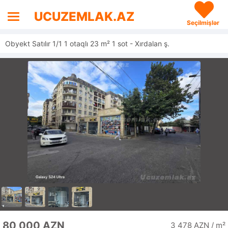
UCUZEMLAK.AZ
Seçilmişlər
Obyekt Satılır 1/1 1 otaqlı 23 m² 1 sot - Xırdalan ş.
80 000 AZN
3 478 AZN / m²