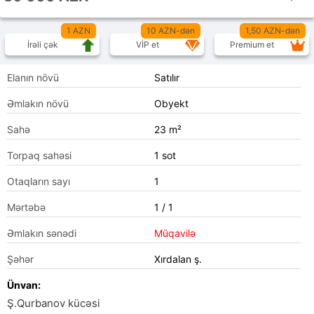
1 AZN
10 AZN-dən
1,50 AZN-dən
İrəli çək
VİP et
Premium et
Elanın növü
Satılır
Əmlakın növü
Obyekt
Sahə
23 m²
Torpaq sahəsi
1 sot
Otaqların sayı
1
Mərtəbə
1 / 1
Əmlakın sənədi
Müqavilə
Şəhər
Xırdalan ş.
Ünvan:
Ş.Qurbanov kücəsi