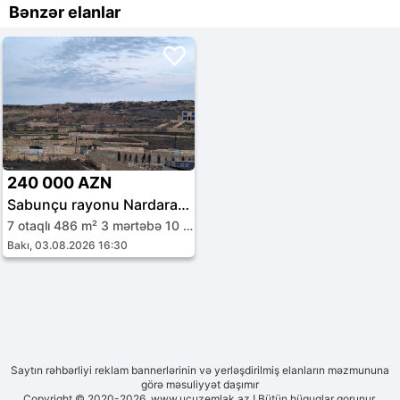
Bənzər elanlar
240 000 AZN
Sabunçu rayonu Nardaran qəs.
7 otaqlı 486 m² 3 mərtəbə 10 sot
Bakı, 03.08.2026 16:30
Saytın rəhbərliyi reklam bannerlərinin və yerləşdirilmiş elanların məzmununa
görə məsuliyyət daşımır
Copyright © 2020-2026. www.ucuzemlak.az ! Bütün hüquqlar qorunur.