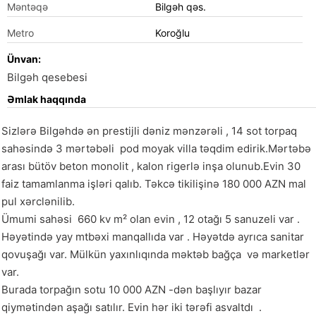
Məntəqə
Bilgəh qəs.
Metro
Koroğlu
Ünvan:
Bilgəh qesebesi
Əmlak haqqında
Sizlərə Bilgəhdə ən prestijli dəniz mənzərəli , 14 sot torpaq  
sahəsində 3 mərtəbəli  pod moyak villa təqdim edirik.Mərtəbə 
arası bütöv beton monolit , kalon rigerlə inşa olunub.Evin 30 
faiz tamamlanma işləri qalıb. Təkcə tikilişinə 180 000 AZN mal 
pul xərclənilib.

Ümumi sahəsi  660 kv m² olan evin , 12 otağı 5 sanuzeli var .    
Həyətində yay mtbəxi manqallıda var . Həyətdə ayrıca sanitar 
qovuşağı var. Mülkün yaxınlıqında məktəb bağça  və marketlər 
var.

Burada torpağın sotu 10 000 AZN -dən başlıyır bazar 
qiymətindən aşağı satılır. Evin hər iki tərəfi asvaltdı  .
