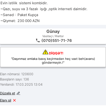
Evin istilik  sistemi kombidir.

~Qazı, suyu və 3 fazalı  işığı ,optik interneti daimidir.                                                                                                                     

~Sənəd :  Paket Kupça 

~Qiymət:  230 000 AZN
Günay
Vasitəçi / Rieltor
(070)551-71-76
DİQQƏT!
"Daşınmaz əmlaka baxış keçirmədən heç vaxt beh(avans)
göndərməyin.!"
Elan nömərsi: 120600
Baxışların sayı: 136
Yeniləndi: 17.03.2025 13:04
Düzəliş et
Elanı sil