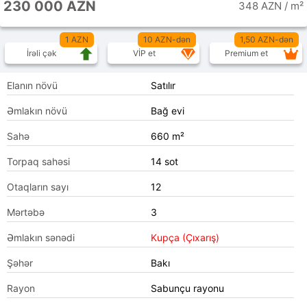
230 000 AZN
348 AZN / m²
1 AZN
10 AZN-dən
1,50 AZN-dən
İrəli çək
VİP et
Premium et
Elanın növü
Satılır
Əmlakın növü
Bağ evi
Sahə
660 m²
Torpaq sahəsi
14 sot
Otaqların sayı
12
Mərtəbə
3
Əmlakın sənədi
Kupça (Çıxarış)
Şəhər
Bakı
Rayon
Sabunçu rayonu