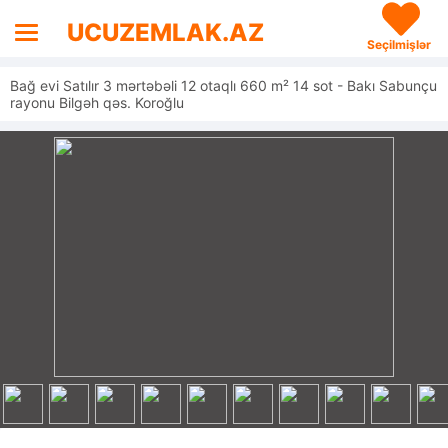
UCUZEMLAK.AZ
Seçilmişlər
Bağ evi Satılır 3 mərtəbəli 12 otaqlı 660 m² 14 sot - Bakı Sabunçu
rayonu Bilgəh qəs. Koroğlu