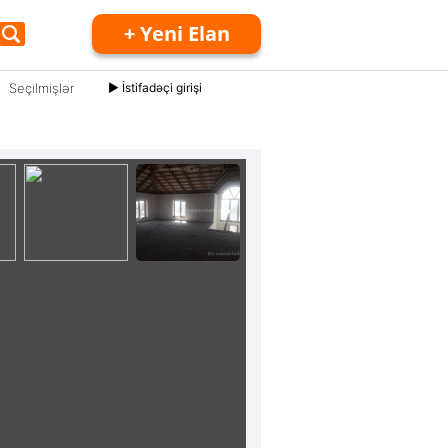
+ Yeni Elan
Seçilmişlər
► İstifadəçi girişi