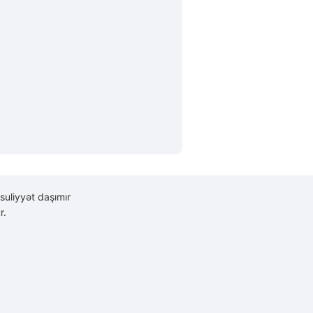
suliyyət daşımır
r.