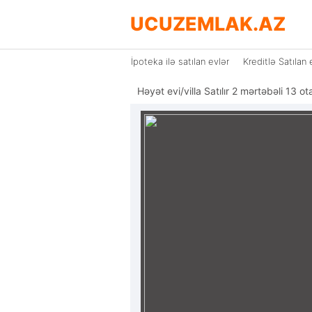
UCUZEMLAK.AZ
İpoteka ilə satılan evlər
Kreditlə Satılan 
Həyət evi/villa Satılır 2 mərtəbəli 13 