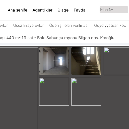
Ana səhifə
Agentliklər
Əlaqə
Faydali
evlər
Ucuz kirayə evlər
Ödənişli elan verilməsi
Qeydiyyatdan keç
otaqlı 440 m² 13 sot - Bakı Sabunçu rayonu Bilgəh qəs. Koroğlu