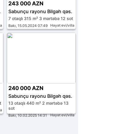
243 000 AZN
.
Sabunçu rayonu Bilgəh qəs.
7 otaqlı 315 m² 3 mərtəbə 12 sot
la
Həyət evi/villa
Bakı, 15.05.2024 07:49
240 000 AZN
Sabunçu rayonu Bilgəh qəs.
t
13 otaqlı 440 m² 2 mərtəbə 13
sot
la
Həyət evi/villa
Bakı, 10.02.2025 14:31