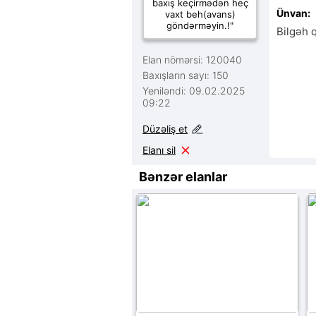
baxış keçirmədən heç
Ünvan:
vaxt beh(avans)
göndərməyin.!"
Bilgəh 
Elan nömərsi: 120040
Baxışların sayı: 150
Yeniləndi: 09.02.2025
09:22
Düzəliş et
Elanı sil
Bənzər elanlar