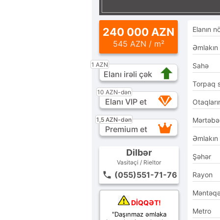
Elanın n
240 000 AZN
545 AZN / m²
Əmlakın
1 AZN
Sahə
Elanı irəli çək
Torpaq 
10 AZN-dən
Elanı VIP et
Otaqları
1,5 AZN-dən
Mərtəbə
Premium et
Əmlakın
Dilbər
Şəhər
Vasitəçi / Rieltor
(055)551-71-76
Rayon
Məntəq
DİQQƏT!
Metro
"Daşınmaz əmlaka