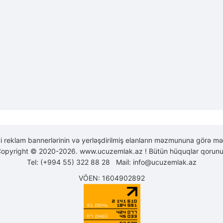
yi reklam bannerlərinin və yerləşdirilmiş elanların məzmununa görə mə
opyright © 2020-2026. www.ucuzemlak.az ! Bütün hüquqlar qorunu
Tel: (+994 55) 322 88 28 Mail:
info@ucuzemlak.az
VÖEN: 1604902892