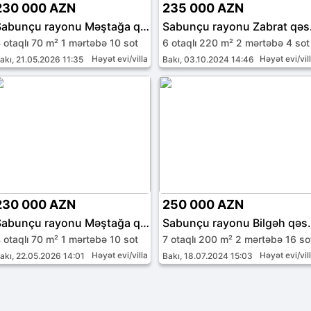
230 000 AZN
235 000 AZN
Sabunçu rayonu Məştağa qəs.
Sabunçu rayonu Zabrat qəs
 otaqlı 70 m² 1 mərtəbə 10 sot
6 otaqlı 220 m² 2 mərtəbə 4 sot
Həyət evi/villa
Həyət evi/vil
akı, 21.05.2026 11:35
Bakı, 03.10.2024 14:46
230 000 AZN
250 000 AZN
Sabunçu rayonu Məştağa qəs.
Sabunçu rayonu Bilgəh qəs.
 otaqlı 70 m² 1 mərtəbə 10 sot
7 otaqlı 200 m² 2 mərtəbə 16 so
Həyət evi/villa
Həyət evi/vil
akı, 22.05.2026 14:01
Bakı, 18.07.2024 15:03