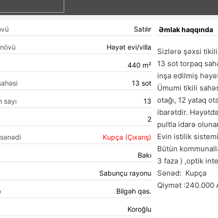
övü
Satılır
Əmlak haqqında
 növü
Həyət evi/villa
Sizlərə şəxsi tikili
13 sot torpaq sahə
440 m²
inşa edilmiş həyət 
sahəsi
13 sot
Ümumi tikili sahəs
otağı, 12 yataq ot
n sayı
13
ibarətdir. Həyətdə
2
pultla idarə oluna
Evin istilik sistem
 sənədi
Kupça (Çıxarış)
Bütün kommunalları
Bakı
3 faza ) ,optik inte
Sənəd:  Kupça 

Sabunçu rayonu
Qiymət :240.000
ə
Bilgəh qəs.
Koroğlu