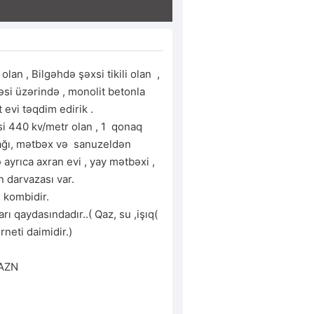
 olan , Bilgəhdə şəxsi tikili olan  , 
si üzərində , monolit betonla  
evi təqdim edirik . 

i 440 kv/metr olan , 1  qonaq 
ağı, mətbəx və  sanuzeldən  
 ayrıca axran evi , yay mətbəxi , 
n darvazası var.

i kombidir.

 qaydasındadır..( Qaz, su ,işıq( 
rneti daimidir.)

 AZN