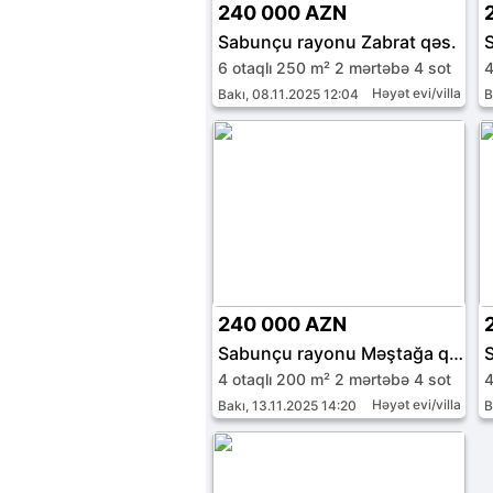
240 000 AZN
Sabunçu rayonu Zabrat qəs.
6 otaqlı 250 m² 2 mərtəbə 4 sot
4
Həyət evi/villa
Bakı, 08.11.2025 12:04
B
240 000 AZN
Sabunçu rayonu Məştağa qəs.
4 otaqlı 200 m² 2 mərtəbə 4 sot
4
Həyət evi/villa
Bakı, 13.11.2025 14:20
B