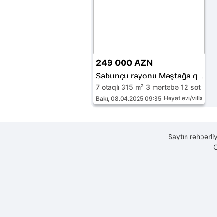
249 000 AZN
Sabunçu rayonu Məştağa qəs.
7 otaqlı 315 m² 3 mərtəbə 12 sot
Həyət evi/villa
Bakı, 08.04.2025 09:35
Saytın rəhbərli
C