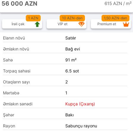
56 000 AZN
615 AZN / m²
1 AZN
10 AZN-dən
1,50 AZN-dən
İrəli çək
VİP et
Premium et
Elanın növü
Satılır
Əmlakın növü
Bağ evi
Sahə
91 m²
Torpaq sahəsi
6.5 sot
Otaqların sayı
2
Mərtəbə
1
Əmlakın sənədi
Kupça (Çıxarış)
Şəhər
Bakı
Rayon
Sabunçu rayonu