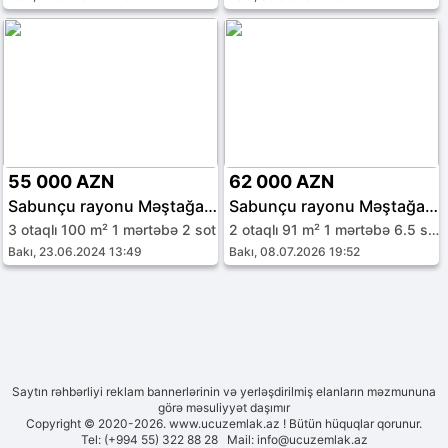
55 000 AZN
62 000 AZN
Sabunçu rayonu Məştağa qəs.
Sabunçu rayonu Məştağa qəs.
3 otaqlı 100 m² 1 mərtəbə 2 sot
2 otaqlı 91 m² 1 mərtəbə 6.5 sot
Bakı, 23.06.2024 13:49
Bakı, 08.07.2026 19:52
Saytın rəhbərliyi reklam bannerlərinin və yerləşdirilmiş elanların məzmununa
görə məsuliyyət daşımır
Copyright © 2020-2026. www.ucuzemlak.az ! Bütün hüquqlar qorunur.
Tel: (+994 55) 322 88 28 Mail:
info@ucuzemlak.az