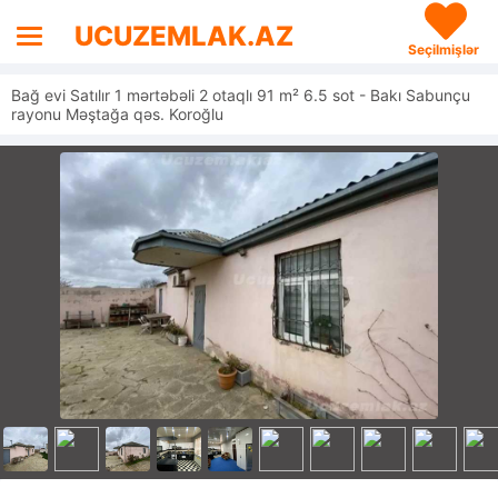
UCUZEMLAK.AZ
Seçilmişlər
Bağ evi Satılır 1 mərtəbəli 2 otaqlı 91 m² 6.5 sot - Bakı Sabunçu
rayonu Məştağa qəs. Koroğlu