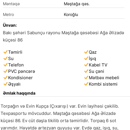
Məntəqə
Məştağa qəs.
Metro
Koroğlu
Ünvan:
Bakı şəhəri Sabunçu rayonu Maştağa qəsəbəsi Ağa Əlizadə
küçəsi 86
Təmirli
Qaz
Su
İşıq
Telefon
Kabel TV
PVC pəncərə
Su çəni
Kondisioner
Mətbəx mebeli
Əşyalı
Kombi sistemi
Əmlak haqqında
Torpağın və Evin Kupça (Çıxarışı) var. Evin layihəsi çəkilib. 
Texpasportu mövcuddur. Maştağa qəsəbəsi Ağa Əlizadə 
küçəsi 86. Ev cüt daşla tikilib orta təmirlidir. Torpaq 6 sot 
yarımdır. Həyətdə artezyan quyusu var. Evdə qaz, işıq, su, 