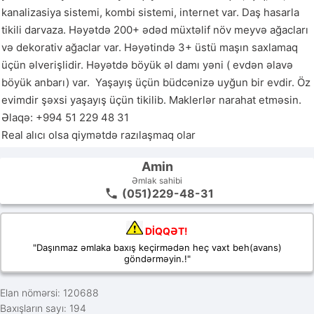
kanalizasiya sistemi, kombi sistemi, internet var. Daş hasarla 
tikili darvaza. Həyətdə 200+ ədəd müxtəlif növ meyvə ağacları 
və dekorativ ağaclar var. Həyətində 3+ üstü maşın saxlamaq 
üçün əlverişlidir. Həyətdə böyük əl damı yəni ( evdən əlavə 
böyük anbarı) var.  Yaşayış üçün büdcənizə uyğun bir evdir. Öz 
evimdir şəxsi yaşayış üçün tikilib. Maklerlər narahat etməsin. 
Əlaqə: +994 51 229 48 31

Real alıcı olsa qiymətdə razılaşmaq olar 
Amin
Əmlak sahibi
(051)229-48-31
DİQQƏT!
"Daşınmaz əmlaka baxış keçirmədən heç vaxt beh(avans)
göndərməyin.!"
Elan nömərsi: 120688
Baxışların sayı: 194