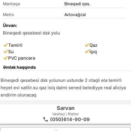
Məntəqə
Binəqədi qəs.
Metro
Avtovağzal
Ünvan:
Bineqedi qesebesi dsk yolu
Təmirli
Qaz
Su
İşıq
PVC pəncərə
Əmlak haqqında
Bineqedi qesebesi dsk yolunun ustunde 2 otaqli ela temirli 
heyet evi satilir.su qaz isiq daimi sened belediyye real aliciya 
endirim olunacaq
Sarvan
Vasitəçi / Rieltor
(050)614-90-09