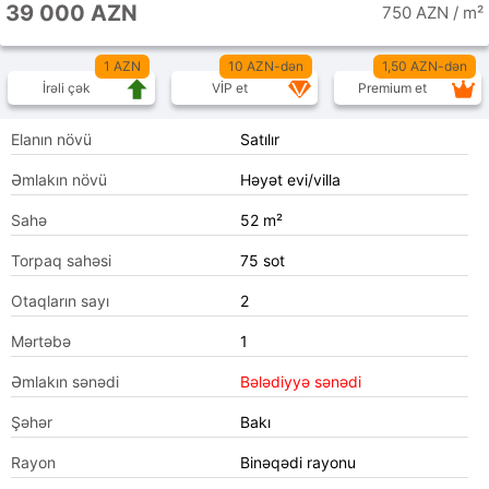
39 000 AZN
750 AZN / m²
1 AZN
10 AZN-dən
1,50 AZN-dən
İrəli çək
VİP et
Premium et
Elanın növü
Satılır
Əmlakın növü
Həyət evi/villa
Sahə
52 m²
Torpaq sahəsi
75 sot
Otaqların sayı
2
Mərtəbə
1
Əmlakın sənədi
Bələdiyyə sənədi
Şəhər
Bakı
Rayon
Binəqədi rayonu