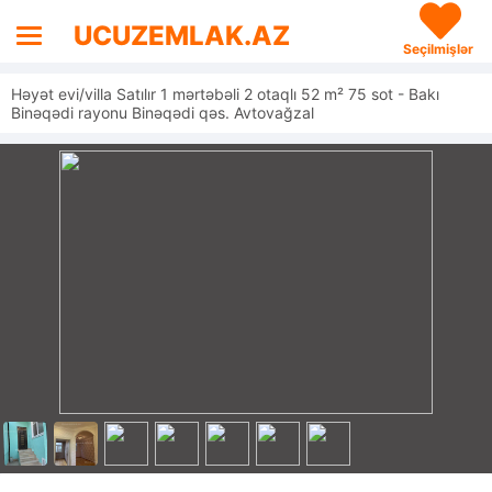
UCUZEMLAK.AZ
Seçilmişlər
Həyət evi/villa Satılır 1 mərtəbəli 2 otaqlı 52 m² 75 sot - Bakı
Binəqədi rayonu Binəqədi qəs. Avtovağzal