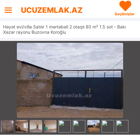
UCUZEMLAK.AZ
Seçilmişlər
Həyət evi/villa Satılır 1 mərtəbəli 2 otaqlı 80 m² 1.5 sot - Bakı
Xəzər rayonu Buzovna Koroğlu