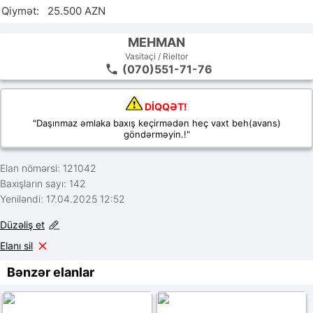
Qiymət:   25.500 AZN
MEHMAN
Vasitəçi / Rieltor
(070)551-71-76
DİQQƏT!
"Daşınmaz əmlaka baxış keçirmədən heç vaxt beh(avans)
göndərməyin.!"
Elan nömərsi: 121042
Baxışların sayı: 142
Yeniləndi: 17.04.2025 12:52
Düzəliş et
Elanı sil
Bənzər elanlar