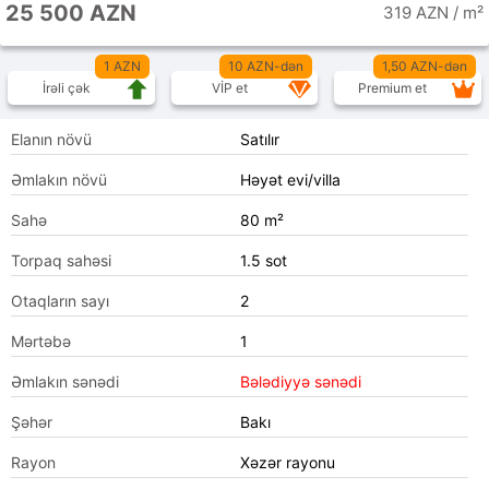
25 500 AZN
319 AZN / m²
1 AZN
10 AZN-dən
1,50 AZN-dən
İrəli çək
VİP et
Premium et
Elanın növü
Satılır
Əmlakın növü
Həyət evi/villa
Sahə
80 m²
Torpaq sahəsi
1.5 sot
Otaqların sayı
2
Mərtəbə
1
Əmlakın sənədi
Bələdiyyə sənədi
Şəhər
Bakı
Rayon
Xəzər rayonu