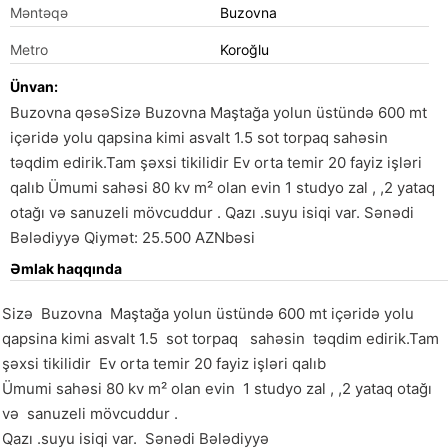
Məntəqə
Buzovna
Metro
Koroğlu
Ünvan:
Buzovna qəsəSizə Buzovna Maştağa yolun üstündə 600 mt
içəridə yolu qapsina kimi asvalt 1.5 sot torpaq sahəsin
təqdim edirik.Tam şəxsi tikilidir Ev orta temir 20 fayiz işləri
qalıb Ümumi sahəsi 80 kv m² olan evin 1 studyo zal , ,2 yataq
otağı və sanuzeli mövcuddur . Qazı .suyu isiqi var. Sənədi
Bələdiyyə Qiymət: 25.500 AZNbəsi
Əmlak haqqında
Sizə  Buzovna  Maştağa yolun üstündə 600 mt içəridə yolu 
qapsina kimi asvalt 1.5  sot torpaq   sahəsin  təqdim edirik.Tam 
şəxsi tikilidir  Ev orta temir 20 fayiz işləri qalıb  

Ümumi sahəsi 80 kv m² olan evin  1 studyo zal , ,2 yataq otağı 
və  sanuzeli mövcuddur .                                                                                                                 

Qazı .suyu isiqi var.  Sənədi Bələdiyyə
