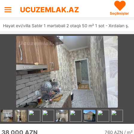
UCUZEMLAK.AZ
Seçilmişlər
Həyət evi/villa Satılır 1 mərtəbəli 2 otaqlı 50 m² 1 sot - Xırdalan ş.
38 000 AZN
760 AZN / m²