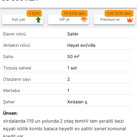
1 AZN
10 AZN-dən
1,50 AZN-dən
İrəli çək
VİP et
Premium et
Elanın növü
Satılır
Əmlakın növü
Həyət evi/villa
Sahə
50 m²
Torpaq sahəsi
1 sot
Otaqların sayı
2
Mərtəbə
1
Şəhər
Xırdalan ş.
Ünvan:
xirdalanda 119 un yolunda 2 otaq temirli tam şeraitli bezi
eşyali istilik kombi balaca heyetli ev satilir senet komunal
kredit var