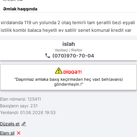
Əmlak haqqında
xirdalanda 119 un yolunda 2 otaq temirli tam şeraitli bezi eşyali 
istilik kombi balaca heyetli ev satilir senet komunal kredit var 
islah
Vasitəçi / Rieltor
(070)970-70-04
DİQQƏT!
"Daşınmaz əmlaka baxış keçirmədən heç vaxt beh(avans)
göndərməyin.!"
Elan nömərsi: 125411
Baxışların sayı: 231
Yeniləndi: 01.06.2026 19:53
Düzəliş et
Elanı sil