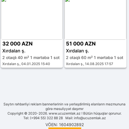
32 000 AZN
51 000 AZN
Xırdalan ş.
Xırdalan ş.
2 otaqlı 40 m² 1 mərtəbə 1 sot
2 otaqlı 60 m² 1 mərtəbə 1 sot
Xırdalan ş., 04.01.2025 15:40
Xırdalan ş., 14.08.2025 17:57
Saytın rəhbərliyi reklam bannerlərinin və yerləşdirilmiş elanların məzmununa
görə məsuliyyət daşımır
Copyright © 2020-2026. www.ucuzemlak.az ! Bütün hüquqlar qorunur.
Tel: (+994 55) 322 88 28 Mail:
info@ucuzemlak.az
VÖEN: 1604902892