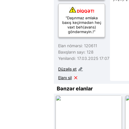
DİQQƏT!
"Daşınmaz əmlaka
baxış keçirmədən heç
vaxt beh(avans)
göndərməyin.!"
Elan nömərsi: 120611
Baxışların sayı: 128
Yeniləndi: 17.03.2025 17:07
Düzəliş et
Elanı sil
Bənzər elanlar