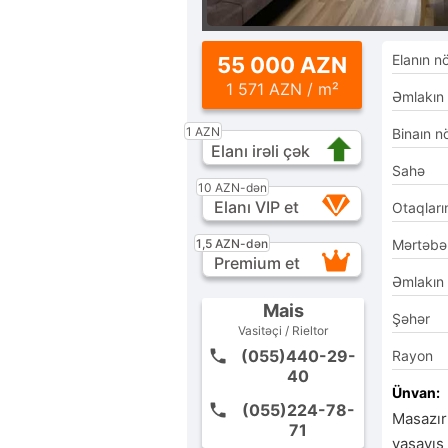
Elanın n
55 000 AZN
1 571 AZN / m²
Əmlakın
1 AZN
Binaın n
Elanı irəli çək
Sahə
10 AZN-dən
Elanı VIP et
Otaqları
1,5 AZN-dən
Mərtəbə
Premium et
Əmlakın
Mais
Şəhər
Vasitəçi / Rieltor
(055)440-29-
Rayon
40
Ünvan:
(055)224-78-
Masazır
71
yaşayış