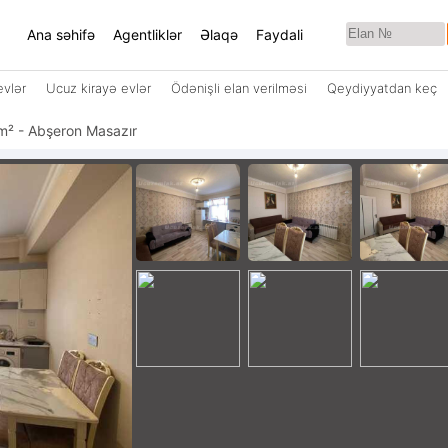
Ana səhifə
Agentliklər
Əlaqə
Faydali
evlər
Ucuz kirayə evlər
Ödənişli elan verilməsi
Qeydiyyatdan keç
35 m² - Abşeron Masazır