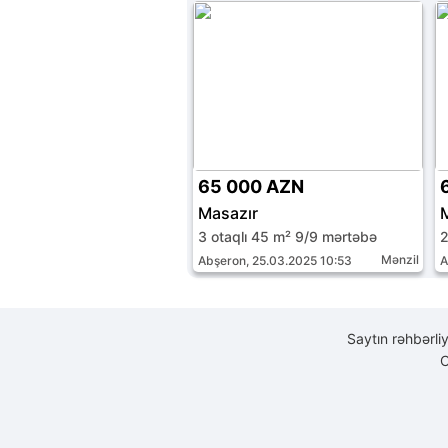
65 000 AZN
Masazır
3 otaqlı 45 m² 9/9 mərtəbə
2
Mənzil
Abşeron, 25.03.2025 10:53
A
Saytın rəhbərli
C