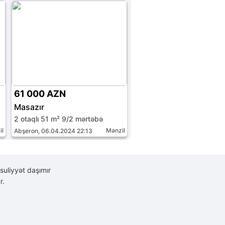
61 000 AZN
Masazır
2 otaqlı 51 m² 9/2 mərtəbə
il
Mənzil
Abşeron, 06.04.2024 22:13
suliyyət daşımır
r.