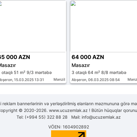
65 000 AZN
64 000 AZN
Masazır
Masazır
 otaqlı 51 m² 9/3 mərtəbə
3 otaqlı 64 m² 8/8 mərtəbə
Mənzil
Mənz
bşeron, 15.03.2025 13:31
Abşeron, 06.03.2025 08:54
yi reklam bannerlərinin və yerləşdirilmiş elanların məzmununa görə mə
opyright © 2020-2026. www.ucuzemlak.az ! Bütün hüquqlar qorunu
Tel: (+994 55) 322 88 28 Mail:
info@ucuzemlak.az
VÖEN: 1604902892