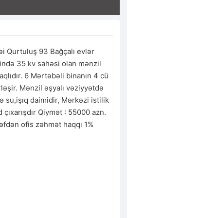
 Qurtuluş 93 Bağçalı evlər 
ndə 35 kv sahəsi olan mənzil 
taqlıdır. 6 Mərtəbəli binanın 4 cü 
əşir. Mənzil əşyalı vəziyyətdə 
 su,işıq daimidir, Mərkəzi istilik 
 çıxarışdır Qiymət : 55000 azn. 
əfdən ofis zəhmət haqqı 1% 