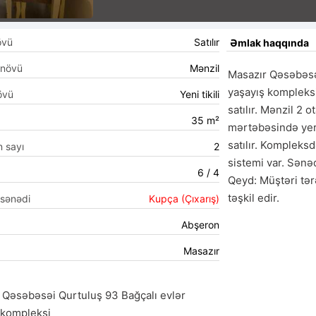
övü
Satılır
Əmlak haqqında
 növü
Mənzil
Masazır Qəsəbəsəi
yaşayış kompleksi
övü
Yeni tikili
satılır. Mənzil 2 o
35 m²
mərtəbəsində yerl
satılır. Kompleksdə
n sayı
2
sistemi var. Sənəd
6 / 4
Qeyd: Müştəri tər
təşkil edir. 
 sənədi
Kupça (Çıxarış)
Abşeron
Masazır
 Qəsəbəsəi Qurtuluş 93 Bağçalı evlər
 kompleksi