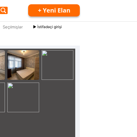
+ Yeni Elan
Seçilmişlər
► İstifadəçi girişi