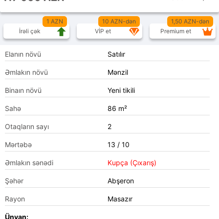
1 AZN
10 AZN-dən
1,50 AZN-dən
İrəli çək
VİP et
Premium et
Elanın növü
Satılır
Əmlakın növü
Mənzil
Binaın növü
Yeni tikili
Sahə
86 m²
Otaqların sayı
2
Mərtəbə
13 / 10
Əmlakın sənədi
Kupça (Çıxarış)
Şəhər
Abşeron
Rayon
Masazır
Ünvan: