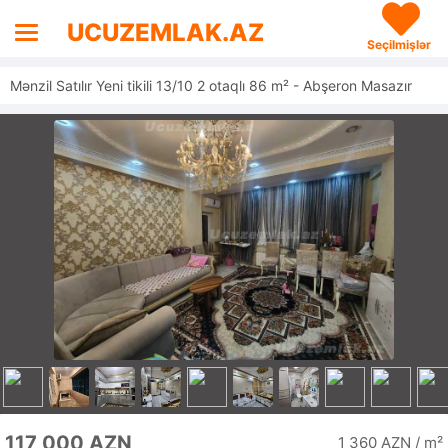
UCUZEMLAK.AZ
Seçilmişlər
Mənzil Satılır Yeni tikili 13/10 2 otaqlı 86 m² - Abşeron Masazır
117 000 AZN
1 360 AZN / m²