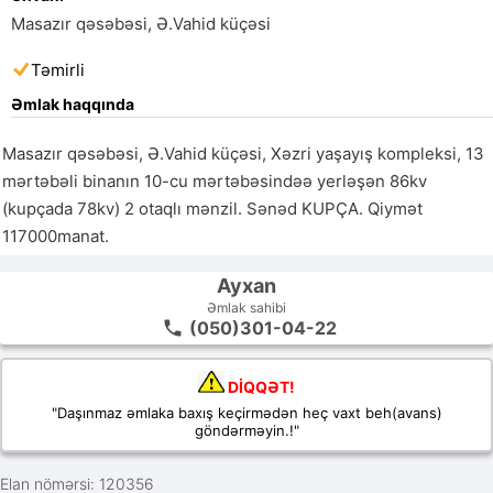
Masazır qəsəbəsi, Ə.Vahid küçəsi
Təmirli
Əmlak haqqında
Masazır qəsəbəsi, Ə.Vahid küçəsi, Xəzri yaşayış kompleksi, 13 
mərtəbəli binanın 10-cu mərtəbəsindəə yerləşən 86kv 
(kupçada 78kv) 2 otaqlı mənzil. Sənəd KUPÇA. Qiymət 
117000manat. 
Ayxan
Əmlak sahibi
(050)301-04-22
DİQQƏT!
"Daşınmaz əmlaka baxış keçirmədən heç vaxt beh(avans)
göndərməyin.!"
Elan nömərsi: 120356