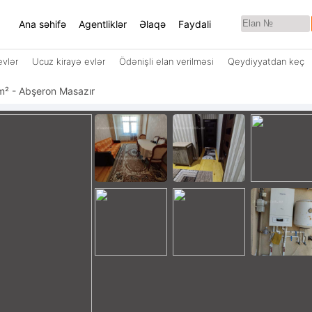
Ana səhifə
Agentliklər
Əlaqə
Faydali
evlər
Ucuz kirayə evlər
Ödənişli elan verilməsi
Qeydiyyatdan keç
42 m² - Abşeron Masazır