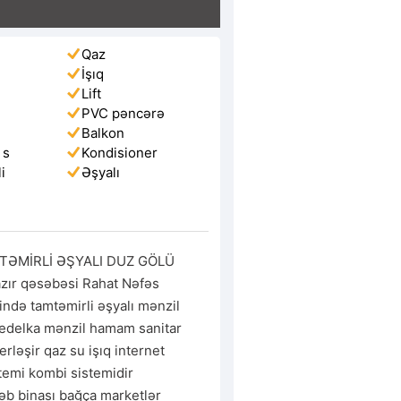
Qaz
İşıq
Lift
PVC pəncərə
Balkon
 s
Kondisioner
i
Əşyalı
i
MTƏMİRLİ ƏŞYALI DUZ GÖLÜ 
r qəsəbəsi Rahat Nəfəs 
ndə tamtəmirli əşyalı mənzil 
eredelka mənzil hamam sanitar 
ləşir qaz su işıq internet 
stemi kombi sistemidir 
əb binası bağça marketlər 