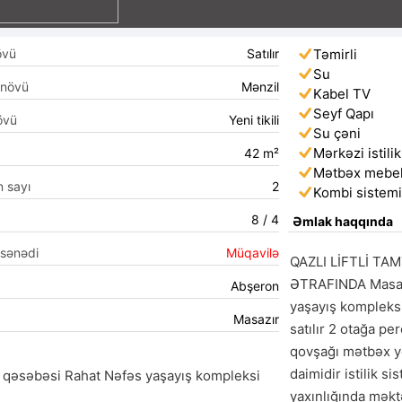
övü
Satılır
Təmirli
Su
 növü
Mənzil
Kabel TV
Seyf Qapı
övü
Yeni tikili
Su çəni
Mərkəzi istilik
42 m²
Mətbəx mebel
n sayı
2
Kombi sistem
8 / 4
Əmlak haqqında
 sənədi
Müqavilə
QAZLI LİFTLİ TA
ƏTRAFINDA Masazı
Abşeron
yaşayış kompleksi
Masazır
satılır 2 otağa p
qovşağı mətbəx yer
daimidir istilik si
 qəsəbəsi Rahat Nəfəs yaşayış kompleksi
yaxınlığında məkt