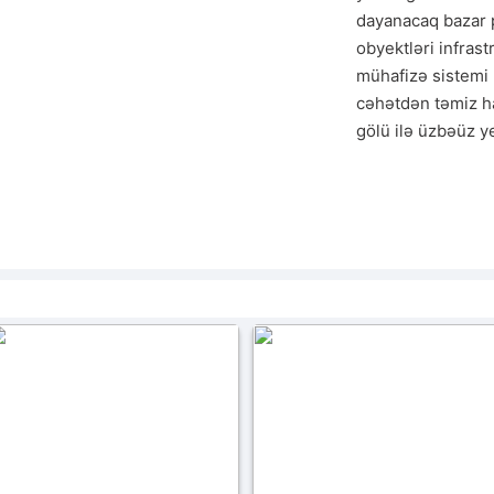
dayanacaq bazar p
obyektləri infrastr
mühafizə sistemi h
cəhətdən təmiz ha
gölü ilə üzbəüz ye