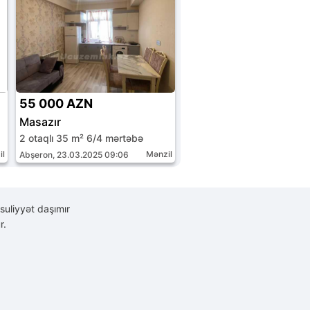
55 000 AZN
Masazır
2 otaqlı 35 m² 6/4 mərtəbə
il
Mənzil
Abşeron, 23.03.2025 09:06
suliyyət daşımır
r.