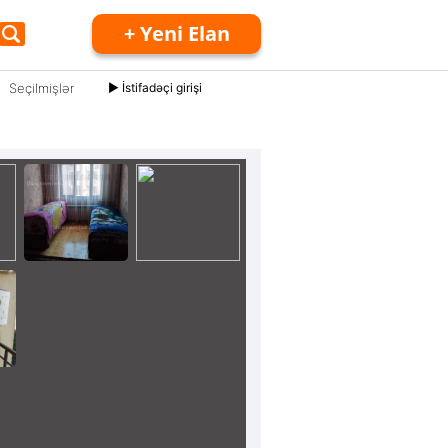
+ Yeni Elan
Seçilmişlər
► İstifadəçi girişi