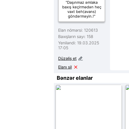
"Daşınmaz əmlaka
baxış keçirmədən heç
vaxt beh(avans)
göndərməyin.!"
Elan nömərsi: 120613
Baxışların sayı: 158
Yeniləndi: 19.03.2025
17:05
Düzəliş et
Elanı sil
Bənzər elanlar