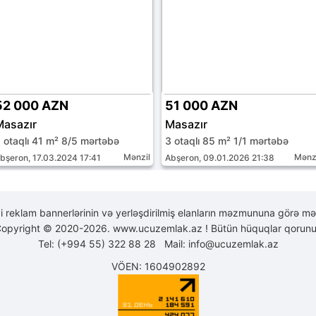
52 000 AZN
51 000 AZN
Masazır
Masazır
 otaqlı 41 m² 8/5 mərtəbə
3 otaqlı 85 m² 1/1 mərtəbə
Mənzil
Mənz
bşeron, 17.03.2024 17:41
Abşeron, 09.01.2026 21:38
yi reklam bannerlərinin və yerləşdirilmiş elanların məzmununa görə mə
opyright © 2020-2026. www.ucuzemlak.az ! Bütün hüquqlar qorunu
Tel: (+994 55) 322 88 28 Mail:
info@ucuzemlak.az
VÖEN: 1604902892