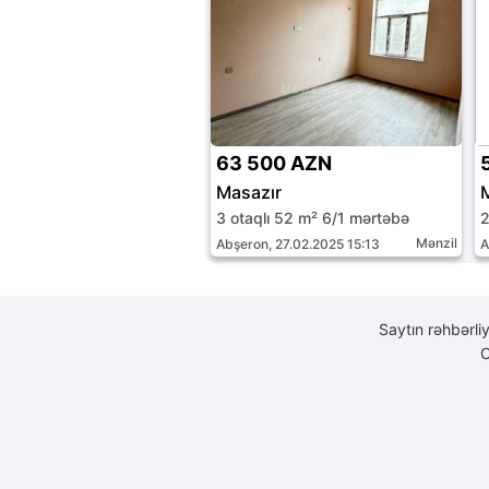
63 500 AZN
Masazır
3 otaqlı 52 m² 6/1 mərtəbə
2
Mənzil
Abşeron, 27.02.2025 15:13
A
Saytın rəhbərli
C