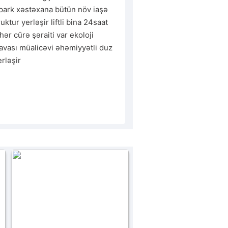
ark xəstəxana bütün növ iaşə 
uktur yerləşir liftli bina 24saat 
ər cürə şəraiti var ekoloji 
vası müalicəvi əhəmiyyətli duz 
rləşir 