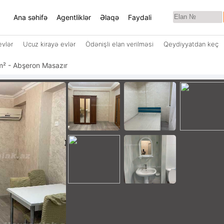
Ana səhifə
Agentliklər
Əlaqə
Faydali
evlər
Ucuz kirayə evlər
Ödənişli elan verilməsi
Qeydiyyatdan keç
35 m² - Abşeron Masazır