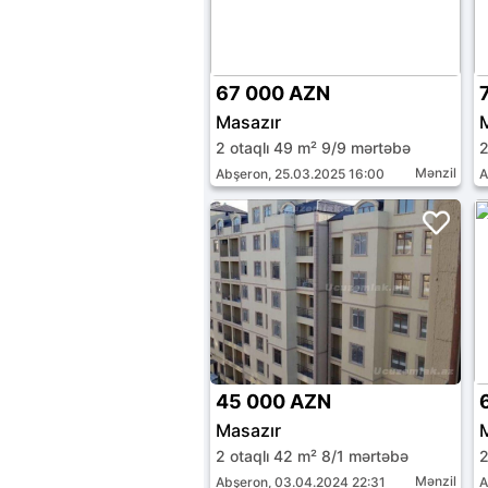
67 000 AZN
Masazır
2 otaqlı 49 m² 9/9 mərtəbə
2
Mənzil
Abşeron, 25.03.2025 16:00
A
45 000 AZN
Masazır
2 otaqlı 42 m² 8/1 mərtəbə
2
Mənzil
Abşeron, 03.04.2024 22:31
A