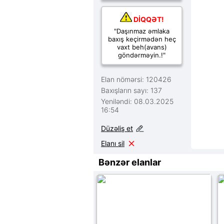
DİQQƏT!
"Daşınmaz əmlaka
baxış keçirmədən heç
vaxt beh(avans)
göndərməyin.!"
Elan nömərsi: 120426
Baxışların sayı: 137
Yeniləndi: 08.03.2025
16:54
Düzəliş et
Elanı sil
Bənzər elanlar