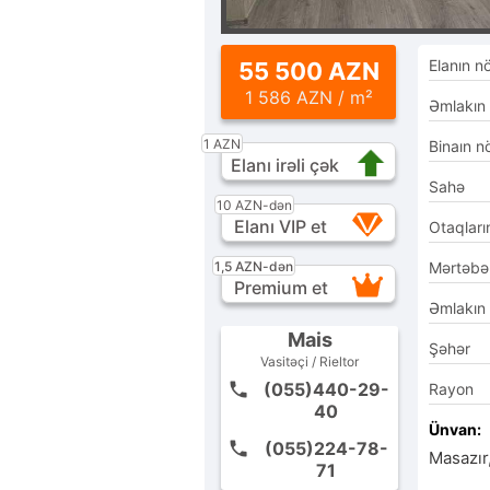
Elanın n
55 500 AZN
1 586 AZN / m²
Əmlakın
1 AZN
Binaın n
Elanı irəli çək
Sahə
10 AZN-dən
Elanı VIP et
Otaqları
1,5 AZN-dən
Mərtəbə
Premium et
Əmlakın
Mais
Şəhər
Vasitəçi / Rieltor
(055)440-29-
Rayon
40
Ünvan:
(055)224-78-
Masazır
71