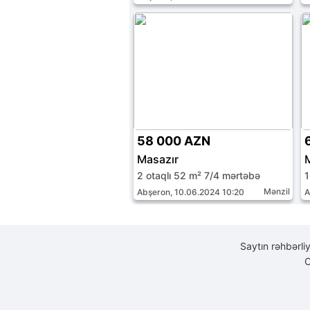
58 000 AZN
Masazır
2 otaqlı 52 m² 7/4 mərtəbə
1
Mənzil
Abşeron, 10.06.2024 10:20
A
Saytın rəhbərli
C