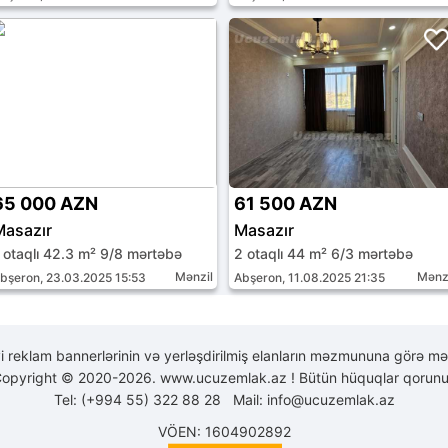
65 000 AZN
61 500 AZN
Masazır
Masazır
 otaqlı 42.3 m² 9/8 mərtəbə
2 otaqlı 44 m² 6/3 mərtəbə
Mənzil
Mənz
bşeron, 23.03.2025 15:53
Abşeron, 11.08.2025 21:35
yi reklam bannerlərinin və yerləşdirilmiş elanların məzmununa görə mə
opyright © 2020-2026. www.ucuzemlak.az ! Bütün hüquqlar qorunu
Tel: (+994 55) 322 88 28 Mail:
info@ucuzemlak.az
VÖEN: 1604902892