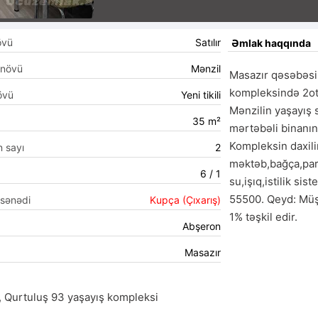
övü
Satılır
Əmlak haqqında
 növü
Mənzil
Masazır qəsəbəsi 
kompleksində 2ota
övü
Yeni tikili
Mənzilin yaşayış s
35 m²
mərtəbəli binanın
Kompleksin daxili
n sayı
2
məktəb,bağça,park
6 / 1
su,işıq,istilik sis
55500. Qeyd: Müşt
 sənədi
Kupça (Çıxarış)
1% təşkil edir. 
Abşeron
Masazır
, Qurtuluş 93 yaşayış kompleksi