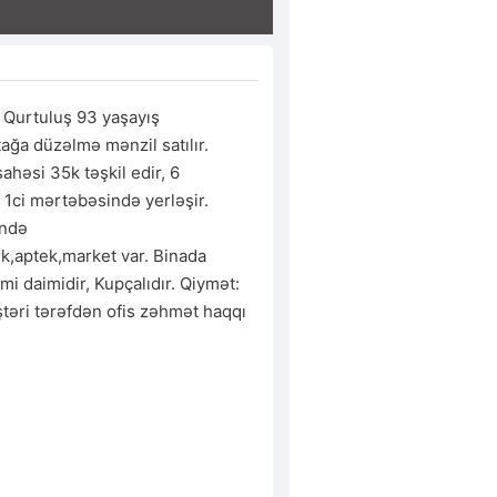
Qurtuluş 93 yaşayış 
ğa düzəlmə mənzil satılır. 
ahəsi 35k təşkil edir, 6 
 1ci mərtəbəsində yerləşir. 
ndə 
,aptek,market var. Binada 
temi daimidir, Kupçalıdır. Qiymət: 
əri tərəfdən ofis zəhmət haqqı 