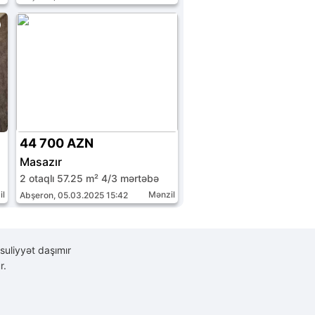
44 700 AZN
Masazır
2 otaqlı 57.25 m² 4/3 mərtəbə
il
Mənzil
Abşeron, 05.03.2025 15:42
suliyyət daşımır
r.