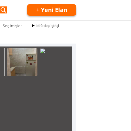
+ Yeni Elan
Seçilmişlər
► İstifadəçi girişi