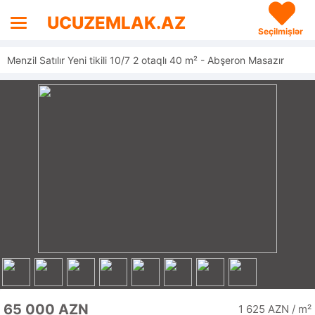
UCUZEMLAK.AZ
Seçilmişlər
Mənzil Satılır Yeni tikili 10/7 2 otaqlı 40 m² - Abşeron Masazır
65 000 AZN
1 625 AZN / m²