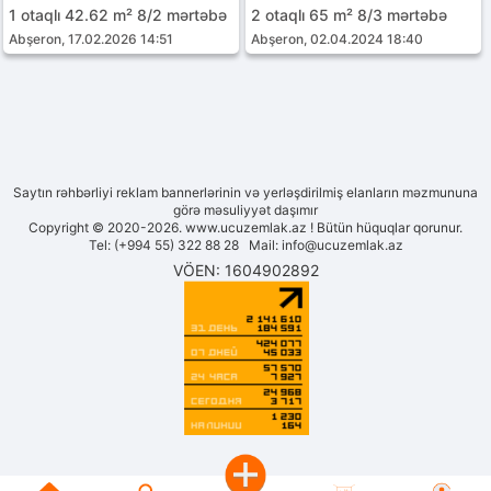
1 otaqlı 42.62 m² 8/2 mərtəbə
2 otaqlı 65 m² 8/3 mərtəbə
Abşeron, 17.02.2026 14:51
Abşeron, 02.04.2024 18:40
Saytın rəhbərliyi reklam bannerlərinin və yerləşdirilmiş elanların məzmununa
görə məsuliyyət daşımır
Copyright © 2020-2026. www.ucuzemlak.az ! Bütün hüquqlar qorunur.
Tel: (+994 55) 322 88 28 Mail:
info@ucuzemlak.az
VÖEN: 1604902892