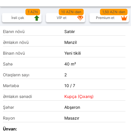
1 AZN
10 AZN-dən
1,50 AZN-dən
İrəli çək
VİP et
Premium et
Elanın növü
Satılır
Əmlakın növü
Mənzil
Binaın növü
Yeni tikili
Sahə
40 m²
Otaqların sayı
2
Mərtəbə
10 / 7
Əmlakın sənədi
Kupça (Çıxarış)
Şəhər
Abşeron
Rayon
Masazır
Ünvan: