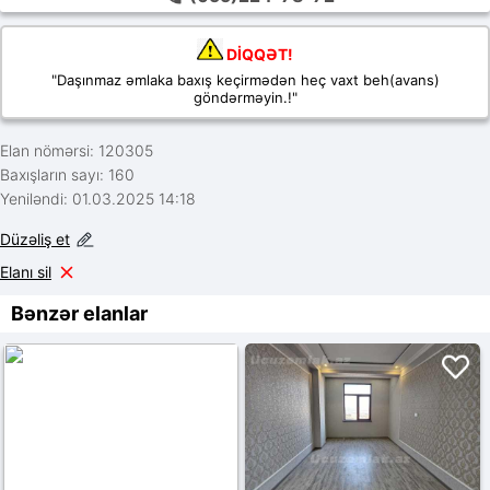
DİQQƏT!
"Daşınmaz əmlaka baxış keçirmədən heç vaxt beh(avans)
göndərməyin.!"
Elan nömərsi: 120305
Baxışların sayı: 160
Yeniləndi: 01.03.2025 14:18
Düzəliş et
Elanı sil
Bənzər elanlar