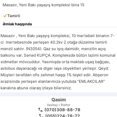
Masazır, Yeni Bakı yaşayış kompleksi bina 15
Təmirli
Əmlak haqqında
Masazır , Yeni Bakı yaşayış kompleksi, 10 mərtəbəli binanın 7-
ci  mərtəbəsində yerləşən 40.2kv 2 otağa düzəlmə təmirli 
mənzil satılır. (N3054). Qaz su işıq daimidir, mənzilin açıq 
balkonu var. Sənəd KUPÇA. Kompleksdə bütün lazimi komunal 
xidmətlər mövcuddur. Yaxınlıqda orta məktəb uşaq bağçası, 
avtobus dayanacağı və digər iaşə obyektləri yerləşir. Qeyd: 
Müştəri tərəfdən ofis zəhmət haqqı 1% təşkil edir. Abşeron 
ərazisində yerləşən elanlarımıza yutubda “EMLAKCILAR” 
kanalına abunə olaraq izləyə bilərsiniz.
Qasim
Vasitəçi / Rieltor
(070)308-88-78
(055)224-78-72