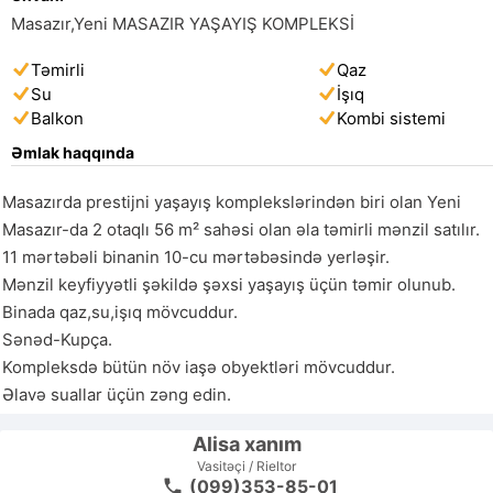
Masazır,Yeni MASAZIR YAŞAYIŞ KOMPLEKSİ
Təmirli
Qaz
Su
İşıq
Balkon
Kombi sistemi
Əmlak haqqında
Masazırda prestijni yaşayış komplekslərindən biri olan Yeni 
Masazır-da 2 otaqlı 56 m² sahəsi olan əla təmirli mənzil satılır.

11 mərtəbəli binanin 10-cu mərtəbəsində yerləşir.

Mənzil keyfiyyətli şəkildə şəxsi yaşayış üçün təmir olunub.

Binada qaz,su,işıq mövcuddur.

Sənəd-Kupça.

Kompleksdə bütün növ iaşə obyektləri mövcuddur.

Alisa xanım
Vasitəçi / Rieltor
(099)353-85-01