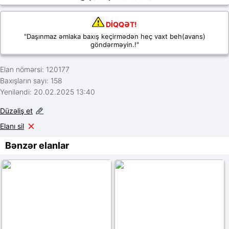
DİQQƏT!
"Daşınmaz əmlaka baxış keçirmədən heç vaxt beh(avans)
göndərməyin.!"
Elan nömərsi: 120177
Baxışların sayı: 158
Yeniləndi: 20.02.2025 13:40
Düzəliş et
Elanı sil
Bənzər elanlar