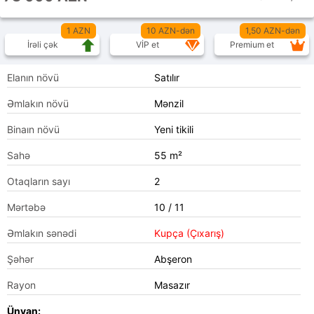
1 AZN
10 AZN-dən
1,50 AZN-dən
İrəli çək
VİP et
Premium et
Elanın növü
Satılır
Əmlakın növü
Mənzil
Binaın növü
Yeni tikili
Sahə
55 m²
Otaqların sayı
2
Mərtəbə
10 / 11
Əmlakın sənədi
Kupça (Çıxarış)
Şəhər
Abşeron
Rayon
Masazır
Ünvan: