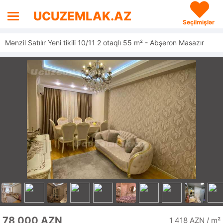
UCUZEMLAK.AZ
Seçilmişlər
Mənzil Satılır Yeni tikili 10/11 2 otaqlı 55 m² - Abşeron Masazır
78 000 AZN
1 418 AZN / m²