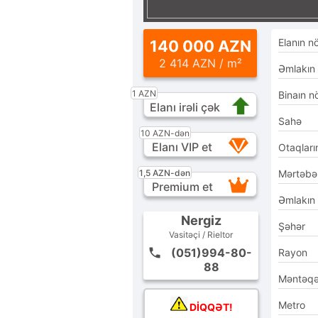
Elanın n
140 000 AZN
2 414 AZN / m²
Əmlakın
1 AZN
Binaın n
Elanı irəli çək
Sahə
10 AZN-dən
Elanı VIP et
Otaqları
1,5 AZN-dən
Mərtəbə
Premium et
Əmlakın
Nergiz
Şəhər
Vasitəçi / Rieltor
(051)994-80-
Rayon
88
Məntəq
Metro
DİQQƏT!