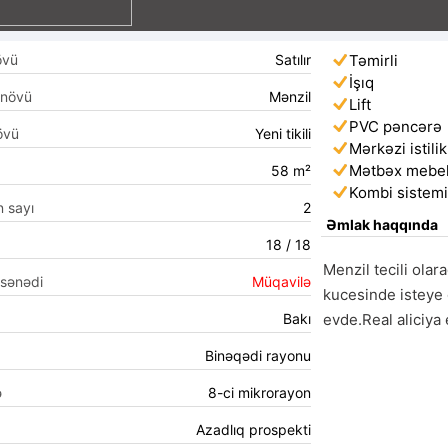
övü
Satılır
Təmirli
İşıq
 növü
Mənzil
Lift
PVC pəncərə
övü
Yeni tikili
Mərkəzi istilik
Mətbəx mebel
58 m²
Kombi sistem
n sayı
2
Əmlak haqqında
18 / 18
Menzil tecili olara
 sənədi
Müqavilə
kucesinde isteye 
Bakı
evde.Real aliciya 
Binəqədi rayonu
ə
8-ci mikrorayon
Azadlıq prospekti