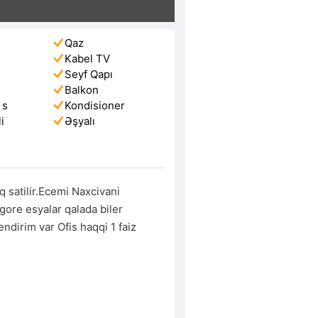
Qaz
Kabel TV
Seyf Qapı
Balkon
 s
Kondisioner
i
Əşyalı
i
q satilir.Ecemi Naxcivani 
gore esyalar qalada biler 
endirim var Ofis haqqi 1 faiz 