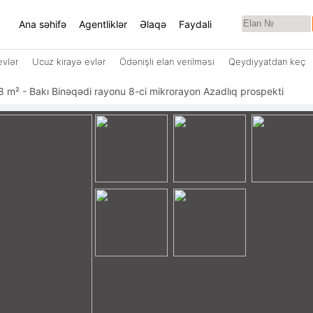
Ana səhifə
Agentliklər
Əlaqə
Faydali
evlər
Ucuz kirayə evlər
Ödənişli elan verilməsi
Qeydiyyatdan keç
lı 58 m² - Bakı Binəqədi rayonu 8-ci mikrorayon Azadlıq prospekti