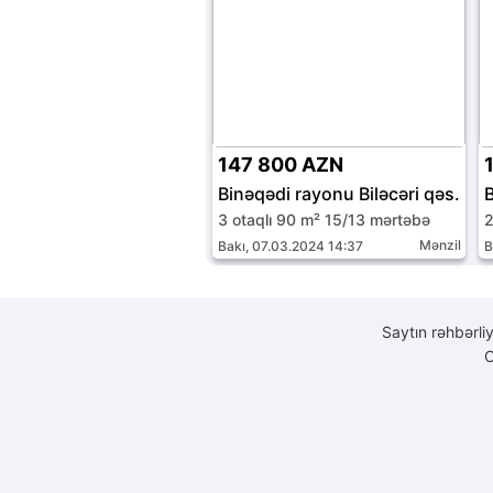
147 800 AZN
Binəqədi rayonu Biləcəri qəs.
3 otaqlı 90 m² 15/13 mərtəbə
2
Mənzil
Bakı, 07.03.2024 14:37
B
Saytın rəhbərli
C