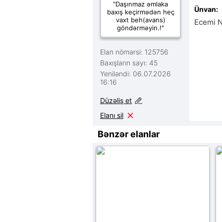
"Daşınmaz əmlaka
Ünvan:
baxış keçirmədən heç
vaxt beh(avans)
Ecemi N
göndərməyin.!"
Elan nömərsi: 125756
Baxışların sayı: 45
Yeniləndi: 06.07.2026
16:16
Düzəliş et
Elanı sil
Bənzər elanlar