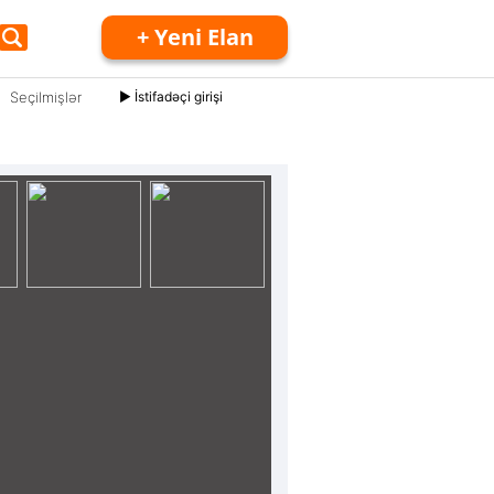
+ Yeni Elan
Seçilmişlər
► İstifadəçi girişi