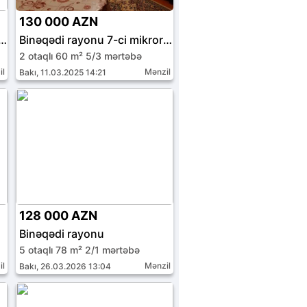
130 000 AZN
i rayonu 6-cı mikrorayon
Binəqədi rayonu 7-ci mikrorayon
2 otaqlı 60 m² 5/3 mərtəbə
il
Mənzil
Bakı, 11.03.2025 14:21
128 000 AZN
Binəqədi rayonu
5 otaqlı 78 m² 2/1 mərtəbə
il
Mənzil
Bakı, 26.03.2026 13:04