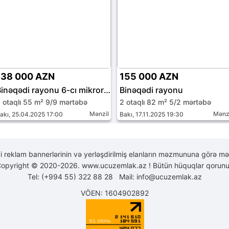
138 000 AZN
155 000 AZN
Binəqədi rayonu 6-cı mikrorayon
Binəqədi rayonu
 otaqlı 55 m² 9/9 mərtəbə
2 otaqlı 82 m² 5/2 mərtəbə
Mənzil
Mənz
akı, 25.04.2025 17:00
Bakı, 17.11.2025 19:30
yi reklam bannerlərinin və yerləşdirilmiş elanların məzmununa görə mə
opyright © 2020-2026. www.ucuzemlak.az ! Bütün hüquqlar qorunu
Tel: (+994 55) 322 88 28 Mail:
info@ucuzemlak.az
VÖEN: 1604902892