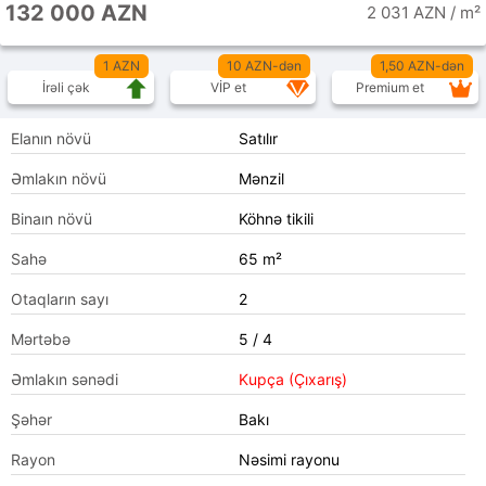
132 000 AZN
2 031 AZN / m²
1 AZN
10 AZN-dən
1,50 AZN-dən
İrəli çək
VİP et
Premium et
Elanın növü
Satılır
Əmlakın növü
Mənzil
Binaın növü
Köhnə tikili
Sahə
65 m²
Otaqların sayı
2
Mərtəbə
5 / 4
Əmlakın sənədi
Kupça (Çıxarış)
Şəhər
Bakı
Rayon
Nəsimi rayonu