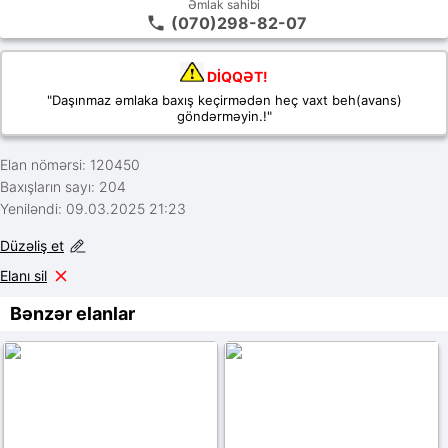
Əmlak sahibi
(070)298-82-07
DİQQƏT!
"Daşınmaz əmlaka baxış keçirmədən heç vaxt beh(avans)
göndərməyin.!"
Elan nömərsi: 120450
Baxışların sayı: 204
Yeniləndi: 09.03.2025 21:23
Düzəliş et
Elanı sil
Bənzər elanlar