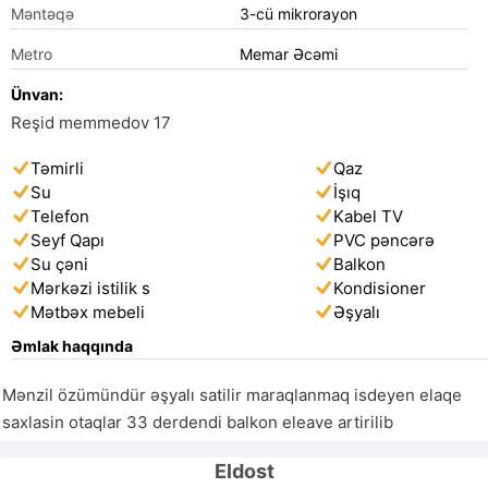
Məntəqə
3-cü mikrorayon
Metro
Memar Əcəmi
Ünvan:
Reşid memmedov 17
Təmirli
Qaz
Su
İşıq
Telefon
Kabel TV
Seyf Qapı
PVC pəncərə
Su çəni
Balkon
Mərkəzi istilik s
Kondisioner
Mətbəx mebeli
Əşyalı
Əmlak haqqında
Mənzil özümündür əşyalı satilir maraqlanmaq isdeyen elaqe 
saxlasin otaqlar 33 derdendi balkon eleave artirilib
Eldost