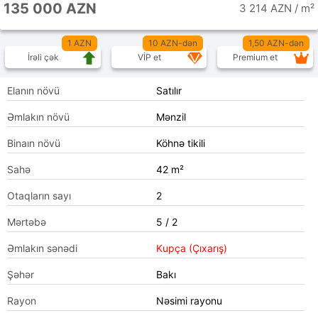
135 000 AZN
3 214 AZN / m²
1 AZN
10 AZN-dən
1,50 AZN-dən
İrəli çək
VİP et
Premium et
Elanın növü
Satılır
Əmlakın növü
Mənzil
Binaın növü
Köhnə tikili
Sahə
42 m²
Otaqların sayı
2
Mərtəbə
5 / 2
Əmlakın sənədi
Kupça (Çıxarış)
Şəhər
Bakı
Rayon
Nəsimi rayonu