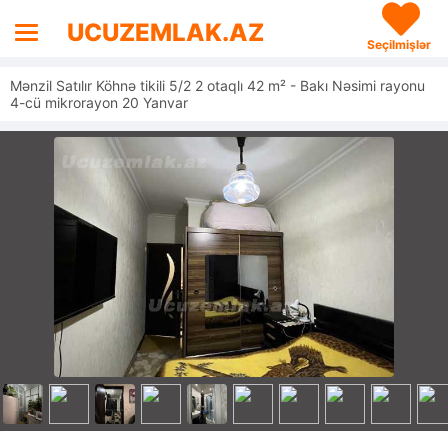
UCUZEMLAK.AZ
Seçilmişlər
Mənzil Satılır Köhnə tikili 5/2 2 otaqlı 42 m² - Bakı Nəsimi rayonu
4-cü mikrorayon 20 Yanvar