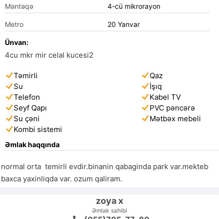
Məntəqə
4-cü mikrorayon
Metro
20 Yanvar
Ünvan:
4cu mkr mir celal kucesi2
Təmirli
Qaz
Su
İşıq
Telefon
Kabel TV
Seyf Qapı
PVC pəncərə
Su çəni
Mətbəx mebeli
Kombi sistemi
Əmlak haqqında
normal orta  temirli evdir.binanin qabaginda park var.mekteb 
baxca yaxinliqda var. ozum qaliram.
zoya x
Əmlak sahibi