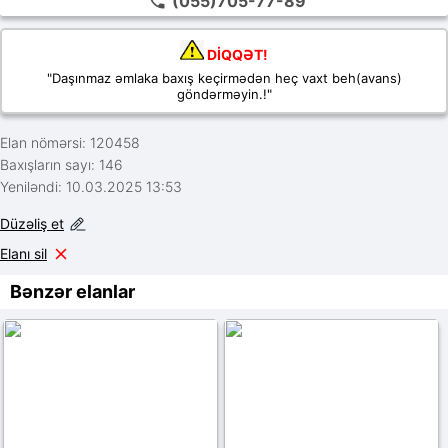
(055)705-77-89
DİQQƏT!
"Daşınmaz əmlaka baxış keçirmədən heç vaxt beh(avans)
göndərməyin.!"
Elan nömərsi: 120458
Baxışların sayı: 146
Yeniləndi: 10.03.2025 13:53
Düzəliş et
Elanı sil
Bənzər elanlar