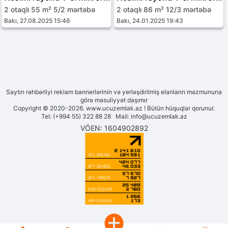
2 otaqlı 55 m² 5/2 mərtəbə
2 otaqlı 86 m² 12/3 mərtəbə
Bakı, 27.08.2025 15:46
Bakı, 24.01.2025 19:43
Saytın rəhbərliyi reklam bannerlərinin və yerləşdirilmiş elanların məzmununa
görə məsuliyyət daşımır
Copyright © 2020-2026. www.ucuzemlak.az ! Bütün hüquqlar qorunur.
Tel: (+994 55) 322 88 28 Mail:
info@ucuzemlak.az
VÖEN: 1604902892