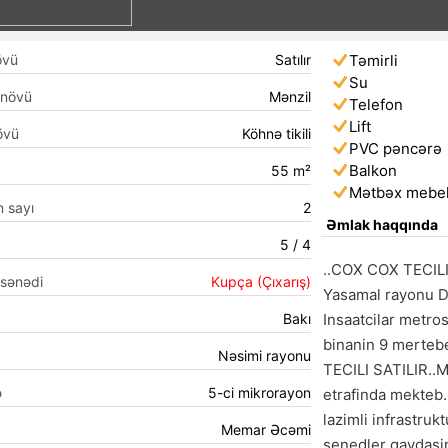
övü
Satılır
Təmirli
Su
 növü
Mənzil
Telefon
Lift
övü
Köhnə tikili
PVC pəncərə
Balkon
55 m²
Mətbəx mebel
n sayı
2
Əmlak haqqında
5 / 4
..COX COX TECILI 
 sənədi
Kupça (Çıxarış)
Yasamal rayonu D
Bakı
Insaatcilar metro
binanin 9 mertebe
Nəsimi rayonu
TECILI SATILIR..M
ə
5-ci mikrorayon
etrafinda mekteb.
lazimli infrastrukt
Memar Əcəmi
senedler qaydasind