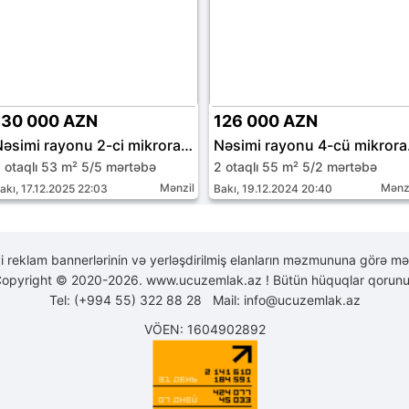
130 000 AZN
126 000 AZN
Nəsimi rayonu 2-ci mikrorayon
Nəsi
 otaqlı 53 m² 5/5 mərtəbə
2 otaqlı 55 m² 5/2 mərtəbə
Mənzil
Mənz
akı, 17.12.2025 22:03
Bakı, 19.12.2024 20:40
yi reklam bannerlərinin və yerləşdirilmiş elanların məzmununa görə mə
opyright © 2020-2026. www.ucuzemlak.az ! Bütün hüquqlar qorunu
Tel: (+994 55) 322 88 28 Mail:
info@ucuzemlak.az
VÖEN: 1604902892