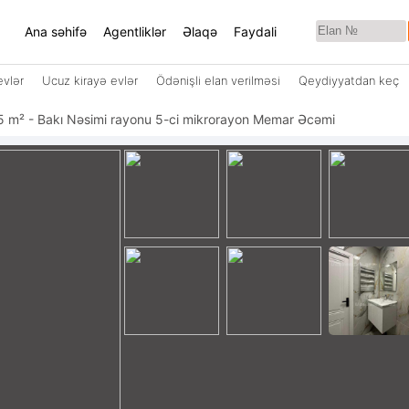
Ana səhifə
Agentliklər
Əlaqə
Faydali
evlər
Ucuz kirayə evlər
Ödənişli elan verilməsi
Qeydiyyatdan keç
lı 55 m² - Bakı Nəsimi rayonu 5-ci mikrorayon Memar Əcəmi