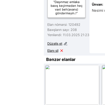
"Daşınmaz əmlaka
Ünvan:
baxış keçirmədən heç
vaxt beh(avans)
Nesimi 
göndərməyin.!"
Elan nömərsi: 120492
Baxışların sayı: 208
Yeniləndi: 11.03.2025 21:23
Düzəliş et
Elanı sil
Bənzər elanlar