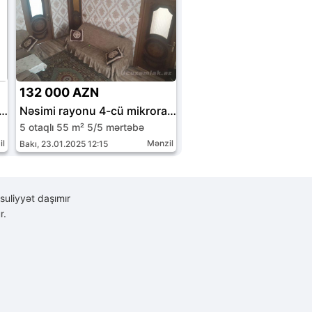
132 000 AZN
mi rayonu 4-cü mikrorayon
Nəsimi rayonu 4-cü mikrorayon
5 otaqlı 55 m² 5/5 mərtəbə
il
Mənzil
Bakı, 23.01.2025 12:15
suliyyət daşımır
r.