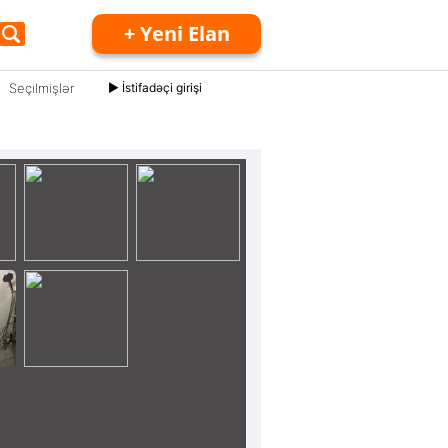
+ Yeni Elan
Seçilmişlər
► İstifadəçi girişi