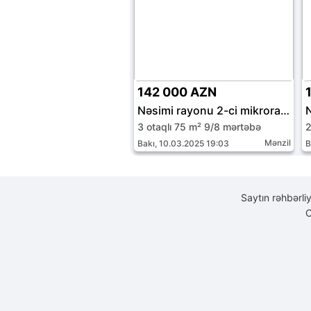
142 000 AZN
Nəsimi rayonu 2-ci mikrorayon
3 otaqlı 75 m² 9/8 mərtəbə
2
Mənzil
Bakı, 10.03.2025 19:03
B
Saytın rəhbərli
C