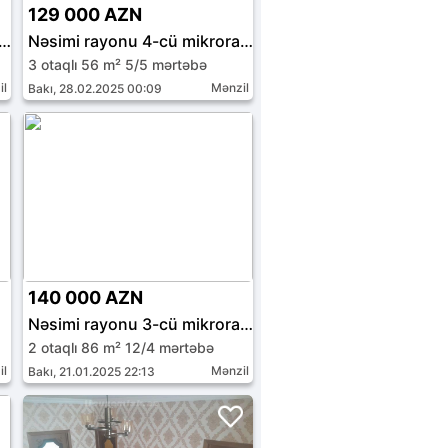
129 000 AZN
mi rayonu 4-cü mikrorayon
Nəsimi rayonu 4-cü mikrorayon
3 otaqlı 56 m² 5/5 mərtəbə
il
Mənzil
Bakı, 28.02.2025 00:09
140 000 AZN
Nəsimi rayonu 3-cü mikrorayon
2 otaqlı 86 m² 12/4 mərtəbə
il
Mənzil
Bakı, 21.01.2025 22:13