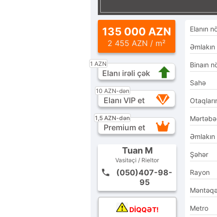
Elanın n
135 000 AZN
2 455 AZN / m²
Əmlakın
1 AZN
Binaın n
Elanı irəli çək
Sahə
10 AZN-dən
Elanı VIP et
Otaqları
1,5 AZN-dən
Mərtəbə
Premium et
Əmlakın
Tuan M
Şəhər
Vasitəçi / Rieltor
(050)407-98-
Rayon
95
Məntəq
Metro
DİQQƏT!