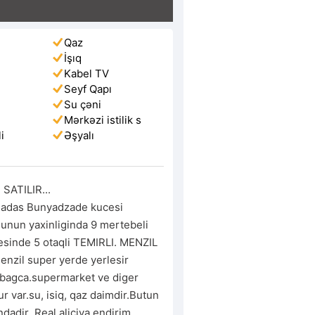
Qaz
İşıq
Kabel TV
Seyf Qapı
Su çəni
Mərkəzi istilik s
i
Əşyalı
SATILIR...

adas Bunyadzade kucesi 
sunun yaxinliginda 9 mertebeli 
sinde 5 otaqli TEMIRLI. MENZIL 
enzil super yerde yerlesir 
bagca.supermarket ve diger 
ur var.su, isiq, qaz daimdir.Butun 
adir .Real aliciya endirim 