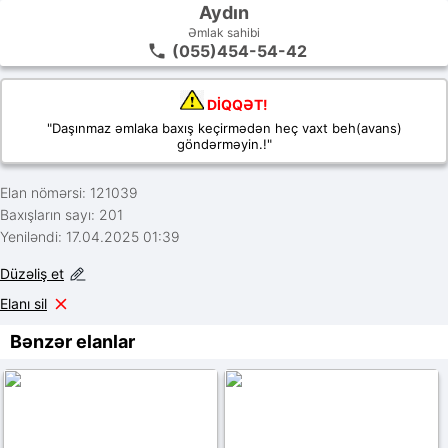
Aydın
Əmlak sahibi
(055)454-54-42
DİQQƏT!
"Daşınmaz əmlaka baxış keçirmədən heç vaxt beh(avans)
göndərməyin.!"
Elan nömərsi: 121039
Baxışların sayı: 201
Yeniləndi: 17.04.2025 01:39
Düzəliş et
Elanı sil
Bənzər elanlar