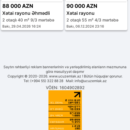
88 000 AZN
90 000 AZN
Xətai rayonu Əhmədli
Xətai rayonu
2 otaqlı 40 m² 9/3 mərtəbə
2 otaqlı 55 m² 4/3 mərtəbə
Bakı, 29.04.2026 16:24
Bakı, 06.12.2024 23:16
Saytın rəhbərliyi reklam bannerlərinin və yerləşdirilmiş elanların məzmununa
görə məsuliyyət daşımır
Copyright © 2020-2026. www.ucuzemlak.az ! Bütün hüquqlar qorunur.
Tel: (+994 55) 322 88 28 Mail:
info@ucuzemlak.az
VÖEN: 1604902892