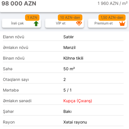
98 000 AZN
1 960 AZN / m²
1 AZN
10 AZN-dən
1,50 AZN-dən
İrəli çək
VİP et
Premium et
Elanın növü
Satılır
Əmlakın növü
Mənzil
Binaın növü
Köhnə tikili
Sahə
50 m²
Otaqların sayı
2
Mərtəbə
5 / 1
Əmlakın sənədi
Kupça (Çıxarış)
Şəhər
Bakı
Rayon
Xətai rayonu