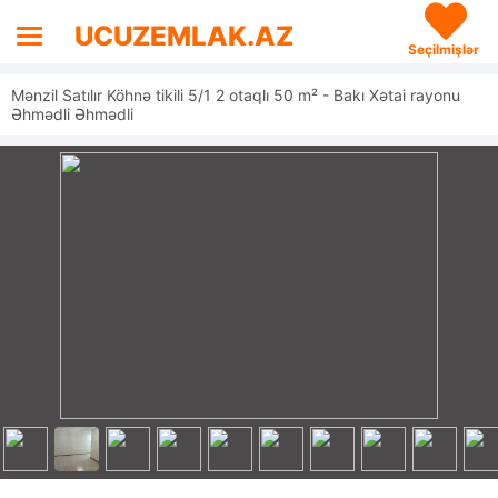
UCUZEMLAK.AZ
Seçilmişlər
Mənzil Satılır Köhnə tikili 5/1 2 otaqlı 50 m² - Bakı Xətai rayonu
Əhmədli Əhmədli