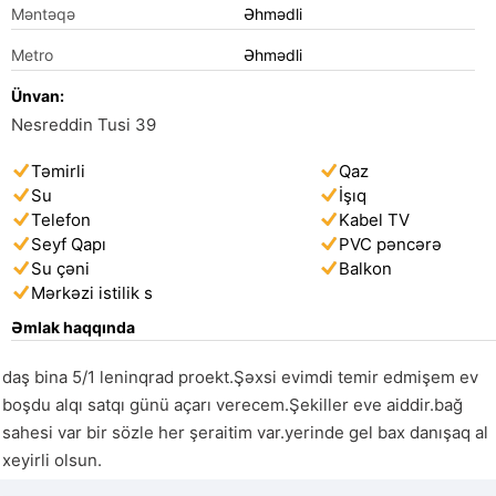
Məntəqə
Əhmədli
Metro
Əhmədli
Ünvan:
Nesreddin Tusi 39
Təmirli
Qaz
Su
İşıq
Telefon
Kabel TV
Seyf Qapı
PVC pəncərə
Su çəni
Balkon
Mərkəzi istilik s
Əmlak haqqında
daş bina 5/1 leninqrad proekt.Şəxsi evimdi temir edmişem ev 
boşdu alqı satqı günü açarı verecem.Şekiller eve aiddir.bağ 
sahesi var bir sözle her şeraitim var.yerinde gel bax danışaq al 
xeyirli olsun.