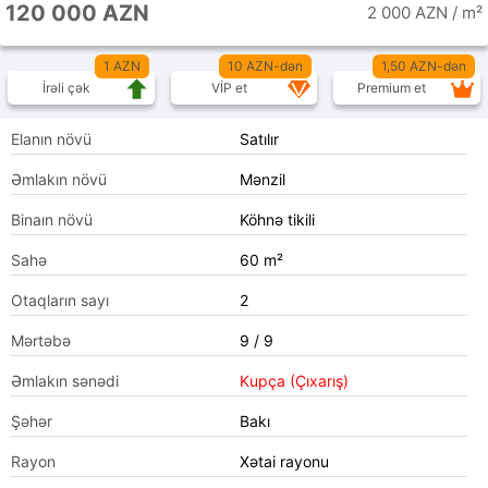
120 000 AZN
2 000 AZN / m²
1 AZN
10 AZN-dən
1,50 AZN-dən
İrəli çək
VİP et
Premium et
Elanın növü
Satılır
Əmlakın növü
Mənzil
Binaın növü
Köhnə tikili
Sahə
60 m²
Otaqların sayı
2
Mərtəbə
9 / 9
Əmlakın sənədi
Kupça (Çıxarış)
Şəhər
Bakı
Rayon
Xətai rayonu