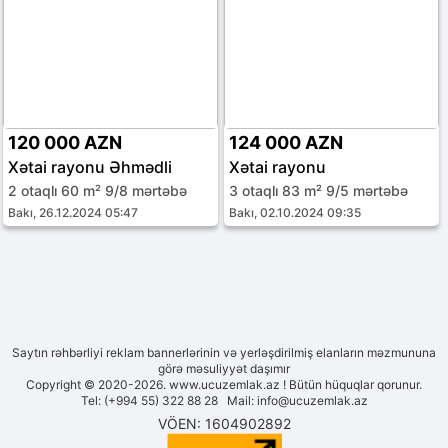
120 000 AZN
124 000 AZN
Xətai rayonu Əhmədli
Xətai rayonu
2 otaqlı 60 m² 9/8 mərtəbə
3 otaqlı 83 m² 9/5 mərtəbə
Bakı, 26.12.2024 05:47
Bakı, 02.10.2024 09:35
Saytın rəhbərliyi reklam bannerlərinin və yerləşdirilmiş elanların məzmununa
görə məsuliyyət daşımır
Copyright © 2020-2026. www.ucuzemlak.az ! Bütün hüquqlar qorunur.
Tel: (+994 55) 322 88 28 Mail:
info@ucuzemlak.az
VÖEN: 1604902892