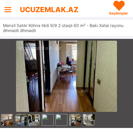
UCUZEMLAK.AZ
Seçilmişlər
Mənzil Satılır Köhnə tikili 9/9 2 otaqlı 60 m² - Bakı Xətai rayonu
Əhmədli Əhmədli