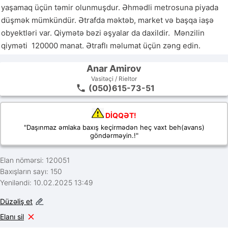
yaşamaq üçün təmir olunmuşdur. Əhmədli metrosuna piyada 
düşmək mümkündür. Ətrafda məktəb, market və başqa iaşə 
obyektləri var. Qiymətə bəzi əşyalar da daxildir.  Mənzilin 
qiyməti  120000 manat. Ətraflı məlumat üçün zəng edin. 
Anar Amirov
Vasitəçi / Rieltor
(050)615-73-51
DİQQƏT!
"Daşınmaz əmlaka baxış keçirmədən heç vaxt beh(avans)
göndərməyin.!"
Elan nömərsi: 120051
Baxışların sayı: 150
Yeniləndi: 10.02.2025 13:49
Düzəliş et
Elanı sil