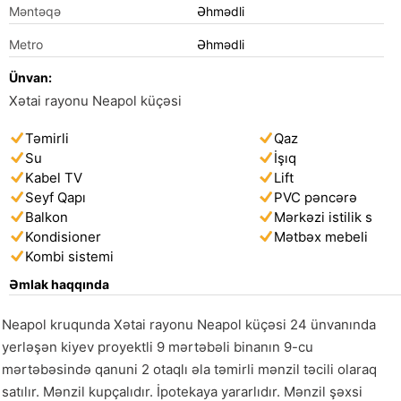
Məntəqə
Əhmədli
Metro
Əhmədli
Ünvan:
Xətai rayonu Neapol küçəsi
Təmirli
Qaz
Su
İşıq
Kabel TV
Lift
Seyf Qapı
PVC pəncərə
Balkon
Mərkəzi istilik s
Kondisioner
Mətbəx mebeli
Kombi sistemi
Əmlak haqqında
Neapol kruqunda Xətai rayonu Neapol küçəsi 24 ünvanında 
yerləşən kiyev proyektli 9 mərtəbəli binanın 9-cu 
mərtəbəsində qanuni 2 otaqlı əla təmirli mənzil təcili olaraq 
satılır. Mənzil kupçalıdır. İpotekaya yararlıdır. Mənzil şəxsi 