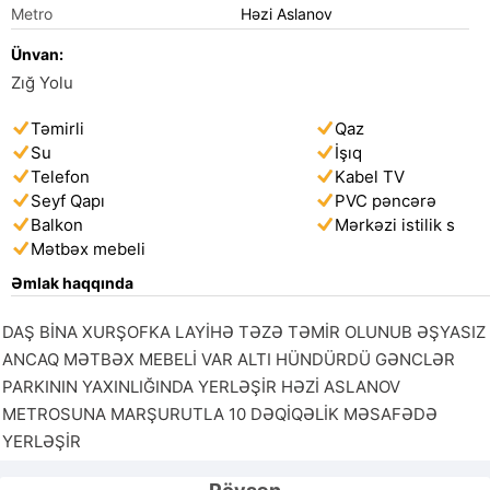
Metro
Həzi Aslanov
Ünvan:
Zığ Yolu
Təmirli
Qaz
Su
İşıq
Telefon
Kabel TV
Seyf Qapı
PVC pəncərə
Balkon
Mərkəzi istilik s
Mətbəx mebeli
Əmlak haqqında
DAŞ BİNA XURŞOFKA LAYİHƏ TƏZƏ TƏMİR OLUNUB ƏŞYASIZ 
ANCAQ MƏTBƏX MEBELİ VAR ALTI HÜNDÜRDÜ GƏNCLƏR 
PARKININ YAXINLIĞINDA YERLƏŞİR HƏZİ ASLANOV 
METROSUNA MARŞURUTLA 10 DƏQİQƏLİK MƏSAFƏDƏ 
YERLƏŞİR 