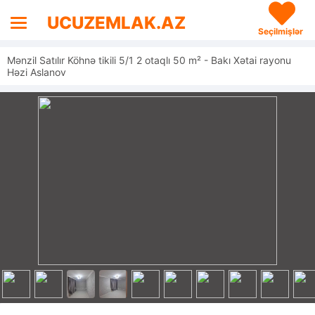
UCUZEMLAK.AZ
Seçilmişlər
Mənzil Satılır Köhnə tikili 5/1 2 otaqlı 50 m² - Bakı Xətai rayonu
Həzi Aslanov