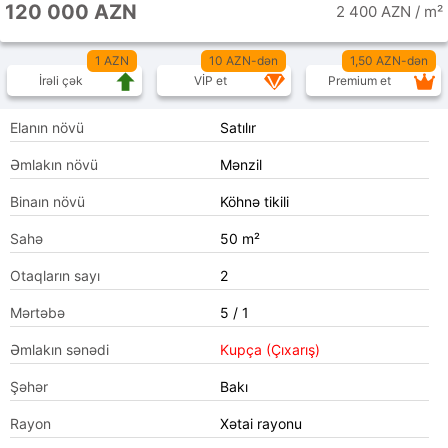
120 000 AZN
2 400 AZN / m²
1 AZN
10 AZN-dən
1,50 AZN-dən
İrəli çək
VİP et
Premium et
Elanın növü
Satılır
Əmlakın növü
Mənzil
Binaın növü
Köhnə tikili
Sahə
50 m²
Otaqların sayı
2
Mərtəbə
5 / 1
Əmlakın sənədi
Kupça (Çıxarış)
Şəhər
Bakı
Rayon
Xətai rayonu