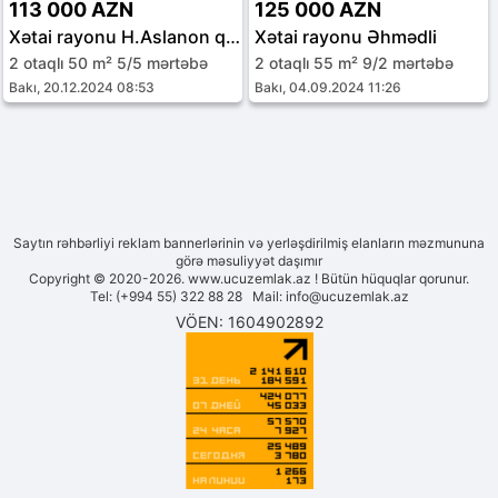
113 000 AZN
125 000 AZN
Xətai rayonu H.Aslanon qəs.
Xətai rayonu Əhmədli
2 otaqlı 50 m² 5/5 mərtəbə
2 otaqlı 55 m² 9/2 mərtəbə
Bakı, 20.12.2024 08:53
Bakı, 04.09.2024 11:26
Saytın rəhbərliyi reklam bannerlərinin və yerləşdirilmiş elanların məzmununa
görə məsuliyyət daşımır
Copyright © 2020-2026. www.ucuzemlak.az ! Bütün hüquqlar qorunur.
Tel: (+994 55) 322 88 28 Mail:
info@ucuzemlak.az
VÖEN: 1604902892