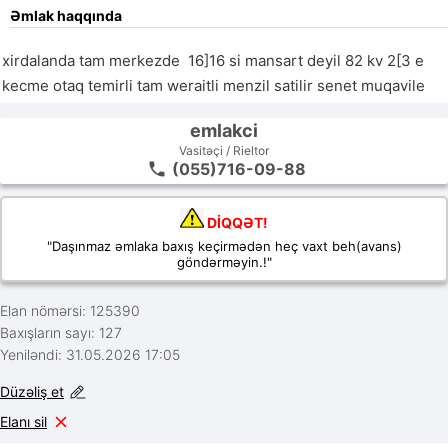
Əmlak haqqında
xirdalanda tam merkezde  16]16 si mansart deyil 82 kv 2[3 e 
kecme otaq temirli tam weraitli menzil satilir senet muqavile 
emlakci
Vasitəçi / Rieltor
(055)716-09-88
DİQQƏT!
"Daşınmaz əmlaka baxış keçirmədən heç vaxt beh(avans)
göndərməyin.!"
Elan nömərsi: 125390
Baxışların sayı: 127
Yeniləndi: 31.05.2026 17:05
Düzəliş et
Elanı sil