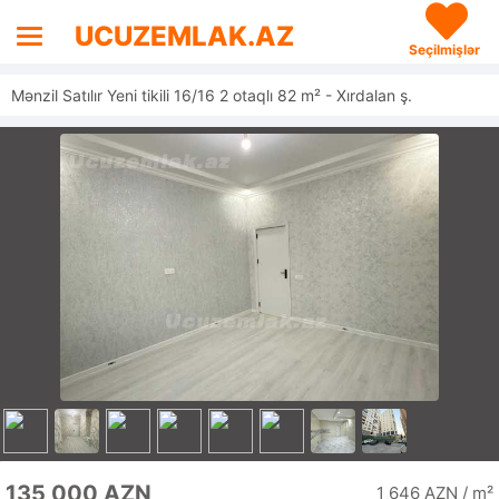
UCUZEMLAK.AZ
Seçilmişlər
Mənzil Satılır Yeni tikili 16/16 2 otaqlı 82 m² - Xırdalan ş.
135 000 AZN
1 646 AZN / m²