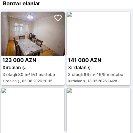
Bənzər elanlar
123 000 AZN
141 000 AZN
Xırdalan ş.
Xırdalan ş.
3 otaqlı 80 m² 9/1 mərtəbə
3 otaqlı 86 m² 16/9 mərtəbə
Xırdalan ş., 06.06.2026 20:15
Xırdalan ş., 18.02.2026 14:28