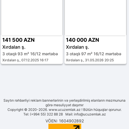
141 500 AZN
140 000 AZN
Xırdalan ş.
Xırdalan ş.
3 otaqlı 93 m² 16/12 mərtəbə
3 otaqlı 97 m² 16/12 mərtəbə
Xırdalan ş., 07.12.2025 16:17
Xırdalan ş., 31.05.2026 20:25
Saytın rəhbərliyi reklam bannerlərinin və yerləşdirilmiş elanların məzmununa
görə məsuliyyət daşımır
Copyright © 2020-2026. www.ucuzemlak.az ! Bütün hüquqlar qorunur.
Tel: (+994 55) 322 88 28 Mail:
info@ucuzemlak.az
VÖEN: 1604902892