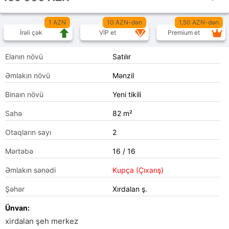
1 AZN
10 AZN-dən
1,50 AZN-dən
İrəli çək
VİP et
Premium et
Elanın növü
Satılır
Əmlakın növü
Mənzil
Binaın növü
Yeni tikili
Sahə
82 m²
Otaqların sayı
2
Mərtəbə
16 / 16
Əmlakın sənədi
Kupça (Çıxarış)
Şəhər
Xırdalan ş.
Ünvan:
xirdalan şeh merkez