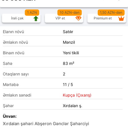
1 AZN
10 AZN-dən
1,50 AZN-dən
İrəli çək
VİP et
Premium et
Elanın növü
Satılır
Əmlakın növü
Mənzil
Binaın növü
Yeni tikili
Sahə
83 m²
Otaqların sayı
2
Mərtəbə
11 / 5
Əmlakın sənədi
Kupça (Çıxarış)
Şəhər
Xırdalan ş.
Ünvan:
Xırdalan şəhəri Abşeron Gənclər Şəhərciyi