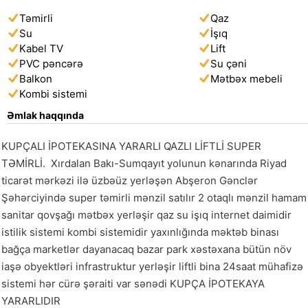
Təmirli
Qaz
Su
İşıq
Kabel TV
Lift
PVC pəncərə
Su çəni
Balkon
Mətbəx mebeli
Kombi sistemi
Əmlak haqqında
KUPÇALI İPOTEKASINA YARARLI QAZLI LİFTLİ SUPER 
TƏMİRLİ.  Xırdalan Bakı-Sumqayıt yolunun kənarında Riyad 
ticarət mərkəzi ilə üzbəüz yerləşən Abşeron Gənclər 
Şəhərciyində super təmirli mənzil satılır 2 otaqlı mənzil hamam 
sanitar qovşağı mətbəx yerləşir qaz su işıq internet daimidir 
istilik sistemi kombi sistemidir yaxınlığında məktəb binası 
bağça marketlər dayanacaq bazar park xəstəxana bütün növ 
iaşə obyektləri infrastruktur yerləşir liftli bina 24saat mühafizə 
sistemi hər cürə şəraiti var sənədi KUPÇA İPOTEKAYA 
YARARLIDIR 