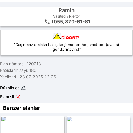
Ramin
Vasitəçi / Rieltor
(055)870-61-81
DİQQƏT!
"Daşınmaz əmlaka baxış keçirmədən heç vaxt beh(avans)
göndərməyin.!"
Elan nömərsi: 120213
Baxışların sayı: 180
Yeniləndi: 23.02.2025 22:06
Düzəliş et
Elanı sil
Bənzər elanlar