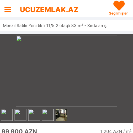
UCUZEMLAK.AZ
Seçilmişlər
Mənzil Satılır Yeni tikili 11/5 2 otaqlı 83 m² - Xırdalan ş.
99 900 AZN
1 204 AZN / m²