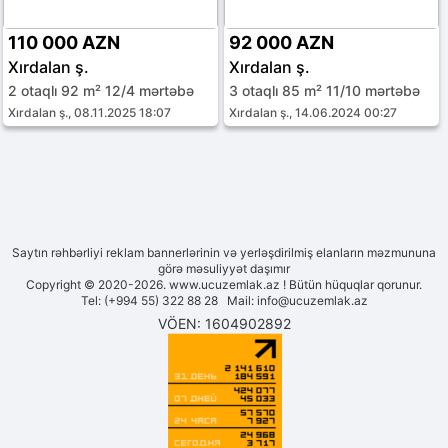
110 000 AZN
92 000 AZN
Xırdalan ş.
Xırdalan ş.
2 otaqlı 92 m² 12/4 mərtəbə
3 otaqlı 85 m² 11/10 mərtəbə
Xırdalan ş., 08.11.2025 18:07
Xırdalan ş., 14.06.2024 00:27
Saytın rəhbərliyi reklam bannerlərinin və yerləşdirilmiş elanların məzmununa
görə məsuliyyət daşımır
Copyright © 2020-2026. www.ucuzemlak.az ! Bütün hüquqlar qorunur.
Tel: (+994 55) 322 88 28 Mail:
info@ucuzemlak.az
VÖEN: 1604902892